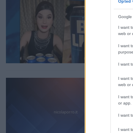
Opted 
Google 
I want t
web or d
I want t
purpose
I want 
I want t
web or d
I want t
or app.
nicolaporro.it
I want t
I want t