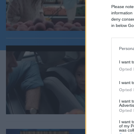
Please note
information 
deny consent
in below Go
Persona
I want t
Opted 
I want t
Opted 
I want 
Advertis
Opted 
I want t
of my P
was col