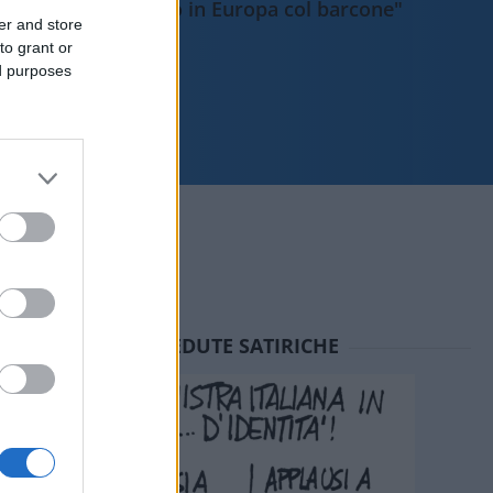
sbarcano in Europa col barcone"
er and store
to grant or
ed purposes
SEDUTE SATIRICHE