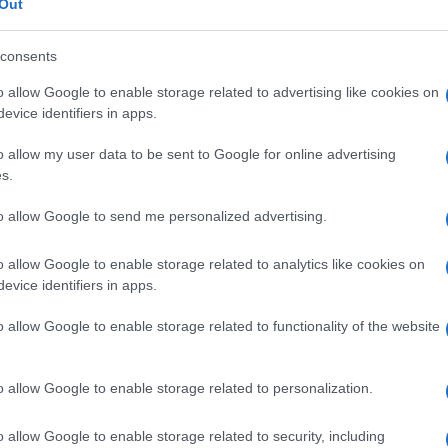
Out
consumatori cassano la Budweiser
trans
consents
o allow Google to enable storage related to advertising like cookies on
evice identifiers in apps.
o allow my user data to be sent to Google for online advertising
s.
di
Max Del Papa
4.4k
19 Aprile 2023, 15:03
to allow Google to send me personalized advertising.
o allow Google to enable storage related to analytics like cookies on
Giallo a Brasilia: rubati a Bolsonaro
evice identifiers in apps.
154 mila spot, un funzionario in
pericolo
o allow Google to enable storage related to functionality of the website
o allow Google to enable storage related to personalization.
o allow Google to enable storage related to security, including