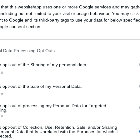
 that this website/app uses one or more Google services and may gath
including but not limited to your visit or usage behaviour. You may click 
 to Google and its third-party tags to use your data for below specifi
10k
ogle consent section.
2 Ottobre 2023, 16:22
Lo spot di Esselunga che fa uscire
l Data Processing Opt Outs
pazzi i benpensanti woke
o opt-out of the Sharing of my personal data.
In
o opt-out of the Sale of my Personal Data.
In
to opt-out of processing my Personal Data for Targeted
di
Federico Punzi
ing.
16.4k
In
27 Settembre 2023, 5:57
o opt-out of Collection, Use, Retention, Sale, and/or Sharing
ersonal Data that Is Unrelated with the Purposes for which it
lected.
Birra, rutti e buonsenso: i