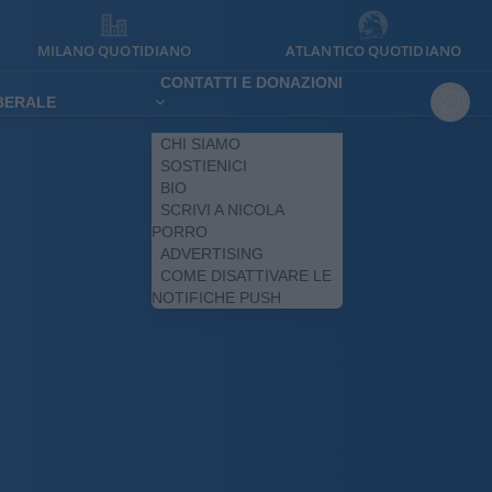
MILANO QUOTIDIANO
ATLANTICO QUOTIDIANO
CONTATTI E DONAZIONI
IBERALE
CHI SIAMO
SOSTIENICI
BIO
SCRIVI A NICOLA
PORRO
ADVERTISING
COME DISATTIVARE LE
NOTIFICHE PUSH