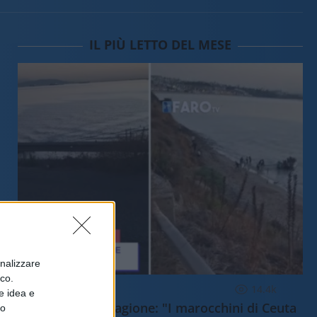
IL PIÙ LETTO DEL MESE
onalizzare
ico.
ESTERI
14.4k
e idea e
Meloni aveva ragione: "I marocchini di Ceuta
to