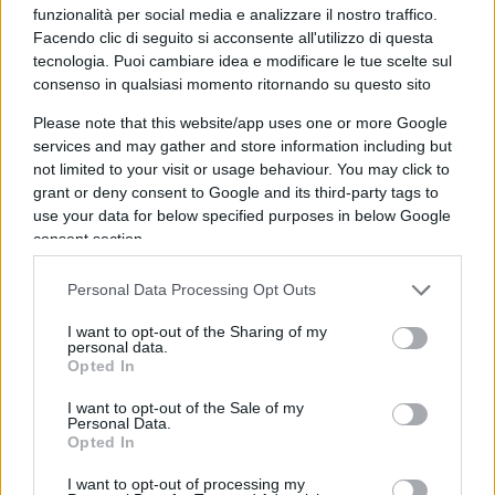
funzionalità per social media e analizzare il nostro traffico.
Facendo clic di seguito si acconsente all'utilizzo di questa
tecnologia. Puoi cambiare idea e modificare le tue scelte sul
consenso in qualsiasi momento ritornando su questo sito
Il senso della battaglia per
Please note that this website/app uses one or more Google
Bakhmut: carne da cannone per
services and may gather and store information including but
prendere tempo
not limited to your visit or usage behaviour. You may click to
grant or deny consent to Google and its third-party tags to
use your data for below specified purposes in below Google
di
Stefano Magni
consent section.
4k
5 Marzo 2023, 5:58
Personal Data Processing Opt Outs
I want to opt-out of the Sharing of my
personal data.
Opted In
I want to opt-out of the Sale of my
Personal Data.
Opted In
nicolaporro.it
I want to opt-out of processing my