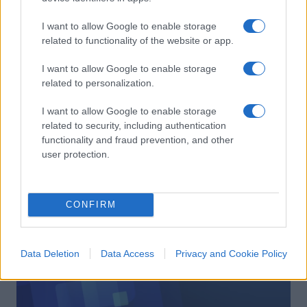
I want to allow Google to enable storage
related to functionality of the website or app.
Il jihad africano avanza: malgoverno
I want to allow Google to enable storage
e corruzione lo favoriscono
related to personalization.
I want to allow Google to enable storage
di
Anna Bono
3.6k
related to security, including authentication
21 Gennaio 2023, 5:51
functionality and fraud prevention, and other
user protection.
CONFIRM
nicolaporro.it
Data Deletion
Data Access
Privacy and Cookie Policy