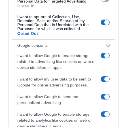
Personal Data for Targeted Advertising.
Opted In
I want to opt-out of Collection, Use,
Retention, Sale, and/or Sharing of my
Personal Data that Is Unrelated with the
L’Ucraina può vincere, alla Russia
Purposes for which it was collected.
Opted Out
manca una strategia coerente
Google consents
di
Stefano Magni
3.6k
I want to allow Google to enable storage
21 Gennaio 2023, 5:55
related to advertising like cookies on web or
device identifiers in apps.
I want to allow my user data to be sent to
Google for online advertising purposes.
I want to allow Google to send me
personalized advertising.
nicolaporro.it
I want to allow Google to enable storage
related to analytics like cookies on web or
device identifiers in apps.