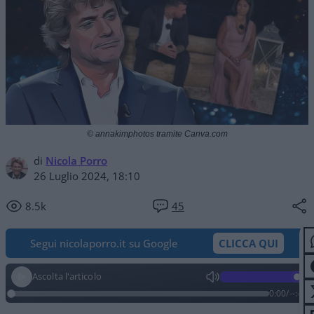
© annakimphotos tramite Canva.com
di
Nicola Porro
26 Luglio 2024, 18:10
8.5k
45
Segui nicolaporro.it su Google
CLICCA QUI
Ascolta l'articolo
0:00
/
--:--