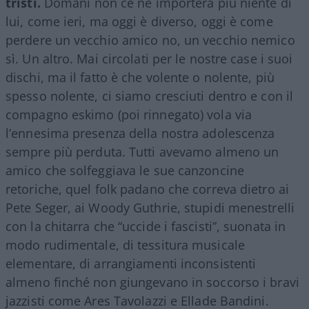
tristi.
Domani non ce ne importerà più niente di
lui, come ieri, ma oggi è diverso, oggi è come
perdere un vecchio amico no, un vecchio nemico
sì. Un altro. Mai circolati per le nostre case i suoi
dischi, ma il fatto è che volente o nolente, più
spesso nolente, ci siamo cresciuti dentro e con il
compagno eskimo (poi rinnegato) vola via
l’ennesima presenza della nostra adolescenza
sempre più perduta. Tutti avevamo almeno un
amico che solfeggiava le sue canzoncine
retoriche, quel folk padano che correva dietro ai
Pete Seger, ai Woody Guthrie, stupidi menestrelli
con la chitarra che “uccide i fascisti”, suonata in
modo rudimentale, di tessitura musicale
elementare, di arrangiamenti inconsistenti
almeno finché non giungevano in soccorso i bravi
jazzisti come Ares Tavolazzi e Ellade Bandini.