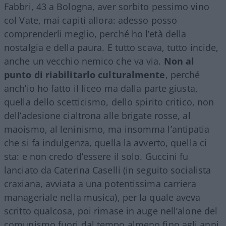
Fabbri, 43 a Bologna, aver sorbito pessimo vino
col Vate, mai capiti allora: adesso posso
comprenderli meglio, perché ho l’età della
nostalgia e della paura. E tutto scava, tutto incide,
anche un vecchio nemico che va via.
Non al
punto di riabilitarlo culturalmente
, perché
anch’io ho fatto il liceo ma dalla parte giusta,
quella dello scetticismo, dello spirito critico, non
dell’adesione cialtrona alle brigate rosse, al
maoismo, al leninismo, ma insomma l’antipatia
che si fa indulgenza, quella la avverto, quella ci
sta: e non credo d’essere il solo. Guccini fu
lanciato da Caterina Caselli (in seguito socialista
craxiana, avviata a una potentissima carriera
manageriale nella musica), per la quale aveva
scritto qualcosa, poi rimase in auge nell’alone del
comunismo fuori dal tempo almeno fino agli anni