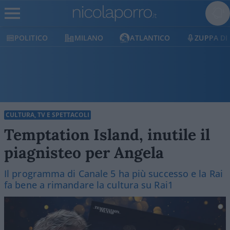
MILANO
ATLANTICO
ZUPPA DI PORRO
CULTURA, TV E SPETTACOLI
Temptation Island, inutile il
piagnisteo per Angela
Il programma di Canale 5 ha più successo e la Rai
fa bene a rimandare la cultura su Rai1