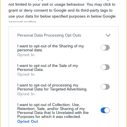
not limited to your visit or usage behaviour. You may click to
Guccini, l’archetipo del
grant or deny consent to Google and its third-party tags to
use your data for below specified purposes in below Google
comunista barba, eskimo e
consent section.
propaganda. Ma oggi siamo
Personal Data Processing Opt Outs
tristi
I want to opt-out of the Sharing of my
personal data.
Nessuno più distante, più incompatibile del
Opted In
compagno "impegnato". Ma è come perdere un
vecchio nemico
I want to opt-out of the Sale of my
Personal Data.
Opted In
di
Max Del Papa
2.7k
8
6 Agosto 2026, 15:14
I want to opt-out of processing my
Personal Data for Targeted Advertising.
Opted In
I want to opt-out of Collection, Use,
Retention, Sale, and/or Sharing of my
Personal Data that Is Unrelated with the
Purposes for which it was collected.
Opted Out