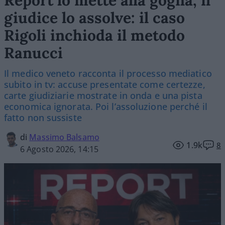
Report lo mette alla gogna, il
giudice lo assolve: il caso
Rigoli inchioda il metodo
Ranucci
Il medico veneto racconta il processo mediatico
subito in tv: accuse presentate come certezze,
carte giudiziarie mostrate in onda e una pista
economica ignorata. Poi l’assoluzione perché il
fatto non sussiste
di
Massimo Balsamo
1.9k
8
6 Agosto 2026, 14:15