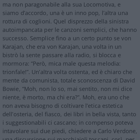
ma non paragonabile alla sua Locomotiva, e
siamo d’accordo, una è un inno pop, l’altra una
rottura di coglioni. Quel disprezzo della sinistra
autoimpancata per le canzoni semplici, che hanno
successo. Semplice fino a un certo punto se von
Karajan, che era von Karajan, una volta in un
bistrò la sente passare alla radio, si blocca e
mormora: “Però, mica male questa melodia:
trionfale!”. Un’altra volta ostenta, ed è chiaro che
mente da comunista, totale sconoscenza di David
Bowie, “Moh, non lo so, mai sentito, non mi dice
niente, è morto, ma chi era?”. Moh, era uno che
non aveva bisogno di coltivare l’etica estetica
dell’osteria, del fiasco, dei libri in bella vista, tanto
i suggestionabili ci cascano; in compenso poteva
intavolare sui due piedi, chiedere a Carlo Verdone,
una discussione sui macchiaioli toscani, così, per