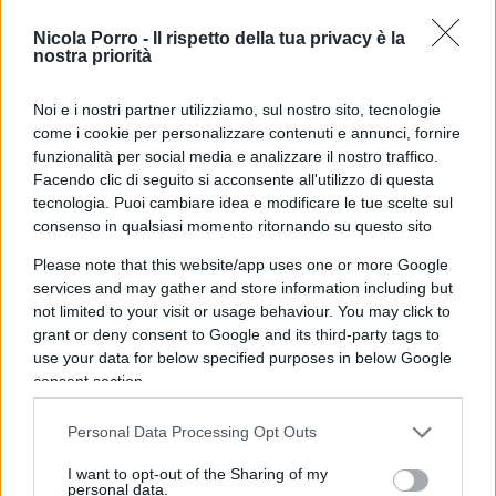
in questo periodo nella vita del mondo che
manifesta sovente
il bisogno di recuperare
Nicola Porro -
Il rispetto della tua privacy è la
nostra priorità
solidità culturale
e senso di umana solidarietà.”
“Bella lettera signor Presidente”. Commenta la
Noi e i nostri partner utilizziamo, sul nostro sito, tecnologie
Federazione dell’amicizia Italia-Israele, ma precisa
come i cookie per personalizzare contenuti e annunci, fornire
nel suo comunicato: “Peccato signor Presidente
funzionalità per social media e analizzare il nostro traffico.
Mattarella che questo Festival ha boicottato
Facendo clic di seguito si acconsente all'utilizzo di questa
tecnologia. Puoi cambiare idea e modificare le tue scelte sul
Israele e gli artisti ebrei israeliani! Questo suo
consenso in qualsiasi momento ritornando su questo sito
silenzio ci intristisce a addolora, perché noi
Please note that this website/app uses one or more Google
abbiamo memoria di quelle
leggi razziali
services and may gather and store information including but
fasciste del 1938
che esclusero gli ebrei dalla vita
not limited to your visit or usage behaviour. You may click to
sociale in Italia”.
grant or deny consent to Google and its third-party tags to
use your data for below specified purposes in below Google
consent section.
Brucia questo paragone? Speriamo di si.
Come
speriamo che i medici e gli infermieri che oggi
Personal Data Processing Opt Outs
digiunano per Gaza, trovino il tempo di saltare il
I want to opt-out of the Sharing of my
cornetto e il cappuccino di domani mattina per gli
personal data.