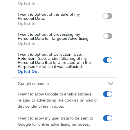
Opted In
ostaggi israeliani (non sono prigionieri, ma
ostaggi) che Hamas si rifiuta di liberare. Medici e
I want to opt-out of the Sale of my
Personal Data.
infermieri che digiunano per solidarietà, e che
Opted In
sono affiancati da Asl, che in uno Stato di diritto,
I want to opt-out of processing my
dovrebbero tacere. Medici che boicottano e
Personal Data for Targeted Advertising.
cestinano farmaci salva vita perché Israele le sue
Opted In
aziende…non possono salvare vite, come accade
I want to opt-out of Collection, Use,
Retention, Sale, and/or Sharing of my
ogni giorno in ogni sperduto ambulatorio della
Personal Data that Is Unrelated with the
Purposes for which it was collected.
sanità italiana. E allora facciamo pure morire i
Opted Out
malati che ne hanno bisogno.
Google consents
I want to allow Google to enable storage
related to advertising like cookies on web or
E domani tutti insieme appassionatamente nelle
device identifiers in apps.
calli di Venezia, sino al red carpet con le
benedizioni culturali della Repubblica. Sperando
I want to allow my user data to be sent to
che alla prossima celebrazione della Shoah ci sia
Google for online advertising purposes.