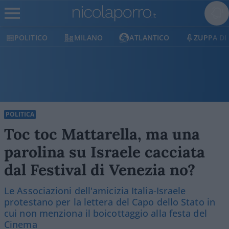
POLITICO
MILANO
ATLANTICO
ZUPPA DI
POLITICA
Toc toc Mattarella, ma una
parolina su Israele cacciata
dal Festival di Venezia no?
Le Associazioni dell'amicizia Italia-Israele
protestano per la lettera del Capo dello Stato in
cui non menziona il boicottaggio alla festa del
Cinema