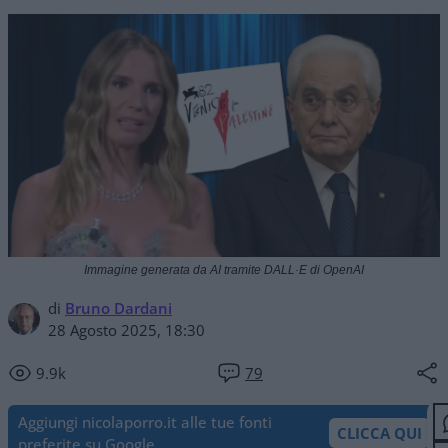
Immagine generata da AI tramite DALL·E di OpenAI
di
Bruno Dardani
28 Agosto 2025, 18:30
9.9k
79
Aggiungi nicolaporro.it alle tue fonti
CLICCA QUI
preferite su Google