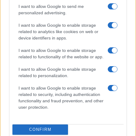
risparmiata almeno la commozione e la voce rotta
I want to allow Google to send me
dal pianto. In primis quella di
Don Nandino
personalized advertising.
Capovilla
, cristiano con una guancia sola, che si
I want to allow Google to enable storage
strappa le vesti per Gaza e che non ha mai speso
related to analytics like cookies on web or
una parola per un Paese che in un anno è stato
device identifiers in apps.
bersaglio da Gaza e dal Sud del Libano di 30mila
I want to allow Google to enable storage
razzi e droni esplosivi, tantomeno per le ragazze
related to functionality of the website or app.
stuprate il 7 di ottobre e per gli ostaggi lasciati a
marcire nei tunnel della Striscia.
I want to allow Google to enable storage
related to personalization.
Bruno Dardani, 28 agosto 2025
I want to allow Google to enable storage
related to security, including authentication
functionality and fraud prevention, and other
Nicolaporro.it è anche su Whatsapp. È
user protection.
sufficiente
cliccare qui
per iscriversi al canale ed
essere sempre aggiornati (gratis).
CONFIRM