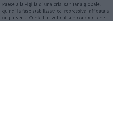
Paese alla vigilia di una crisi sanitaria globale,
quindi la fase stabilizzatrice, repressiva, affidata a
un parvenu. Conte ha svolto il suo compito, che
era quello dell’esecutore: di ordini interni, dal
Colle, e lontani, cinesi.
Ha guidato due governi
di segno opposto in continuità di un regime
poi affidato a un burocrate finanziario
, che ha
inasprito l’opera, l’ha perfezionata con le misure
totalitarie dei greenpass, dei ricatti, delle
punizioni che facevano perdere lavoro e libertà,
che gettavano il Paese nella disperazione.
Ma tutto questo, il parvenu Conte non può
ammetterlo e non solo per banali questioni di
sopravvivenza personale, è proprio che nella sua
formazione leguleia gli manca il senso dello Stato,