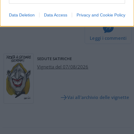
#FESTIVAL CINEMA
#ISRAELE
#SERGIO MATTARELLA
#VENEZIA
Data Deletion
Data Access
Privacy and Cookie Policy
79
Leggi i commenti
SEDUTE SATIRICHE
Vignetta del 07/08/2026
Vai all'archivio delle vignette