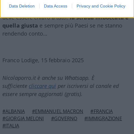
d’Italia su Facebook postando una notizia de Il
Data Deletion
Data Access
Privacy and Cookie Policy
Foglio. Ma la strada è ancora in salita, questo
deve essere chiaro a tutti:
la strada imboccata è
quella giusta
e sempre più Paesi se ne stanno
rendendo conto…
Franco Lodige, 15 febbraio 2025
Nicolaporro.it è anche su Whatsapp. È
sufficiente
cliccare qui
per iscriversi al canale ed
essere sempre aggiornati (gratis).
#ALBANIA
#EMMANUEL MACRON
#FRANCIA
#GIORGIA MELONI
#GOVERNO
#IMMIGRAZIONE
#ITALIA