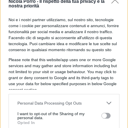
Nicola Porro -
Il rispetto della tua privacy è la
Danimarca, Estonia, Grecia, Cipro, Lettonia,
nostra priorità
Lituania, Malta, Paesi Bassi, Austria, Polonia,
Noi e i nostri partner utilizziamo, sul nostro sito, tecnologie
Romania e Finlandia.
come i cookie per personalizzare contenuti e annunci, fornire
funzionalità per social media e analizzare il nostro traffico.
Facendo clic di seguito si acconsente all'utilizzo di questa
tecnologia. Puoi cambiare idea e modificare le tue scelte sul
Leggi anche:
consenso in qualsiasi momento ritornando su questo sito
Please note that this website/app uses one or more Google
Albania, arriva il decreto per aggirare i giudici:
services and may gather and store information including but
le due ipotesi
not limited to your visit or usage behaviour. You may click to
grant or deny consent to Google and its third-party tags to
use your data for below specified purposes in below Google
Se il Portogallo sembrra destinato a presentare
consent section.
una posizione contraria, la Polonia, presidente di
turno dell’Unione, presenterà un documento
Personal Data Processing Opt Outs
fortemente favorevole con cui si farà riferimento
I want to opt-out of the Sharing of my
personal data.
agli hub albanesi dell’Italia come un’iniziativa da
Opted In
cui prendere esempio. Senza dimenticare che la