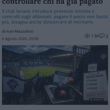
controllare chi ha già pagato
Il club lariano introduce presenze minime e
controlli sugli abbonati: pagare il posto non basta
più, bisogna anche dimostrare di meritarlo
di Ivan Mazzoletti
1.5k
3
6 Agosto 2026, 20:00