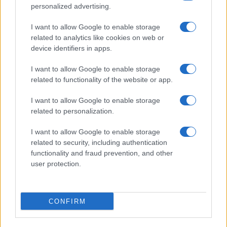
bisogni della gente. Insieme a loro troviamo le
personalized advertising.
toghe politicizzate
, che stanno tentando in ogni
I want to allow Google to enable storage
modo a bloccare un’azione doverosa come
related to analytics like cookies on web or
ostacolare i flussi illegali, in primis per tutelare la
device identifiers in apps.
nostra sicurezza.
I want to allow Google to enable storage
related to functionality of the website or app.
Comprensibile la soddisfazione della
I want to allow Google to enable storage
maggioranza. “Anche la Francia sostiene il
related to personalization.
modello Albania e lo fa in maniera ufficiale,
appoggiando la posizione del Governo italiano
I want to allow Google to enable storage
related to security, including authentication
innanzi alla Corte di Giustizia Europea, insieme ad
functionality and fraud prevention, and other
altri 14 Paesi Ue. Solo la sinistra italiana,
user protection.
affiancata da certa magistratura politicizzata,
continua a ostacolare la strategia elaborata dal
presidente Meloni, apprezzata in Europa anche da
CONFIRM
diversi esecutivi di sinistra” così un post di Fratelli