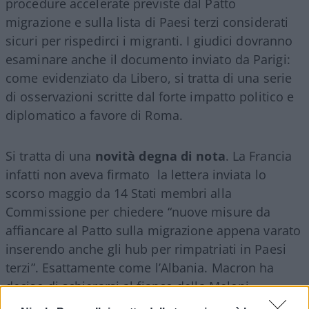
procedure accelerate previste dal Patto
migrazione e sulla lista di Paesi terzi considerati
sicuri per rispedirci i migranti. I giudici dovranno
esaminare anche il documento inviato da Parigi:
come evidenziato da Libero, si tratta di una serie
di osservazioni scritte dal forte impatto politico e
diplomatico a favore di Roma.
Si tratta di una
novità degna di nota
. La Francia
infatti non aveva firmato la lettera inviata lo
scorso maggio da 14 Stati membri alla
Commissione per chiedere “nuove misure da
affiancare al Patto sulla migrazione appena varato
inserendo anche gli hub per rimpatriati in Paesi
terzi”. Esattamente come l’Albania. Macron ha
deciso di schierarsi al fianco della Meloni,
dunque, insieme a Bulgaria, Repubblica Ceca,