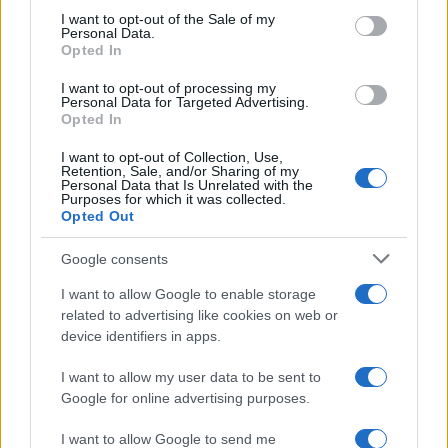
presidente della Commissione Europea
Ursula
I want to opt-out of the Sale of my
Personal Data.
von der Leyen
ha citato l’accordo Italia-Albania
Opted In
come possibile modello da seguire nella lettera
I want to opt-out of processing my
inviata al Consiglio europeo riunitosi a ottobre
Personal Data for Targeted Advertising.
Opted In
2024 con l’obiettivo di individuare “soluzioni
innovative” per la gestione dell’immigrazione
I want to opt-out of Collection, Use,
Retention, Sale, and/or Sharing of my
irregolare.
Personal Data that Is Unrelated with the
Purposes for which it was collected.
Opted Out
Google consents
Il modello Albania rappresenta la soluzione
I want to allow Google to enable storage
all’emergenza dell’immigrazione irregolare e se
related to advertising like cookies on web or
anche la buonissima Francia è pronta a seguire
device identifiers in apps.
l’esempio significa che qualcuno a sinistra
I want to allow my user data to be sent to
racconta frottole. Ma non ci sorprendiamo, anzi.
Google for online advertising purposes.
Parliamo di
partiti e leader totalmente
scollegati dalla realtà,
distanti anni luce dai veri
I want to allow Google to send me