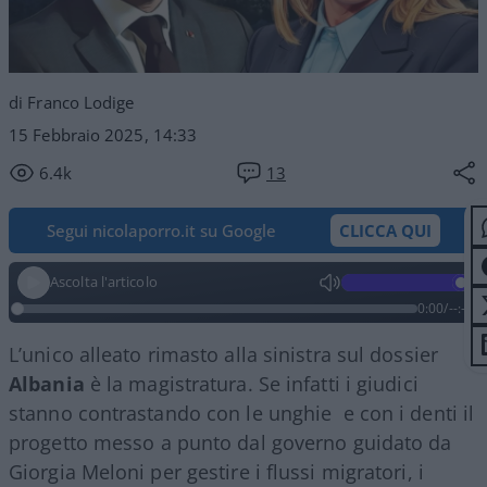
di Franco Lodige
15 Febbraio 2025, 14:33
6.4k
13
Segui nicolaporro.it su Google
CLICCA QUI
Ascolta l'articolo
0:00
/
--:--
L’unico alleato rimasto alla sinistra sul dossier
Albania
è la magistratura. Se infatti i giudici
stanno contrastando con le unghie e con i denti il
progetto messo a punto dal governo guidato da
Giorgia Meloni per gestire i flussi migratori, i