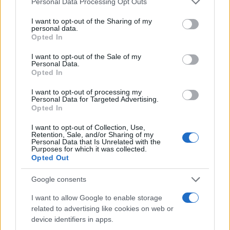
Personal Data Processing Opt Outs
cittadino, invece, ha soltanto i propri diritti.
Quando questi vengono compressi in nome
I want to opt-out of the Sharing of my
personal data.
dell’efficienza investigativa,
il rischio è che
Opted In
l’eccezione diventi la regola
. Naturalmente
I want to opt-out of the Sale of my
questo non significa che un parlamentare debba
Personal Data.
godere di privilegi personali. Se emergessero
Opted In
elementi sufficienti per contestare un reato,
I want to opt-out of processing my
Personal Data for Targeted Advertising.
sarebbe giusto procedere come nei confronti di
Opted In
qualsiasi altro cittadino. Il principio liberale non è
I want to opt-out of Collection, Use,
l’impunità della classe politica; è l’uguaglianza
Retention, Sale, and/or Sharing of my
davanti alla legge.
Personal Data that Is Unrelated with the
Purposes for which it was collected.
Opted Out
Proprio per questo occorre
distinguere tra due
Google consents
piani
che troppo spesso vengono confusi.
I want to allow Google to enable storage
related to advertising like cookies on web or
device identifiers in apps.