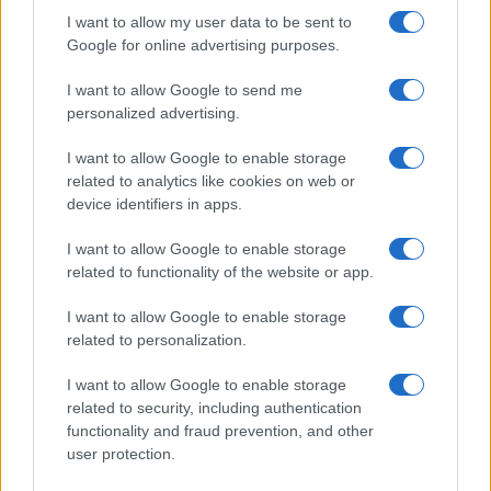
I want to allow my user data to be sent to
Google for online advertising purposes.
I want to allow Google to send me
personalized advertising.
I want to allow Google to enable storage
related to analytics like cookies on web or
device identifiers in apps.
I want to allow Google to enable storage
related to functionality of the website or app.
Il primo è quello politico. È perfettamente
legittimo discutere dell’opportunità di determinati
I want to allow Google to enable storage
rapporti personali, della prudenza che un uomo
related to personalization.
delle istituzioni dovrebbe mantenere e
I want to allow Google to enable storage
dell’immagine che ne deriva.
related to security, including authentication
functionality and fraud prevention, and other
user protection.
Il secondo è quello giudiziario. Qui non valgono