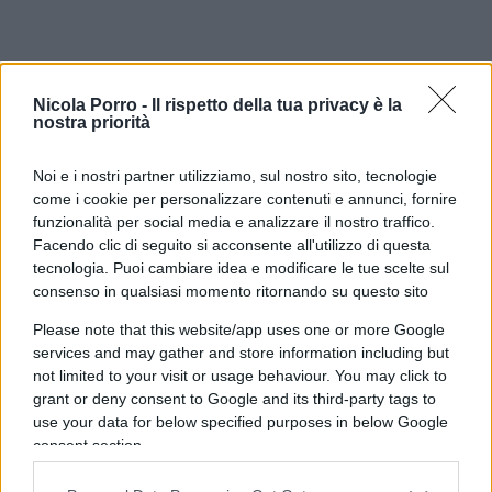
Nicola Porro -
Il rispetto della tua privacy è la
nostra priorità
Un liberale dovrebbe sempre diffidare della
Noi e i nostri partner utilizziamo, sul nostro sito, tecnologie
come i cookie per personalizzare contenuti e annunci, fornire
tentazione di
sacrificare le garanzie processuali
funzionalità per social media e analizzare il nostro traffico.
quando il bersaglio è un avversario politico. Le
Facendo clic di seguito si acconsente all'utilizzo di questa
garanzie non esistono per proteggere gli
tecnologia. Puoi cambiare idea e modificare le tue scelte sul
innocenti: esistono soprattutto per impedire che il
consenso in qualsiasi momento ritornando su questo sito
potere dello Stato possa essere esercitato senza
Please note that this website/app uses one or more Google
limiti nei confronti di chiunque. È un principio
services and may gather and store information including but
not limited to your visit or usage behaviour. You may click to
antico, che precede perfino il liberalismo
grant or deny consent to Google and its third-party tags to
moderno. Lo Stato dispone della forza, della
use your data for below specified purposes in below Google
polizia, della magistratura, della capacità di
consent section.
investigare e di limitare le libertà individuali. Il