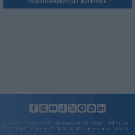
PORROGRAMMA DEL 06/08/2026
LUNIFIN S.r.l. a socio unico. Sede legale Milano, Largo F. Richini, 2/A,
20122 (MI), C.F./P.Iva en. 07174900154, REA cap. soc. euro 10.000,00
i.v.