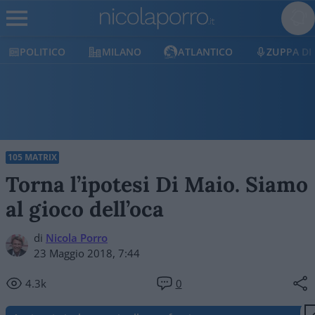
POLITICO
MILANO
ATLANTICO
ZUPPA DI
105 MATRIX
Torna l’ipotesi Di Maio. Siamo
al gioco dell’oca
di
Nicola Porro
23 Maggio 2018, 7:44
4.3k
0