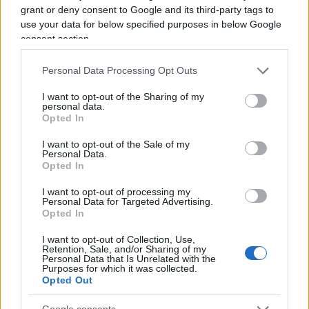
questione aperta.
grant or deny consent to Google and its third-party tags to
use your data for below specified purposes in below Google
consent section.
Sempre per quanto concerne le richieste di
Personal Data Processing Opt Outs
Zelensky, alla presidente della Commissione
I want to opt-out of the Sharing of my
europea Ursula von der Leyen ha chiesto
sanzioni
personal data.
Opted In
più pesanti a Mosca. “Attenzione particolare è
stata data alla preparazione del 17esimo
I want to opt-out of the Sale of my
Personal Data.
pacchetto di sanzioni Ue. E’ cruciale che questo
Opted In
pacchetto colpisca settori cruciali dell’economia
I want to opt-out of processing my
russa e serva come uno degli elementi di
Personal Data for Targeted Advertising.
Opted In
pressione perché la Russia ripristini la pace” la
conferma del leader ucraino: “Teniamo al
I want to opt-out of Collection, Use,
Retention, Sale, and/or Sharing of my
sostegno dell’Unione europea. Insieme lavoriamo
Personal Data that Is Unrelated with the
Purposes for which it was collected.
per la sicurezza delle persone, per una pace
Opted Out
giusta, e per il futuro europeo dell’Ucraina”.