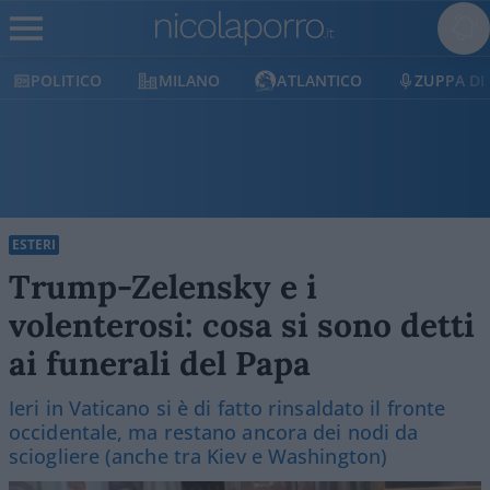
O
MILANO
ATLANTICO
ZUPPA DI PORRO
ESTERI
Trump-Zelensky e i
volenterosi: cosa si sono detti
ai funerali del Papa
Ieri in Vaticano si è di fatto rinsaldato il fronte
occidentale, ma restano ancora dei nodi da
sciogliere (anche tra Kiev e Washington)