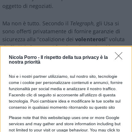
oggetto di negoziati.
Ma non è tutto. Secondo il
Telegraph
, gli Usa si
sono offerti privatamente di fornire garanzie di
sicurezza alla “coalizione dei
volenterosi
” voluta
da Sir Keir Starmer. I funzionari americani hanno
aperto la porta alla possibilità di fornire
Nicola Porro -
Il rispetto della tua privacy è la
nostra priorità
intelligence e supporto logistico ai soldati
britannici ed europei per sostenere un accordo di
Noi e i nostri partner utilizziamo, sul nostro sito, tecnologie
pace in Ucraina via terra, aria e mare. Non si tratta
come i cookie per personalizzare contenuti e annunci, fornire
di un passaggio di poco conto, considerando che
funzionalità per social media e analizzare il nostro traffico.
Starmer ha fatto pressione su Trump per ottenere
Facendo clic di seguito si acconsente all'utilizzo di questa
tecnologia. Puoi cambiare idea e modificare le tue scelte sul
tali garanzie per due mesi. La disponibilità di
consenso in qualsiasi momento ritornando su questo sito
Washington a intervenire se i soldati occidentali
Please note that this website/app uses one or more Google
venissero attaccati dalla Russia – un punto critico
services and may gather and store information including but
per la fattibilità del progetto – resta invece una
not limited to your visit or usage behaviour. You may click to