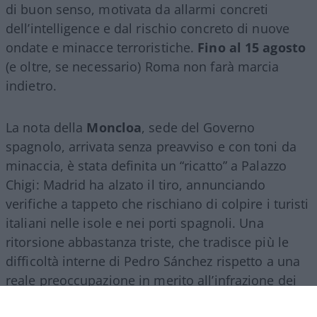
di buon senso, motivata da allarmi concreti
dell’intelligence e dal rischio concreto di nuove
ondate e minacce terroristiche.
Fino al 15 agosto
(e oltre, se necessario) Roma non farà marcia
indietro.
La nota della
Moncloa
, sede del Governo
spagnolo, arrivata senza preavviso e con toni da
minaccia, è stata definita un “ricatto” a Palazzo
Chigi: Madrid ha alzato il tiro, annunciando
verifiche a tappeto che rischiano di colpire i turisti
italiani nelle isole e nei porti spagnoli. Una
ritorsione abbastanza triste, che tradisce più le
difficoltà interne di Pedro Sánchez rispetto a una
reale preoccupazione in merito all’infrazione dei
regolamenti europei. Il premier socialista, isolato