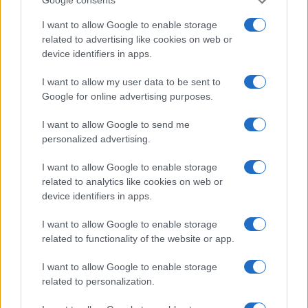
Google consents
Sul
fronte russo
, il Cremlino ha annunciato la
I want to allow Google to enable storage
riconquista dell’intera regione di Kursk e si è detto
related to advertising like cookies on web or
device identifiers in apps.
pronto a riaprire i negoziati “senza precondizioni”.
Una mossa che potrebbe preludere a una nuova
I want to allow my user data to be sent to
fase di dialogo, pur in un quadro ancora incerto.
Google for online advertising purposes.
Non mancano, infatti, i segnali contrastanti.
I want to allow Google to send me
Trump, che da settimane intrattiene un canale
personalized advertising.
informale con Mosca tramite l’imprenditore Steve
I want to allow Google to enable storage
Witkoff, ha da un lato parlato di un accordo ormai
related to analytics like cookies on web or
vicino, dall’altro ha accusato Vladimir Putin di
device identifiers in apps.
voler guadagnare tempo, minacciando nuove
I want to allow Google to enable storage
sanzioni in caso di ulteriori rinvii.
related to functionality of the website or app.
I want to allow Google to enable storage
related to personalization.
Leggi anche: