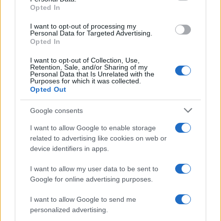
Una posizione che sembra essere stata recepita
Opted In
anche dai vertici dell’alleanza atlantica, dove il
I want to opt-out of processing my
segretario generale della Nato Stoltenberg ha –
Personal Data for Targeted Advertising.
ancora una volta – aperto alla soluzione negoziale.
Opted In
“La guerra in Ucraina potrebbe concludersi al
I want to opt-out of Collection, Use,
Retention, Sale, and/or Sharing of my
tavolo negoziale, ma
l’evoluzione delle
Personal Data that Is Unrelated with the
Purposes for which it was collected.
trattative sarà condizionata dalla situazione
Opted Out
sul campo di battaglia
“, ha specificato il numero
uno Nato, durante un incontro a Bucarest con il
Google consents
presidente romeno Klaus Iohannis. Ma la
I want to allow Google to enable storage
precondizione essenziale rimane sempre il fermo
related to advertising like cookies on web or
sostegno, sia economico che militare, alla
device identifiers in apps.
resistenza ucraina. Posizioni ribadite anche dallo
I want to allow my user data to be sent to
stesso governo Meloni, che pochissimi minuti fa
Google for online advertising purposes.
ha dato il proprio via libera ad un
nuovo
I want to allow Google to send me
pacchetto di armi da inviare a Kiev
,
personalized advertising.
raggiungendo la cifra di 450 milioni di euro,