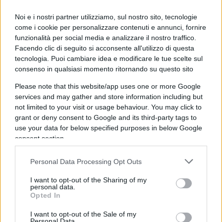
Zelensky,
ancora restio dal sedersi al tavolo con
l’invasore.
Noi e i nostri partner utilizziamo, sul nostro sito, tecnologie
come i cookie per personalizzare contenuti e annunci, fornire
funzionalità per social media e analizzare il nostro traffico.
Facendo clic di seguito si acconsente all'utilizzo di questa
tecnologia. Puoi cambiare idea e modificare le tue scelte sul
Una chiara posizione filo-ucraina, mai rinnegata
consenso in qualsiasi momento ritornando su questo sito
da parte del pontefice: “Quando parlo
Please note that this website/app uses one or more Google
dell’Ucraina, parlo della crudeltà. In genere, i più
services and may gather and store information including but
crudeli sono forse quelli che sono della Russia ma
not limited to your visit or usage behaviour. You may click to
non sono della tradizione russa, come i Ceceni, i
grant or deny consent to Google and its third-party tags to
Buriati e così via. Certamente, chi invade è lo
use your data for below specified purposes in below Google
consent section.
Stato russo. Questo è molto chiaro. A volte, cerco
di non specificare per non offendere e piuttosto di
Personal Data Processing Opt Outs
condannare in generale, anche se è risaputo chi
I want to opt-out of the Sharing of my
sto condannando.
Non è necessario che metta
personal data.
nome e cognome”.
Opted In
I want to opt-out of the Sale of my
Personal Data.