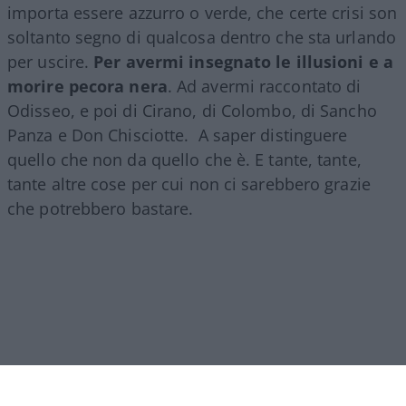
importa essere azzurro o verde, che certe crisi son
soltanto segno di qualcosa dentro che sta urlando
per uscire.
Per avermi insegnato le illusioni e a
morire pecora nera
. Ad avermi raccontato di
Odisseo, e poi di Cirano, di Colombo, di Sancho
Panza e Don Chisciotte. A saper distinguere
quello che non da quello che è. E tante, tante,
tante altre cose per cui non ci sarebbero grazie
che potrebbero bastare.