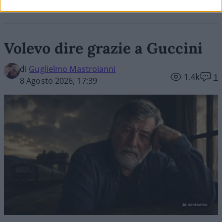
Volevo dire grazie a Guccini
di
Guglielmo Mastroianni
1.4k
1
8 Agosto 2026, 17:39