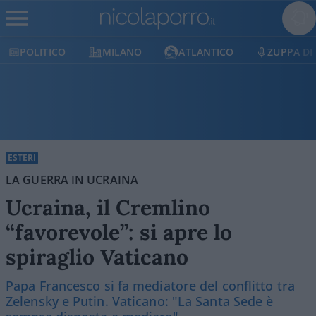
POLITICO
MILANO
ATLANTICO
ZUPPA DI
ESTERI
LA GUERRA IN UCRAINA
Ucraina, il Cremlino
“favorevole”: si apre lo
spiraglio Vaticano
Papa Francesco si fa mediatore del conflitto tra
Zelensky e Putin. Vaticano: "La Santa Sede è