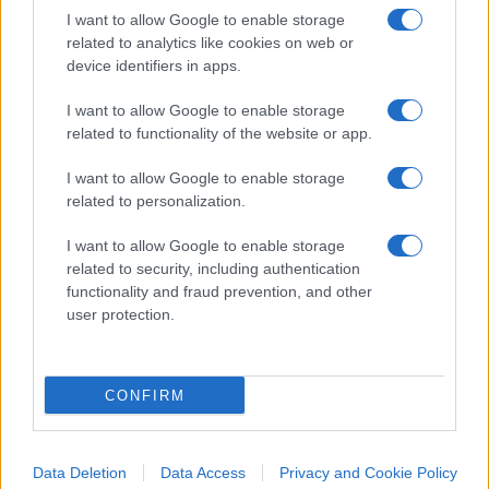
sborsata dall’inizio del conflitto.
I want to allow Google to enable storage
related to analytics like cookies on web or
device identifiers in apps.
#GUERRA UCRAINA
#PAPA FRANCESCO
#RUSSIA
#UCRAINA
#VATICANO
#VOLODYMYR ZELENSKY
I want to allow Google to enable storage
related to functionality of the website or app.
13
I want to allow Google to enable storage
related to personalization.
Leggi i commenti
I want to allow Google to enable storage
related to security, including authentication
SEDUTE SATIRICHE
functionality and fraud prevention, and other
user protection.
Vignetta del 07/08/2026
CONFIRM
Vai all'archivio delle vignette
Data Deletion
Data Access
Privacy and Cookie Policy