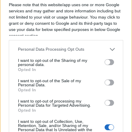
l’Italia che adesso “si posiziona come punto di
Please note that this website/app uses one or more Google
riferimento per il dialogo internazionale in una
services and may gather and store information including but
fase di grandi tensioni”.
not limited to your visit or usage behaviour. You may click to
grant or deny consent to Google and its third-party tags to
use your data for below specified purposes in below Google
consent section.
Insomma, nella sua analisi lucida, pragmatica e
Personal Data Processing Opt Outs
lontana anni luce dai soliti vecchi pregiudizi
ideologici da sempre imperanti in casa dem,
l’ex
I want to opt-out of the Sharing of my
personal data.
ministro dell’Interno elogia pubblicamente
Opted In
Giorgia Meloni, incoronandola
, nei fatti, come il
I want to opt-out of the Sale of my
nuovo interlocutore privilegiato
Personal Data.
Opted In
dell’amministrazione americana nei rapporti con
l’Europa. Un vero e proprio successo anche
I want to opt-out of processing my
Personal Data for Targeted Advertising.
secondo Marco Minniti, dunque, con buona pace
Opted In
dei vari Schlein, Bonelli e Fratoianni a cui ormai
I want to opt-out of Collection, Use,
non resta altro che rosicare.
Retention, Sale, and/or Sharing of my
Personal Data that Is Unrelated with the