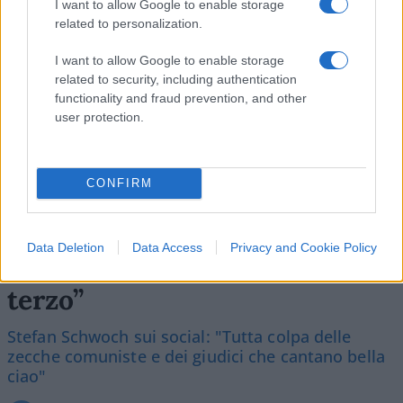
I want to allow Google to enable storage
related to personalization.
I want to allow Google to enable storage
Vai all'archivio delle vignette
related to security, including authentication
functionality and fraud prevention, and other
user protection.
CONFIRM
L’ex bomber a gamba tesa sul
caso Roggero: “L’errore è
Data Deletion
Data Access
Privacy and Cookie Policy
stato non aver ammazzato il
terzo”
Stefan Schwoch sui social: "Tutta colpa delle
zecche comuniste e dei giudici che cantano bella
ciao"