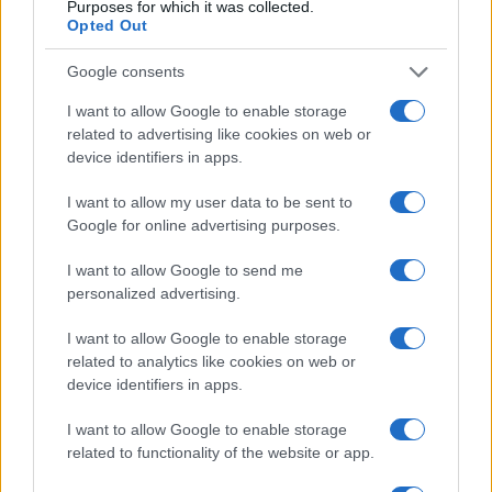
Purposes for which it was collected.
Opted Out
Salvatore Di Bartolo, 21 aprile 2025
Google consents
I want to allow Google to enable storage
Nicolaporro.it è anche su Whatsapp. È
related to advertising like cookies on web or
sufficiente
cliccare qui
per iscriversi al canale ed
device identifiers in apps.
essere sempre aggiornati (gratis)
I want to allow my user data to be sent to
Google for online advertising purposes.
#GIORGIA MELONI
#MARCO MINNITI
#SINISTRA
I want to allow Google to send me
personalized advertising.
28
I want to allow Google to enable storage
Leggi i commenti
related to analytics like cookies on web or
device identifiers in apps.
I want to allow Google to enable storage
SEDUTE SATIRICHE
related to functionality of the website or app.
Vignetta del 07/08/2026