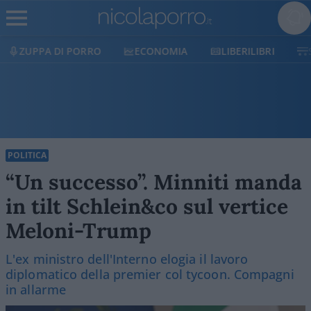
ECONOMIA
LIBERILIBRI
SHOP
SOSTIENICI
POLITICA
“Un successo”. Minniti manda
in tilt Schlein&co sul vertice
Meloni-Trump
L'ex ministro dell'Interno elogia il lavoro
diplomatico della premier col tycoon. Compagni
in allarme