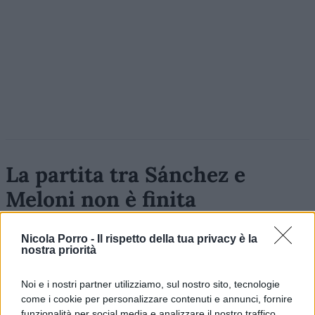
La partita tra Sánchez e
Meloni non è finita
Roma ferma Schengen per i non comunitari,
Nicola Porro -
Il rispetto della tua privacy è la
Madrid risponde con controlli sugli italiani.
nostra priorità
di
Marco Baldassarri
2.2k
8
Noi e i nostri partner utilizziamo, sul nostro sito, tecnologie
10 Agosto 2026, 8:12
come i cookie per personalizzare contenuti e annunci, fornire
funzionalità per social media e analizzare il nostro traffico.