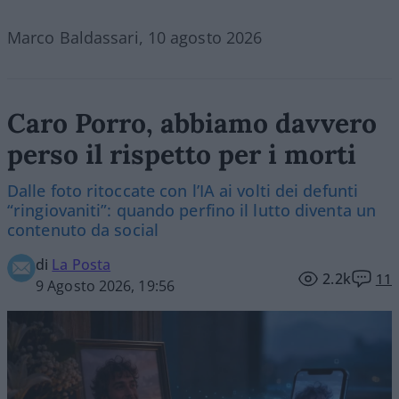
Marco Baldassari, 10 agosto 2026
Caro Porro, abbiamo davvero
perso il rispetto per i morti
Dalle foto ritoccate con l’IA ai volti dei defunti
“ringiovaniti”: quando perfino il lutto diventa un
contenuto da social
di
La Posta
2.2k
11
9 Agosto 2026, 19:56