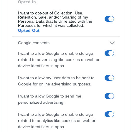
Opted In
I want to opt-out of Collection, Use,
Retention, Sale, and/or Sharing of my
Personal Data that Is Unrelated with the
Purposes for which it was collected.
Opted Out
La reazione della
Spagna
è rabbiosa e non
proporzionata. L’Italia ha sospeso Schengen
Google consents
avvalendosi, come fatto in tantissime circostanze
I want to allow Google to enable storage
da altri Paesi, di una facoltà prevista dal trattato.
related to advertising like cookies on web or
La misura riguarda esclusivamente le persone non
device identifiers in apps.
comunitarie provenienti dalla Spagna; non
I want to allow my user data to be sent to
riguarda in alcun modo i cittadini spagnoli, che
Google for online advertising purposes.
continuano ad entrare liberamente nel nostro
Paese.
I want to allow Google to send me
personalized advertising.
La Spagna ha invece ripristinato i controlli per i
I want to allow Google to enable storage
cittadini italiani, violando platealmente i principi
related to analytics like cookies on web or
device identifiers in apps.
basilari della Unione Europea. La mossa disperata