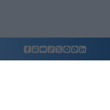
LUNIFIN S.r.l. a socio unico. Sede legale Milano, Largo F. Richini, 2/A,
20122 (MI), C.F./P.Iva en. 07174900154, REA cap. soc. euro 10.000,00
i.v.
Home
Advertising
Condizioni d’uso
Privacy Policy
Cookie policy
Cambia il consenso ai cookie
Dichiarazione di accessibilità
nicolaporro.it
è una testata registrata il 20 aprile 2021 al n. 94 del