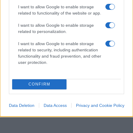
di un leader travolto dagli scandali, che si regge in
I want to allow Google to enable storage
Parlamento grazie al voto dei secessionisti
related to functionality of the website or app.
catalani, ai quali ha concesso l’amnistia.
Sanchez
I want to allow Google to enable storage
è un pericolo per l’Europa
e per il suo stesso
related to personalization.
popolo; un uomo cinico e senza scrupoli, che mi
I want to allow Google to enable storage
ricorda tanto Giuseppe Conte.
related to security, including authentication
functionality and fraud prevention, and other
user protection.
CONFIRM
Data Deletion
Data Access
Privacy and Cookie Policy