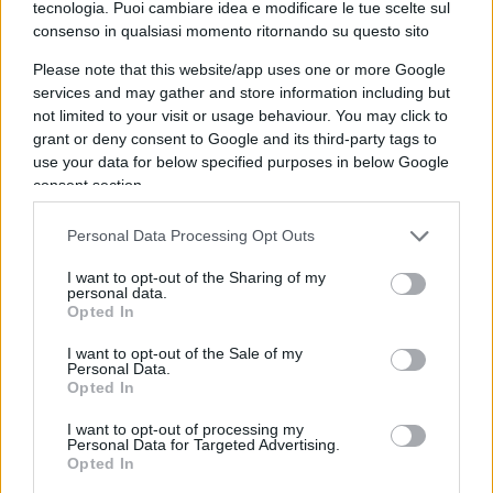
tecnologia. Puoi cambiare idea e modificare le tue scelte sul
Vannacci
ha conseguito il suo grado dopo una
consenso in qualsiasi momento ritornando su questo sito
lunga carriera militare e di certo non sognava di
Please note that this website/app uses one or more Google
diventare ricco grazie ad un libro. Come ha
services and may gather and store information including but
riportato il
Corriere della Sera
, solo 8 allievi ufficiali
not limited to your visit or usage behaviour. You may click to
su 150 che entrano in accademia diventano
grant or deny consent to Google and its third-party tags to
use your data for below specified purposes in below Google
generali di divisione. Chiunque abbia fatto
consent section.
carriera nell’esercito può capire quanto sia lungo
e difficile, fatto di missioni all’estero e comando di
Personal Data Processing Opt Outs
tanti uomini, per raggiungere un grado così
I want to opt-out of the Sharing of my
elevato. Eppure, in un solo mese, il generale ha
personal data.
Opted In
guadagnato con le vendite del suo libro quanto
avrebbe ricevuto in dieci anni dalla carriera
I want to opt-out of the Sale of my
Personal Data.
militare.
Opted In
I want to opt-out of processing my
Personal Data for Targeted Advertising.
Opted In
Secondo quanto riportano i media locali, la