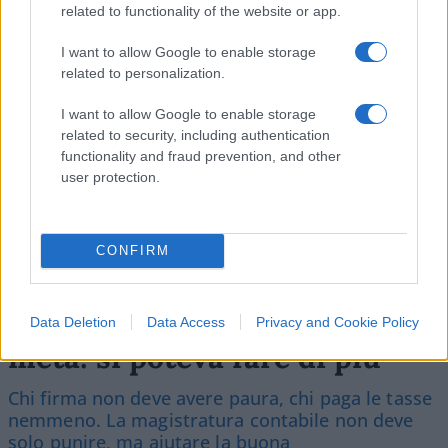
related to functionality of the website or app.
SEDUTE SATIRICHE
I want to allow Google to enable storage
Vignetta del 07/08/2026
related to personalization.
I want to allow Google to enable storage
related to security, including authentication
functionality and fraud prevention, and other
Vai all'archivio delle vignette
user protection.
CONFIRM
Corte dei conti, la riforma a
Data Deletion
Data Access
Privacy and Cookie Policy
metà: si poteva fare di più
Chi firma non deve avere paura, chi paga le tasse
nemmeno. La magistratura contabile non deve
solo punire, ma aiutare la buona