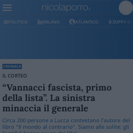
POLITICO
MILANO
ATLANTICO
ZUPPA DI
CRONACA
IL CORTEO
“Vannacci fascista, primo
della lista”. La sinistra
minaccia il generale
Circa 200 persone a Lucca contestano l'autore del
libro "Il mondo al contrario". Siamo alle solite: gli