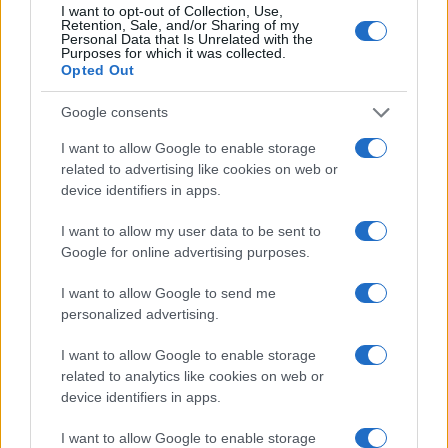
contestazione al generale si sarebbe svolta – al
I want to opt-out of Collection, Use,
Retention, Sale, and/or Sharing of my
netto delle minacce – in modo “pacifico”. E lui,
Personal Data that Is Unrelated with the
Purposes for which it was collected.
“imperturbabile”, ha salutato i contestatori per poi
Opted Out
parlare tranquillamente del suo libro.
Google consents
Leggi anche
I want to allow Google to enable storage
related to advertising like cookies on web or
device identifiers in apps.
I want to allow my user data to be sent to
Vannacci, l’amico liberista: cosa ne pensa delle
Google for online advertising purposes.
tasse
I want to allow Google to send me
personalized advertising.
#ROBERTO VANNACCI
I want to allow Google to enable storage
related to analytics like cookies on web or
82
device identifiers in apps.
Leggi i commenti
I want to allow Google to enable storage