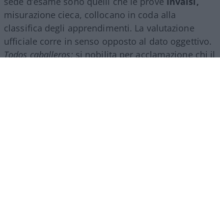
sede d’esame sono quelli che le prove
Invalsi,
misurazione cieca, collocano in coda alla
classifica degli apprendimenti. La valutazione
ufficiale corre in senso opposto al dato oggettivo.
Todos caballeros:
si nobilita per acclamazione chi il
test pone più in basso.
Il criterio che non c’è
La causa non è antropologica, è strutturale. Il voto
di Maturità lo assegna una commissione in cui
pesano i docenti interni, quelli che hanno istruito i
candidati e che, di fatto, giudicano se stessi.
Manca un’ancora nazionale che calibri i giudizi:
l’Invalsi fotografa, ma non entra nel voto. Il
risultato è un simulacro di valutazione,
autoreferenziale ed endogamico, in cui il metro