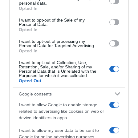
personal data.
Schlein
Opted In
“Chi dissente lo ammetta”. Parte il processo a
I want to opt-out of the Sale of my
Elly Schlein
Personal Data.
Opted In
I want to opt-out of processing my
Personal Data for Targeted Advertising.
Ed ecco allora che sul Nazareno tornano le nubi di
Opted In
un ennesimo ribaltone
. “A Elly va dato il tempo”,
I want to opt-out of Collection, Use,
ripetono tutti. Lei ribadisce che “il giochino a
Retention, Sale, and/or Sharing of my
Personal Data that Is Unrelated with the
logorare i segretari” questa volta non funzionerò.
Purposes for which it was collected.
Opted Out
E assicura che “siamo qui per restare”. Già: ma
quanto? E fino a quando si può tirare la corda
Google consents
prima che si spezzi? Il Pd è famoso per aver
I want to allow Google to enable storage
cambiato più segretari che calzini, dunque Elly ha
related to advertising like cookies on web or
di che preoccuparsi. Il malumore serpeggia. Anzi:
device identifiers in apps.
è uscito fuori come un bubbone, viste le tanti
I want to allow my user data to be sent to
fuoriuscite, quelle in procinto di e le critiche
Google for online advertising purposes.