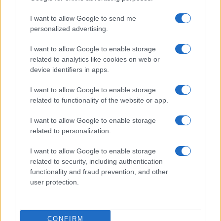
pubbliche espresse da più parti.
Stefano
Bonaccini
tra qualche giorno darà il via a una
I want to allow Google to send me
personalized advertising.
convention
per una “area politico culturale”
all’interno del Pd. Tradotto dal politichese: una
I want to allow Google to enable storage
nuova corrente. Magari per provare a dare la
related to analytics like cookies on web or
spallata finale a un segretario già in bilico.
device identifiers in apps.
I want to allow Google to enable storage
Franco Lodige, 20 giugno 2023
related to functionality of the website or app.
I want to allow Google to enable storage
#ELLY SCHLEIN
related to personalization.
I want to allow Google to enable storage
16
related to security, including authentication
functionality and fraud prevention, and other
Leggi i commenti
user protection.
SEDUTE SATIRICHE
CONFIRM