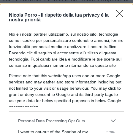
Beppe Grillo sul palco con invettive su brigate e
passamontagna. Risultato: i vari Bonaccini, Beppe
Nicola Porro -
Il rispetto della tua privacy è la
nostra priorità
Sala, i riformisti e pure il cauto Lorenzo Guerini si
sono lamentati di vedere un Pd a rimorchio del
Noi e i nostri partner utilizziamo, sul nostro sito, tecnologie
grillismo. Pina Picerno l’ha definito senza mezzi
come i cookie per personalizzare contenuti e annunci, fornire
giri di parole “un errore”. Sala ha chiesto di
funzionalità per social media e analizzare il nostro traffico.
Facendo clic di seguito si acconsente all'utilizzo di questa
spiegare bene quale sia “l’opinione del Pd” su
tecnologia. Puoi cambiare idea e modificare le tue scelte sul
alcuni temi. Elly ci ha provato ieri in direzione,
consenso in qualsiasi momento ritornando su questo sito
parlando per quasi un’ora senza dire
Please note that this website/app uses one or more Google
sostanzialmente nulla se non che darà il via a
services and may gather and store information including but
un’estate militante. Che pare più il titolo per una
not limited to your visit or usage behaviour. You may click to
hit di Annalisa che un programma politico.
grant or deny consent to Google and its third-party tags to
use your data for below specified purposes in below Google
consent section.
Per approfondire
Personal Data Processing Opt Outs
“Estate militante”: l’ultimo nonsense di Elly
I want to opt-out of the Sharing of my