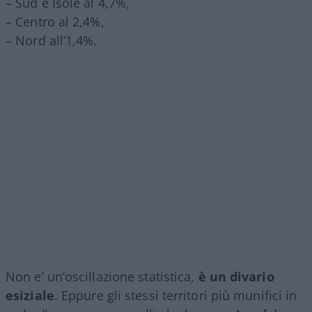
– Sud e Isole al 4,7%,
– Centro al 2,4%,
– Nord all’1,4%.
Non e’ un’oscillazione statistica,
è un divario
esiziale
. Eppure gli stessi territori più munifici in