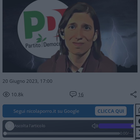
20 Giugno 2023, 17:00
10.8k
16
Segui nicolaporro.it su Google
CLICCA QUI
Ascolta l'articolo
0:00
/
--:--