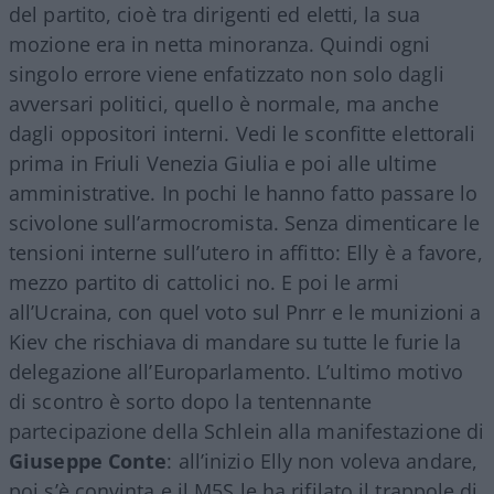
del partito, cioè tra dirigenti ed eletti, la sua
mozione era in netta minoranza. Quindi ogni
singolo errore viene enfatizzato non solo dagli
avversari politici, quello è normale, ma anche
dagli oppositori interni. Vedi le sconfitte elettorali
prima in Friuli Venezia Giulia e poi alle ultime
amministrative. In pochi le hanno fatto passare lo
scivolone sull’armocromista. Senza dimenticare le
tensioni interne sull’utero in affitto: Elly è a favore,
mezzo partito di cattolici no. E poi le armi
all’Ucraina, con quel voto sul Pnrr e le munizioni a
Kiev che rischiava di mandare su tutte le furie la
delegazione all’Europarlamento. L’ultimo motivo
di scontro è sorto dopo la tentennante
partecipazione della Schlein alla manifestazione di
Giuseppe Conte
: all’inizio Elly non voleva andare,
poi s’è convinta e il M5S le ha rifilato il trappole di