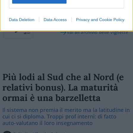
Vignetta del 07/08/2026
Data Deletion
Data Access
Privacy and Cookie Policy
Vai all'archivio delle vignette
Più lodi al Sud che al Nord (e
relativi bonus). La maturità
ormai è una barzelletta
Il sistema non premia il merito ma la latitudine in
cui ci si diploma. Troppi prof interni: di fatto
auto-valutano il loro insegnamento