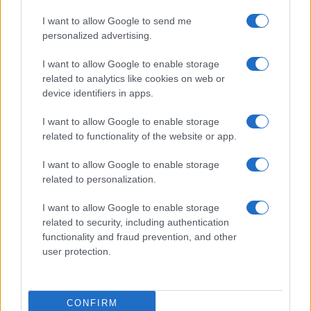
I want to allow Google to send me
personalized advertising.
Vai all'archivio delle vignette
I want to allow Google to enable storage
related to analytics like cookies on web or
device identifiers in apps.
I want to allow Google to enable storage
related to functionality of the website or app.
Il campeggio dei comunisti:
I want to allow Google to enable storage
tutti in vacanza, ma sempre
related to personalization.
con falce e martello
I want to allow Google to enable storage
related to security, including authentication
Canne, pastasciutta antifà e indottrinamento: la
functionality and fraud prevention, and other
rivoluzione dei giovani viziati che giocano al
user protection.
comunismo con i soldi degli altri
di
Max Del Papa
2.3k
6
CONFIRM
9 Agosto 2026, 8:52