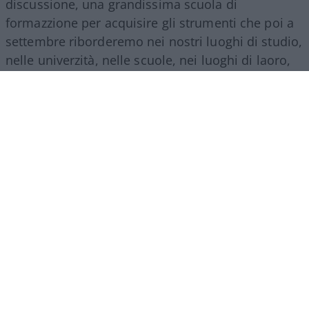
discussione, una grandissima scuola di
formazzione per acquisire gli strumenti che poi a
settembre riborderemo nei nostri luoghi di studio,
nelle univerzità, nelle scuole, nei luoghi di laoro,
più conzapevoli e piùfforti, per poter portare
auandi la nostra attividà e saper organizzuare la
ggioventù
più coscccientecombattiva”.
In che senso,
compagna ciancicona
, ricordate,
quella che al padre fascio j’aveva già sputato
addosso? Niente, non cambiano, non possono
cambiare, si riproducono identici come le muffe,
le amebe, i microrganismi. I parassiti insomma.
Luoghi di studio, lì in mezzo, ho paura pochi. Di
indottrinamento anzi parecchi, ma tanto in quel
porcile ci va solo chi è già fanatizzato, uno
normale non si sogna neanche col martello alla