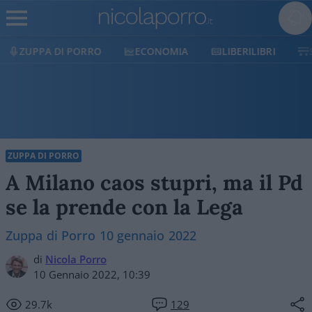
ECONOMIA
LIBERILIBRI
SHOP
SOSTIENICI
ZUPPA DI PORRO
A Milano caos stupri, ma il Pd
se la prende con la Lega
Zuppa di Porro 10 gennaio 2022
di
Nicola Porro
10 Gennaio 2022, 10:39
29.7k
129