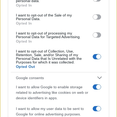
personal data.
Opted In
24:03 Boeri e Perotti smontano il trionfalismo sul
I want to opt-out of the Sale of my
Pnrr
.
Personal Data.
Opted In
I want to opt-out of processing my
Personal Data for Targeted Advertising.
25:05
Tomaso Montanari
, quello delle Foibe
sciue
Opted In
sciue
, se la prende con il direttore degli Uffizi.
I want to opt-out of Collection, Use,
Mentre Ezio Mauro parte con la
marcia su Roma
.
Retention, Sale, and/or Sharing of my
Personal Data that Is Unrelated with the
Purposes for which it was collected.
Opted Out
129
Google consents
Leggi i commenti
I want to allow Google to enable storage
related to advertising like cookies on web or
device identifiers in apps.
SEDUTE SATIRICHE
I want to allow my user data to be sent to
Vignetta del 07/08/2026
Google for online advertising purposes.