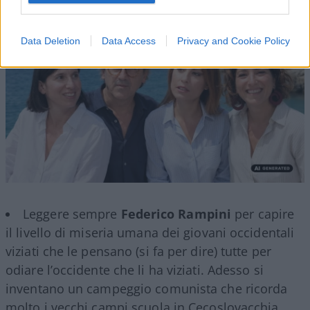
Data Deletion
Data Access
Privacy and Cookie Policy
Leggere sempre
Federico Rampini
per capire
il livello di miseria umana dei giovani occidentali
viziati che le pensano (si fa per dire) tutte per
odiare l’occidente che li ha viziati. Adesso si
inventano un campeggio comunista che ricorda
molto i vecchi campi scuola in Cecoslovacchia