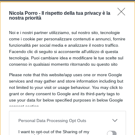
13:50
Obbligo vaccinale
, Landini ci spiega che
Nicola Porro -
Il rispetto della tua privacy è la
deve essere per tutti…
nostra priorità
Noi e i nostri partner utilizziamo, sul nostro sito, tecnologie
come i cookie per personalizzare contenuti e annunci, fornire
16:30
Caso Kazakistan
,
Repubblica
c’è.
funzionalità per social media e analizzare il nostro traffico.
Facendo clic di seguito si acconsente all'utilizzo di questa
tecnologia. Puoi cambiare idea e modificare le tue scelte sul
18:19
Quirinale
, Draghi verso la rinuncia per
consenso in qualsiasi momento ritornando su questo sito
Minzolini. Intanto la
Gabbanelli
fa capire che
Please note that this website/app uses one or more Google
Berlusconi
non può andare al Colle. Non
services and may gather and store information including but
avevamo dubbi!
not limited to your visit or usage behaviour. You may click to
grant or deny consent to Google and its third-party tags to
use your data for below specified purposes in below Google
20:55
Violenze Capodanno Milano
, ora il
consent section.
problema sono i leoni da tastiera. Giordano se la
prende giustamente con
Beppe Sala
, che ha pure
Personal Data Processing Opt Outs
un assessore alla sicurezza.
I want to opt-out of the Sharing of my