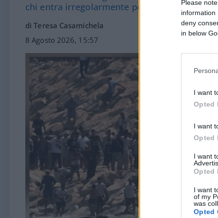
Please note
chi entra irregolarmente porta violenza
information 
deny consent
di Teresa Casamichela
in below Go
8 Agosto 2026, 15:57
Persona
I want t
Opted 
I want t
Opted 
I want 
Advertis
Opted 
I want t
of my P
was col
Opted 