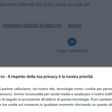
l Giornale
difende De Scalzi dalle accuse del
#NOMINE AZIENDE PUBBLICHE
#VIRUS
98
Leggi i commenti
rro -
Il rispetto della tua privacy è la nostra priorità
Ceuta e l’emigrazione
ri partner utilizziamo, sul nostro sito, tecnologie come i cookie per pers
annunci, fornire funzionalità per social media e analizzare il nostro traff
 di seguito si acconsente all'utilizzo di questa tecnologia. Puoi cambiar
e tue scelte sul consenso in qualsiasi momento ritornando su questo si
 ne ha titolo, ma di riconoscere che una parte di