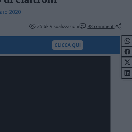
aio 2020
25.6k
Visualizzazioni
98
commenti
CLICCA QUI