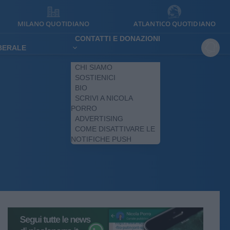
MILANO QUOTIDIANO
ATLANTICO QUOTIDIANO
CONTATTI E DONAZIONI
IBERALE
CHI SIAMO
SOSTIENICI
BIO
SCRIVI A NICOLA
PORRO
ADVERTISING
COME DISATTIVARE LE
NOTIFICHE PUSH