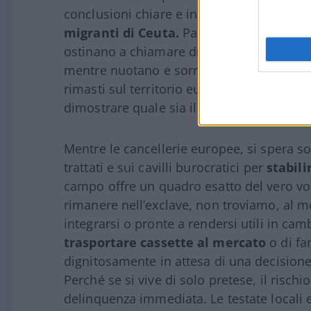
conclusioni chiare e inequivocabili su qua
migranti di Ceuta.
Parliamo di questi “er
ostinano a chiamare disperati, che qualc
mentre nuotano e sorridono forti di nuove
rimasti sul territorio europeo, alcuni di
dimostrare quale sia il vero progetto di “i
Mentre le cancellerie europee, si spera so
trattati e sui cavilli burocratici per
stabili
campo offre un quadro esatto del vero volt
rimanere nell’exclave, non troviamo, al m
integrarsi o pronte a rendersi utili in ca
trasportare cassette al mercato
o di fa
dignitosamente in attesa di una decisione
Perché se si vive di solo pretese, il risch
delinquenza immediata. Le testate locali e 