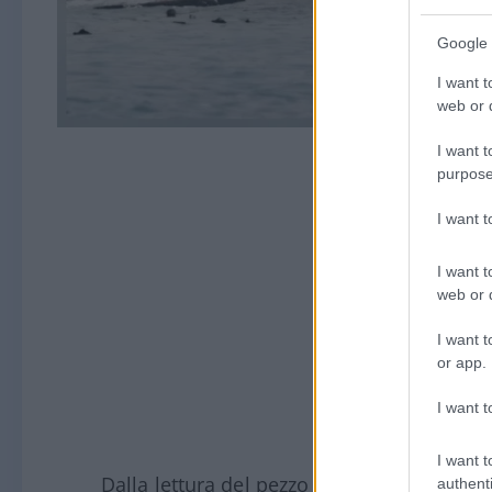
Google 
I want t
web or d
I want t
purpose
I want 
I want t
web or d
I want t
or app.
I want t
I want t
Dalla lettura del pezzo
pubblicato su ques
authenti