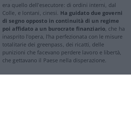
era quello dell’esecutore: di ordini interni, dal
Colle, e lontani, cinesi.
Ha guidato due governi
di segno opposto in continuità di un regime
poi affidato a un burocrate finanziario
, che ha
inasprito l’opera, l’ha perfezionata con le misure
totalitarie dei greenpass, dei ricatti, delle
punizioni che facevano perdere lavoro e libertà,
che gettavano il Paese nella disperazione.
Ma tutto questo, il parvenu Conte non può
ammetterlo e non solo per banali questioni di
sopravvivenza personale, è proprio che nella sua
formazione leguleia gli manca il senso dello Stato,
della democrazia: a tratti il suo soliloquio, svolto
leggendo un testo da chissà chi elaborato,
ricordava certi deliri mussoliniani: “Abbiamo