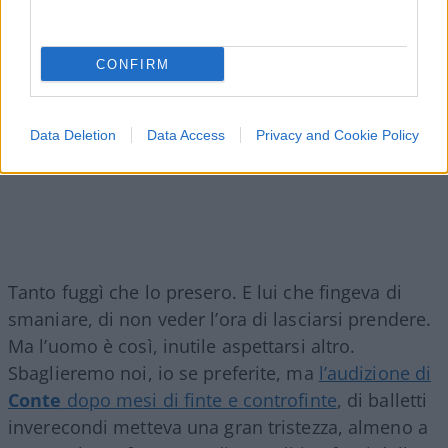
CONFIRM
Data Deletion
Data Access
Privacy and Cookie Policy
Tanto fuggì che lo presero. E lui che fingeva di
smaniare, di non veder l’ora di lasciarsi prendere.
Ma l’uomo è così, inutile aspettarsi altro.
Sbaglieremo noi, io se preferite, ma
l’audizione di
Conte
dopo mesi di finte e controfinte
, di balletti
inverecondi metteva una gran tristezza, almeno a