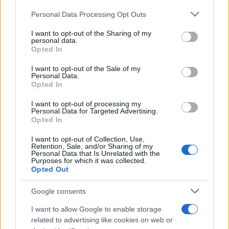
245
Personal Data Processing Opt Outs
Leggi i commenti
I want to opt-out of the Sharing of my
personal data.
Opted In
SEDUTE SATIRICHE
I want to opt-out of the Sale of my
Vignetta del 07/08/2026
Personal Data.
Opted In
I want to opt-out of processing my
Personal Data for Targeted Advertising.
Opted In
Vai all'archivio delle vignette
I want to opt-out of Collection, Use,
Retention, Sale, and/or Sharing of my
Personal Data that Is Unrelated with the
Purposes for which it was collected.
Opted Out
Google consents
L’inquietante tesi sul “patto”
I want to allow Google to enable storage
per le restrizioni Covid: ehi
related to advertising like cookies on web or