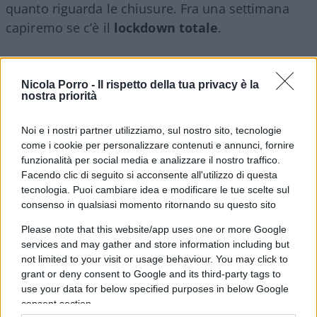
quanto riguarda le chiusure. Fra una settimana
capiremo se c’è il
lockdown totale
.
06:35 Il titolo più azzeccato sulla visita del
Papa
in
Nicola Porro -
Il rispetto della tua privacy è la
Iraq
è quello di
Avvenire
: “Rinunciare al nemico”.
nostra priorità
07:10 Grandissima
il direttore
Beatrice Venezi
Noi e i nostri partner utilizziamo, sul nostro sito, tecnologie
come i cookie per personalizzare contenuti e annunci, fornire
che rompe le scatole alla sinistra
che pensa che le
funzionalità per social media e analizzare il nostro traffico.
questioni di genere si risolvono soltanto
Facendo clic di seguito si acconsente all'utilizzo di questa
cambiando i nomi delle professioni.
tecnologia. Puoi cambiare idea e modificare le tue scelte sul
consenso in qualsiasi momento ritornando su questo sito
Please note that this website/app uses one or more Google
services and may gather and store information including but
08:50
Giorgia Meloni
sotto attacco giudiziario
,
not limited to your visit or usage behaviour. You may click to
come lo sono stati
Salvini
e
Berlusconi
.
grant or deny consent to Google and its third-party tags to
use your data for below specified purposes in below Google
consent section.