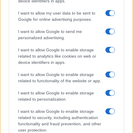
device identifiers in apps.
Conte, parla per te
I want to allow my user data to be sent to
Un passaggio del soliloquio di Giuseppi in
Google for online advertising purposes.
Commissione Covid dice tutto
I want to allow Google to send me
di
Max Del Papa
personalized advertising.
3k
8
7 Agosto 2026, 12:32
I want to allow Google to enable storage
related to analytics like cookies on web or
device identifiers in apps.
I want to allow Google to enable storage
related to functionality of the website or app.
I want to allow Google to enable storage
related to personalization.
I want to allow Google to enable storage
related to security, including authentication
functionality and fraud prevention, and other
user protection.