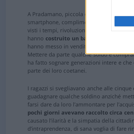
A Pradamano, piccola città alle porte di U
smartphone, complimenti sinceri ai genit
visti i tempi, rivoluzionario. Invece di p
hanno
costruito un banchetto nel cortil
hanno messo in vendita
limonata fresca
Mettere da parte qualche soldo e compra
ha fatto sognare generazioni intere e che
parte dei loro coetanei.
I ragazzi si svegliavano anche alle cinque
guadagnare qualche soldino anziché mettere
farsi dare da loro l’ammontare per l’acqu
pochi giorni avevano raccolto circa ce
causato l’ilarità e la simpatia della citta
d’intraprendenza, di sana voglia di fare