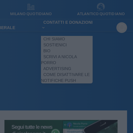
MILANO QUOTIDIANO
ATLANTICO QUOTIDIANO
CONTATTI E DONAZIONI
IBERALE
CHI SIAMO
SOSTIENICI
BIO
SCRIVI A NICOLA
PORRO
ADVERTISING
COME DISATTIVARE LE
NOTIFICHE PUSH