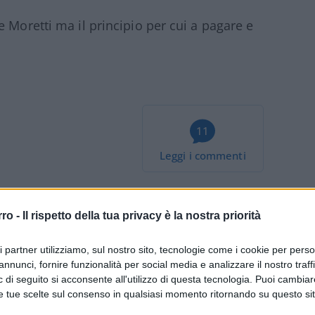
 Moretti ma il principio per cui a pagare e
11
Leggi i commenti
rro -
Il rispetto della tua privacy è la nostra priorità
ri partner utilizziamo, sul nostro sito, tecnologie come i cookie per pers
re ragazzini vendono
annunci, fornire funzionalità per social media e analizzare il nostro traff
 di seguito si acconsente all'utilizzo di questa tecnologia. Puoi cambiar
l Ciao e vengono
e tue scelte sul consenso in qualsiasi momento ritornando su questo si