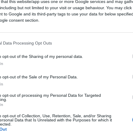
 that this website/app uses one or more Google services and may gath
including but not limited to your visit or usage behaviour. You may click 
a un solerte cittadino li segnala alla polizia.
 to Google and its third-party tags to use your data for below specifi
ogle consent section.
crazia
2.6k
Visualizzazioni
10
commenti
l Data Processing Opt Outs
o opt-out of the Sharing of my personal data.
In
o opt-out of the Sale of my Personal Data.
In
to opt-out of processing my Personal Data for Targeted
ing.
In
o opt-out of Collection, Use, Retention, Sale, and/or Sharing
ersonal Data that Is Unrelated with the Purposes for which it
lected.
Out