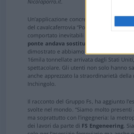
Nicolaporro.it
.
Un’applicazione concreta di questa strate
del cavalcaferrovia “Ponte al Pino” di Fi
comportato inevitabili interruzioni alla 
ponte andava sostituito per la sicurezza
dimostrato e abbiamo raccontato anche 
16mila tonnellate arrivata dagli Stati Unit
spettacolare. Gli utenti non solo hanno
anche apprezzato la straordinarietà della
Inchingolo.
Il racconto del Gruppo Fs, ha aggiunto l’esp
svolte nel mondo. “Siamo molto presenti al
ma soprattutto con l’ingegneria: la metrop
dei lavori da parte di
FS Engeneering
. Si
solo per l’esercizio ferroviario ma anche p