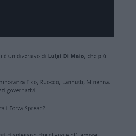
 è un diversivo di
Luigi Di Maio
, che più
a minoranza Fico, Ruocco, Lannutti, Minenna.
zzi governativi.
ra i Forza Spread?
ggi ci spiegano che ci vuole più amore.