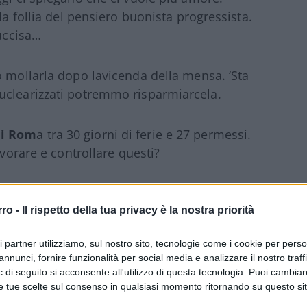
la follia del pensiero buonista progressista.
 uccisa…
 mollarla dopo lavicenda della mensa. ‘Sta
uclearizzati potremmo risparmiarcela.
di Rom
a tra 30 giorni di ferie e 27 permessi.
avorare e controllare questi?
rro -
Il rispetto della tua privacy è la nostra priorità
ri partner utilizziamo, sul nostro sito, tecnologie come i cookie per pers
ROBERTO FICO
#STUPRO
annunci, fornire funzionalità per social media e analizzare il nostro traff
 di seguito si acconsente all'utilizzo di questa tecnologia. Puoi cambiar
e tue scelte sul consenso in qualsiasi momento ritornando su questo si