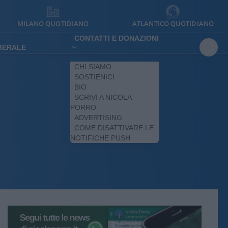
MILANO QUOTIDIANO
ATLANTICO QUOTIDIANO
CONTATTI E DONAZIONI
IBERALE
CHI SIAMO
SOSTIENICI
BIO
SCRIVI A NICOLA
PORRO
ADVERTISING
COME DISATTIVARE LE
NOTIFICHE PUSH