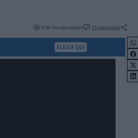
9.9k
Visualizzazioni
13
commenti
CLICCA QUI