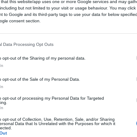
 that this website/app uses one or more Google services and may gath
13
including but not limited to your visit or usage behaviour. You may click 
Leggi i commenti
 to Google and its third-party tags to use your data for below specifi
ogle consent section.
l Data Processing Opt Outs
a Firenze? Così abbiamo
o opt-out of the Sharing of my personal data.
In
ssari”
o opt-out of the Sale of my Personal Data.
 Communication & Sustainability Officer del
In
porro.it: "La comunicazione digitale ha
to opt-out of processing my Personal Data for Targeted
ing.
In
22.4k
Visualizzazioni
o opt-out of Collection, Use, Retention, Sale, and/or Sharing
ersonal Data that Is Unrelated with the Purposes for which it
lected.
Out