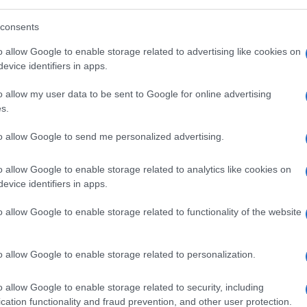
consents
o allow Google to enable storage related to advertising like cookies on
evice identifiers in apps.
o allow my user data to be sent to Google for online advertising
s.
iato il flusso informativo”. E questo ha
to allow Google to send me personalized advertising.
golo
, Chief Corporate Affairs,
l Gruppo Ferrovie dello Stato Italiane, non
o allow Google to enable storage related to analytics like cookies on
 le gestisce quotidianamente attraverso il
evice identifiers in apps.
ssere protagonisti dell’informazione, prima
o allow Google to enable storage related to functionality of the website
ambiato il paradigma della comunicazione,
me la nostra che muove ogni giorno 10mila
questo momento fa i conti anche con 1300
o allow Google to enable storage related to personalization.
farlo subito, perché i tre capisaldi sono la
o allow Google to enable storage related to security, including
abilità”, ha spiegato lo stesso Inchingolo a
cation functionality and fraud prevention, and other user protection.