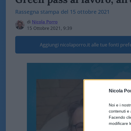
Rassegna stampa del 15 ottobre 2021
di
Nicola Porro
15 Ottobre 2021, 9:39
Aggiungi nicolaporro.it alle tue fonti pre
Nicola Po
Noi e i nost
contenuti e 
Facendo clic
modificare l