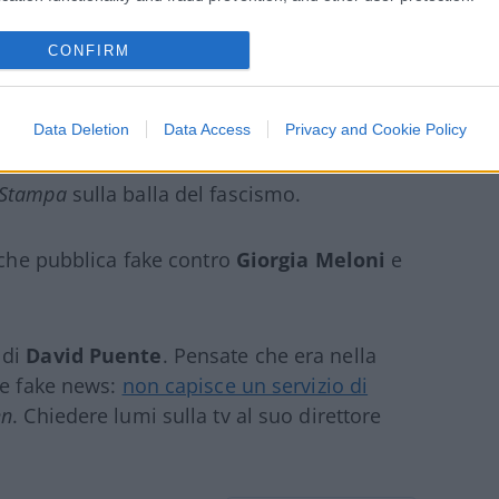
n troppo).
CONFIRM
Data Deletion
Data Access
Privacy and Cookie Policy
Stampa
sulla balla del fascismo.
che pubblica fake contro
Giorgia Meloni
e
 di
David Puente
. Pensate che era nella
le fake news:
non capisce un servizio di
en
. Chiedere lumi sulla tv al suo direttore