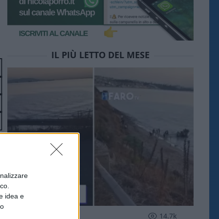
IL PIÙ LETTO DEL MESE
onalizzare
ico.
e idea e
to
ESTERI
14.7k