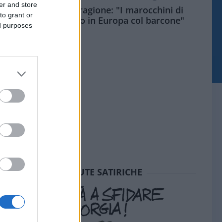
er and store
Meloni aveva ragione: "I marocchini di
to grant or
Ceuta sbarcano in Europa col barcone"
ed purposes
SEDUTE SATIRICHE