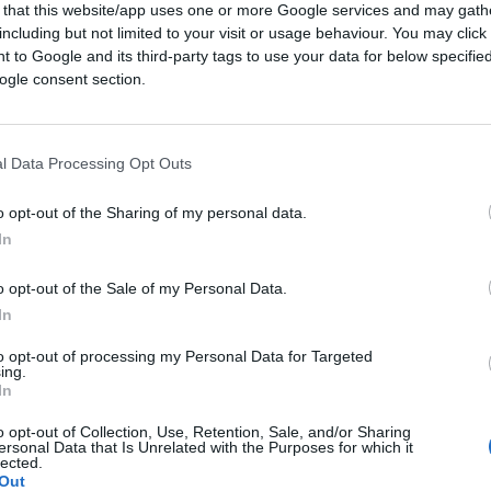
 that this website/app uses one or more Google services and may gath
including but not limited to your visit or usage behaviour. You may click 
 to Google and its third-party tags to use your data for below specifi
ogle consent section.
l Data Processing Opt Outs
o opt-out of the Sharing of my personal data.
In
i vedrà se c’è casino.
Draghi
tira dritto. Per
uardia: ma questi hanno bevuto.
o opt-out of the Sale of my Personal Data.
In
che senza green pass sarà libero solo il
to opt-out of processing my Personal Data for Targeted
cazione, qui nessuna guerra civile.
ing.
In
o opt-out of Collection, Use, Retention, Sale, and/or Sharing
ni
, perché paga l’affitto di due case popolari
ersonal Data that Is Unrelated with the Purposes for which it
lected.
Out