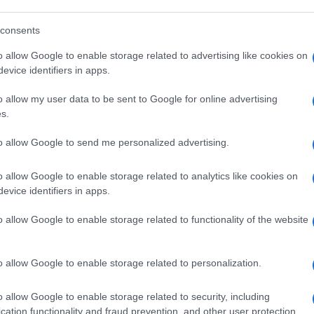
consents
o allow Google to enable storage related to advertising like cookies on
evice identifiers in apps.
 perché litigano per la successione a
o allow my user data to be sent to Google for online advertising
iuto
diventato presidente della Calabria.
s.
to allow Google to send me personalized advertising.
ta a
Marcello Dell’Utri
e continua con
le
o allow Google to enable storage related to analytics like cookies on
evice identifiers in apps.
o allow Google to enable storage related to functionality of the website
issimo sul
Foglio
.
o allow Google to enable storage related to personalization.
vegia a sfrecciare era un convertito
o allow Google to enable storage related to security, including
cation functionality and fraud prevention, and other user protection.