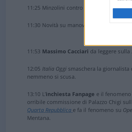
11:25 Minzolini contro Lamorgese (ma no
11:30 Novità su manovra e cartelle.
11:53
Massimo Cacciari
da leggere sulla
12:05
Italia Oggi
smaschera la giornalista 
nemmeno si scusa.
13:10 L’
inchiesta Fanpage
e il fenomeno
orribile commissione di Palazzo Chigi sul
Quarta Repubblica
e fa il fenomeno su
Op
Mentana.