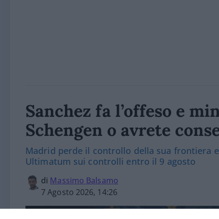
Sanchez fa l’offeso e min
Schengen o avrete cons
Madrid perde il controllo della sua frontiera 
Ultimatum sui controlli entro il 9 agosto
di
Massimo Balsamo
7 Agosto 2026, 14:26