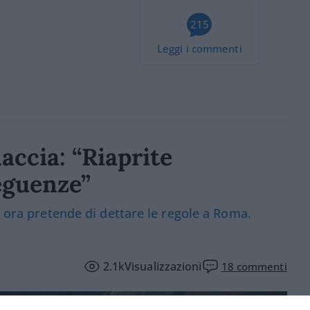
215
Leggi i commenti
accia: “Riaprite
eguenze”
e ora pretende di dettare le regole a Roma.
2.1k
Visualizzazioni
18
commenti