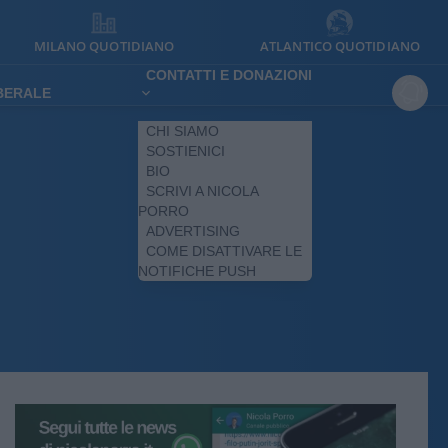
MILANO QUOTIDIANO
ATLANTICO QUOTIDIANO
CONTATTI E DONAZIONI
IBERALE
CHI SIAMO
SOSTIENICI
BIO
SCRIVI A NICOLA
PORRO
ADVERTISING
COME DISATTIVARE LE
NOTIFICHE PUSH