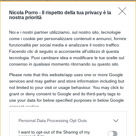
Belpietro contro Speranza e lo speranzismo.
Nicola Porro -
Il rispetto della tua privacy è la
nostra priorità
08:42 La Lega vota il Recovery in Europa (!).
Noi e i nostri partner utilizziamo, sul nostro sito, tecnologie
come i cookie per personalizzare contenuti e annunci, fornire
funzionalità per social media e analizzare il nostro traffico.
09:15
L’ennesima giravolta di Ferrara
, quello
Facendo clic di seguito si acconsente all'utilizzo di questa
che qualche tempo fa esaltava Conte e la sua
tecnologia. Puoi cambiare idea e modificare le tue scelte sul
miglior classe dirigente.
consenso in qualsiasi momento ritornando su questo sito
Please note that this website/app uses one or more Google
11:10 Parola ai commensali.
services and may gather and store information including but
not limited to your visit or usage behaviour. You may click to
grant or deny consent to Google and its third-party tags to
12:45
Vaccino Sputnik
, ora vanno bene. Intanto,
use your data for below specified purposes in below Google
Zaia se li vuole comprare da sé.
consent section.
Personal Data Processing Opt Outs
14:30 Si riapre o no? Le previsioni del Messaggero.
I want to opt-out of the Sharing of my