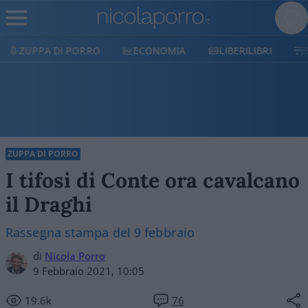
ECONOMIA
LIBERILIBRI
SHOP
SOSTIENICI
ZUPPA DI PORRO
I tifosi di Conte ora cavalcano
il Draghi
Rassegna stampa del 9 febbraio
di
Nicola Porro
9 Febbraio 2021, 10:05
19.6k
76