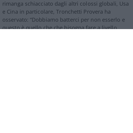
rimanga schiacciato dagli altri colossi globali, Usa
e Cina in particolare, Tronchetti Provera ha
osservato: “Dobbiamo batterci per non esserlo e
questo è quello che che bisogna fare a livello
italiano e a livello europeo.
Senza l’Europa non si
può competere con i colossi mondiali
, quindi
dobbiamo spingere l’Europa ad aiutarci a
crescere”.
Marco Leardi, 6 agosto 2026
Crans-Montana, schiaffo
all’Italia: “Non può costituirsi
parte civile nel processo”