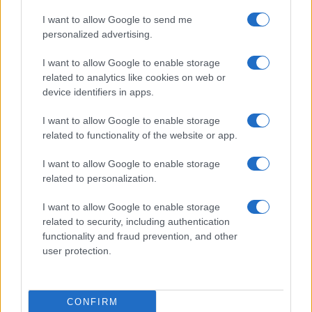
I want to allow Google to send me
personalized advertising.
Vai all'archivio delle vignette
I want to allow Google to enable storage
related to analytics like cookies on web or
device identifiers in apps.
I want to allow Google to enable storage
related to functionality of the website or app.
Trionchetti Povera: “Meno
I want to allow Google to enable storage
related to personalization.
burocrazia e vincoli per far
I want to allow Google to enable storage
correre il Paese”
related to security, including authentication
functionality and fraud prevention, and other
Marco Tronchetti Provera, Presidente Esecutivo
user protection.
del gruppo Pirelli, guarda al futuro con
pragmatismo
di
Marco Leardi
CONFIRM