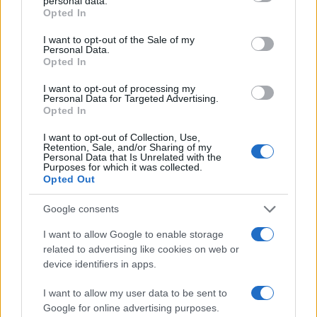
personal data.
Opted In
15:00
Giornata del Ricordo
. Ad eccezione di un
I want to opt-out of the Sale of my
Personal Data.
ottimo Veneziani, nessuno ricorda le foibe.
Opted In
I want to opt-out of processing my
15:37 Musk fa volare i bitcoin: le sue auto si
Personal Data for Targeted Advertising.
Opted In
potranno acquistare anche con la moneta virtuale.
I want to opt-out of Collection, Use,
Retention, Sale, and/or Sharing of my
Personal Data that Is Unrelated with the
Purposes for which it was collected.
Opted Out
Google consents
76
I want to allow Google to enable storage
Leggi i commenti
related to advertising like cookies on web or
device identifiers in apps.
SEDUTE SATIRICHE
I want to allow my user data to be sent to
Vignetta del 04/08/2026
Google for online advertising purposes.