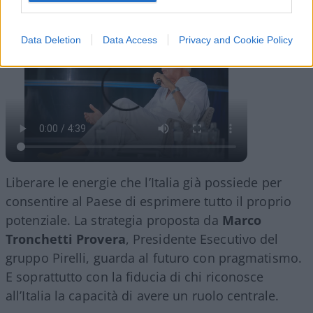
24.4k
1
6 Agosto 2026, 18:30
Data Deletion
Data Access
Privacy and Cookie Policy
Liberare le energie che l’Italia già possiede per
consentire al Paese di esprimere tutto il proprio
potenziale. La strategia proposta da
Marco
Tronchetti Provera
, Presidente Esecutivo del
gruppo Pirelli, guarda al futuro con pragmatismo.
E soprattutto con la fiducia di chi riconosce
all’Italia la capacità di avere un ruolo centrale.