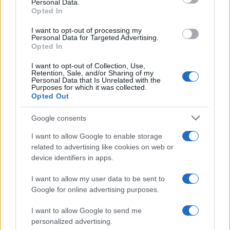
Personal Data.
giorno delle Foibe dice che occorre considerare il
Opted In
contesto
. Già sentita sta stupidaggine. Ma
I want to opt-out of processing my
attenzione qui non voglio insulti: la zuppa è fatta
Personal Data for Targeted Advertising.
da signori, non da haters.
Opted In
I want to opt-out of Collection, Use,
Retention, Sale, and/or Sharing of my
Personal Data that Is Unrelated with the
Purposes for which it was collected.
74
Opted Out
Leggi i commenti
Google consents
I want to allow Google to enable storage
SEDUTE SATIRICHE
related to advertising like cookies on web or
Vignetta del 07/08/2026
device identifiers in apps.
I want to allow my user data to be sent to
Google for online advertising purposes.
Vai all'archivio delle vignette
I want to allow Google to send me
personalized advertising.