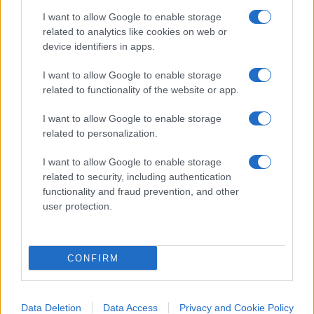
I want to allow Google to enable storage
related to analytics like cookies on web or
device identifiers in apps.
Quel concerto di Guccini con
I want to allow Google to enable storage
related to functionality of the website or app.
Lotta Continua. Era troppo e
me ne andai
I want to allow Google to enable storage
related to personalization.
Mi chiedevo cosa ci trovassero in quella sua voce
I want to allow Google to enable storage
da birraio comunista. Impastata, priva di
related to security, including authentication
espressione, monotona
functionality and fraud prevention, and other
user protection.
di
Rino Cammilleri
1.7k
0
7 Agosto 2026, 11:30
CONFIRM
Data Deletion
Data Access
Privacy and Cookie Policy