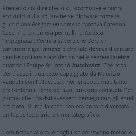
Premetto col dire che io di locomotive e nonni
ecologici nulla so, anche se hippyate come la
gucciniana
Per fare un uomo
la cantava Caterina
Caselli, che non era per nulla un’artista
“impegnata”. Venni a sapere che c’era un
cantautore già famoso o che tale doveva diventare
perché così era stato deciso nelle segrete latebre
quando l’Equipe 84 intonò
Auschwitz.
Che cosa
c’entrasse il quartetto capeggiato da Maurizio
Vandelli con l’Olocausto non si seppe mai, tanto
era lontano il tema dai suoi orizzonti consueti. Per
giunta, che i nazisti avessero perseguitato gli ebrei
era noto, sì, ma la cosa non era ancora diventata
un topos letterario e cinematografico.
Cominciava allora, e dagli Usa arrivavano melodie