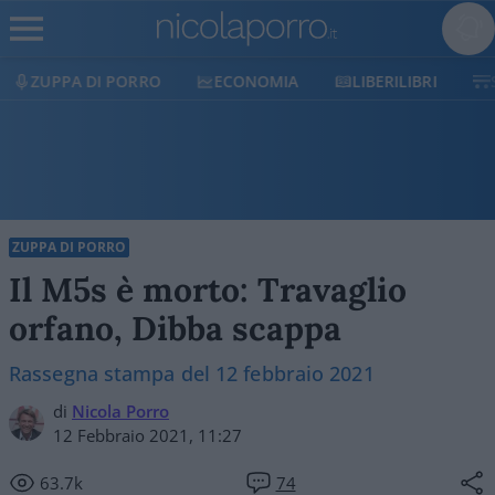
ECONOMIA
LIBERILIBRI
SHOP
SOSTIENICI
ZUPPA DI PORRO
Il M5s è morto: Travaglio
orfano, Dibba scappa
Rassegna stampa del 12 febbraio 2021
di
Nicola Porro
12 Febbraio 2021, 11:27
63.7k
74