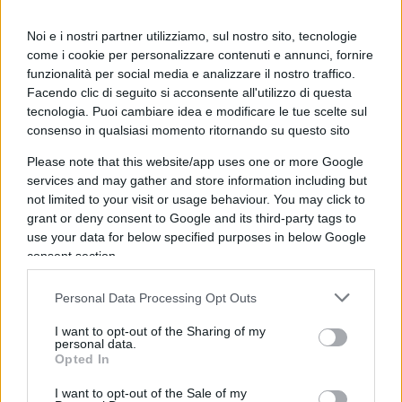
sul figlio.
Noi e i nostri partner utilizziamo, sul nostro sito, tecnologie
09:15 Ripresa economica, secondo il
Sole 24 Ore
come i cookie per personalizzare contenuti e annunci, fornire
funzionalità per social media e analizzare il nostro traffico.
siamo ultimi in Europa.
Facendo clic di seguito si acconsente all'utilizzo di questa
tecnologia. Puoi cambiare idea e modificare le tue scelte sul
consenso in qualsiasi momento ritornando su questo sito
10:00 Ancora chiacchiere sul
ministero sulla
Please note that this website/app uses one or more Google
services and may gather and store information including but
transizione ecologica
…
not limited to your visit or usage behaviour. You may click to
grant or deny consent to Google and its third-party tags to
11:28 Consiglio dei ministri straordinario per
use your data for below specified purposes in below Google
consent section.
bloccare spostamenti tra le regioni. Da leggere
l’intervista di
Letizia Moratti
alla
Stampa
sul
Personal Data Processing Opt Outs
piano Arcuri
che non funziona.
I want to opt-out of the Sharing of my
personal data.
Opted In
13:00
Eric Gobetti lo stampista perfetto
,
piagnucola per gli insulti ricevuti
perché nel
I want to opt-out of the Sale of my