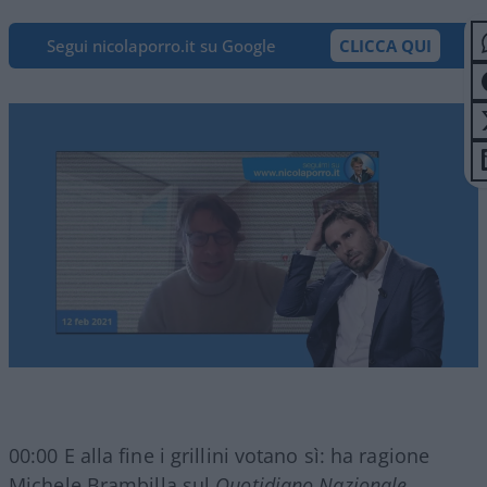
Segui nicolaporro.it su Google
CLICCA QUI
00:00 E alla fine i grillini votano sì: ha ragione
Michele Brambilla sul
Quotidiano Nazionale
,