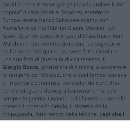
corali come
Let my people go
(“lascia andare il mio
popolo” diceva Mosè al faraone), mentre in
Europa teneva banco Salvatore Adamo con
Inch’Allah
e da noi l’eterno Gianni Morandi con
Israel
. Quando scoppiò il caso dell’austriaco Kurt
Waldheim, che dovette dimettersi da segretario
dell’Onu perché qualcuno aveva fatto circolare
una sua foto di guerra in divisa tedesca, fu
Giorgio
Bocca
, giornalista di sinistra, a sospettare
lo zampino del Mossad, che a quel tempo cercava
di importare ebrei russi contrattando con l’Urss
per rimpinguare demograficamente un Israele
sempre in guerra. Quando poi i famosi Colonnelli
presero il potere in Grecia, il sistema della
propaganda, fatto tesoro della lezione, c
apì che i
cantanti popolari erano una risorsa
, e fu così
che i nostri vari Al Bano e Iva Zanicchi si misero