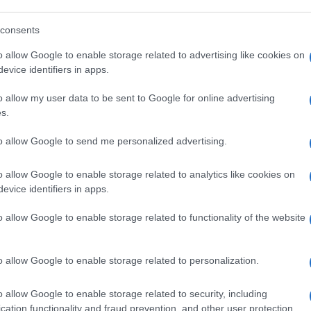
 green pass a lavoro.
consents
o allow Google to enable storage related to advertising like cookies on
a
sono, come al solito, senza senso.
evice identifiers in apps.
o allow my user data to be sent to Google for online advertising
centrodestra a Milano,
Luca Bernardo
,
s.
i nella campagna elettorale.
to allow Google to send me personalized advertising.
lica
dice che serve solo ad aumentare le
o allow Google to enable storage related to analytics like cookies on
evice identifiers in apps.
o allow Google to enable storage related to functionality of the website
candalizza a differenza dei giornali
o allow Google to enable storage related to personalization.
o allow Google to enable storage related to security, including
rdi di euro, dice il
Sole 24 Ore
.
cation functionality and fraud prevention, and other user protection.