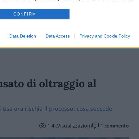
CONFIRM
178
Leggi i commenti
Data Deletion
Data Access
Privacy and Cookie Policy
usato di oltraggio al
i Usa ora rischia il processo: cosa succede
1.4k
Visualizzazioni
1
commento