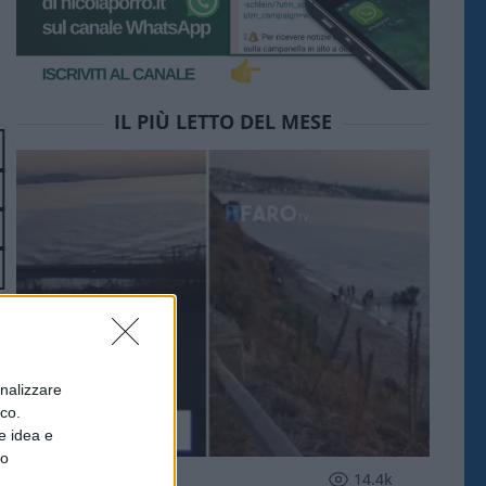
IL PIÙ LETTO DEL MESE
onalizzare
ico.
e idea e
to
ESTERI
14.4k