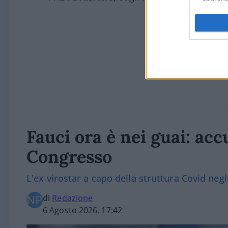
Fauci ora è nei guai: acc
Congresso
L'ex virostar a capo della struttura Covid negl
di
Redazione
6 Agosto 2026, 17:42