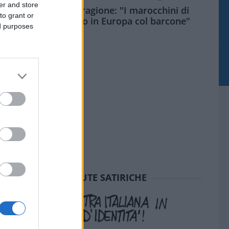
er and store
Meloni aveva ragione: "I marocchini di
to grant or
Ceuta sbarcano in Europa col barcone"
ed purposes
SEDUTE SATIRICHE