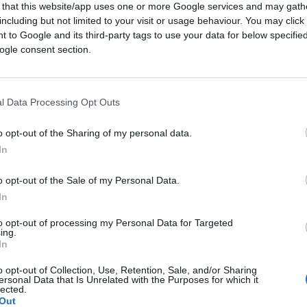
 that this website/app uses one or more Google services and may gath
including but not limited to your visit or usage behaviour. You may click 
 to Google and its third-party tags to use your data for below specifi
ogle consent section.
l Data Processing Opt Outs
o opt-out of the Sharing of my personal data.
In
la a modo suo: “Lavoro da casa, si cambia”.
’
effetto green pass sui vaccini
:
o opt-out of the Sale of my Personal Data.
ispetto alla scorsa settimana, dice il
In
to opt-out of processing my Personal Data for Targeted
ing.
In
ocolai nelle
Rsa
…
o opt-out of Collection, Use, Retention, Sale, and/or Sharing
ersonal Data that Is Unrelated with the Purposes for which it
lected.
 a la sua battaglia per renderli gratis,
Out