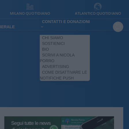
MILANO QUOTIDIANO
ATLANTICO QUOTIDIANO
CONTATTI E DONAZIONI
IBERALE
CHI SIAMO
SOSTIENICI
BIO
SCRIVI A NICOLA
PORRO
ADVERTISING
COME DISATTIVARE LE
NOTIFICHE PUSH