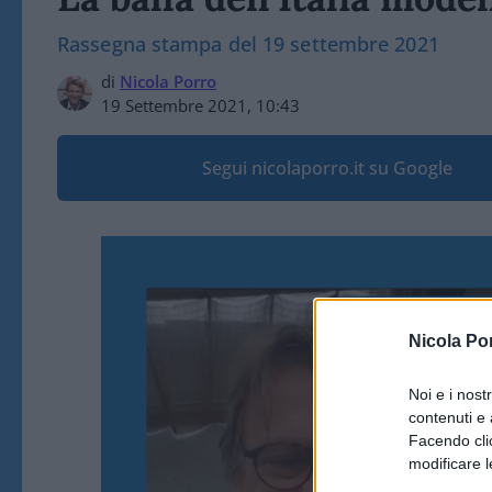
Rassegna stampa del 19 settembre 2021
di
Nicola Porro
19 Settembre 2021, 10:43
Segui nicolaporro.it su Google
Nicola Po
Noi e i nost
contenuti e 
Facendo clic
modificare l