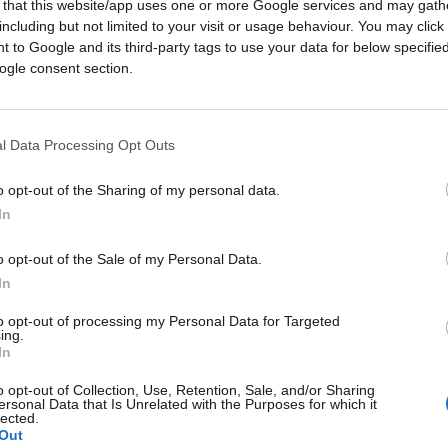
 that this website/app uses one or more Google services and may gath
including but not limited to your visit or usage behaviour. You may click 
 to Google and its third-party tags to use your data for below specifi
ogle consent section.
l Data Processing Opt Outs
GENZASANITARIA
#GIUSEPPE CONTE
o opt-out of the Sharing of my personal data.
In
213
o opt-out of the Sale of my Personal Data.
In
Leggi i commenti
to opt-out of processing my Personal Data for Targeted
ing.
In
o opt-out of Collection, Use, Retention, Sale, and/or Sharing
ersonal Data that Is Unrelated with the Purposes for which it
lected.
sa di controllare chi ha
Out