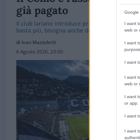
già pagato
Google 
Il club lariano introduce presenze minime e co
I want t
basta più, bisogna anche dimostrare di merit
web or d
di Ivan Mazzoletti
I want t
purpose
6 Agosto 2026, 20:00
I want 
I want t
web or d
I want t
or app.
I want t
I want t
authenti