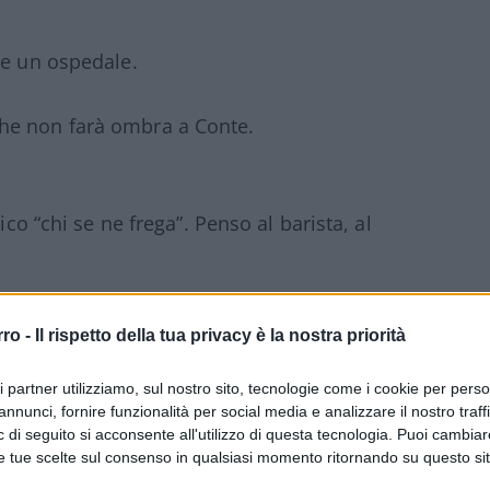
re un ospedale.
che non farà ombra a Conte.
ico “chi se ne frega”. Penso al barista, al
dotto…
rro -
Il rispetto della tua privacy è la nostra priorità
lla
Lagarde
ieri ha fatto crollare i mercati
ri partner utilizziamo, sul nostro sito, tecnologie come i cookie per pers
annunci, fornire funzionalità per social media e analizzare il nostro traff
 di seguito si acconsente all'utilizzo di questa tecnologia. Puoi cambiar
e tue scelte sul consenso in qualsiasi momento ritornando su questo si
rancia mentre
Boris Johnson
si conferma