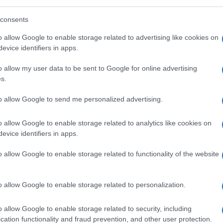
consents
ntrolli sugli abbonati: pagare il posto non
o allow Google to enable storage related to advertising like cookies on
arlo
evice identifiers in apps.
o allow my user data to be sent to Google for online advertising
1.7k
Visualizzazioni
4
commenti
s.
to allow Google to send me personalized advertising.
o allow Google to enable storage related to analytics like cookies on
evice identifiers in apps.
o allow Google to enable storage related to functionality of the website
o allow Google to enable storage related to personalization.
o allow Google to enable storage related to security, including
cation functionality and fraud prevention, and other user protection.