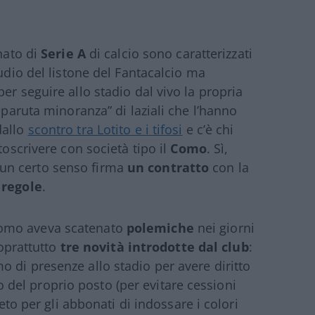
onato di
Serie A
di calcio sono caratterizzati
tudio del listone del Fantacalcio ma
er seguire allo stadio dal vivo la propria
sparuta minoranza” di laziali che l’hanno
dallo
scontro tra Lotito e i tifosi
e c’è chi
toscrivere con società tipo il
Como
. Sì,
un certo senso firma
un contratto
con la
 regole
.
Como aveva scatenato
polemiche
nei giorni
soprattutto
tre novità introdotte dal club
:
 di presenze allo stadio per avere diritto
zzo del proprio posto (per evitare cessioni
ieto per gli abbonati di indossare i colori