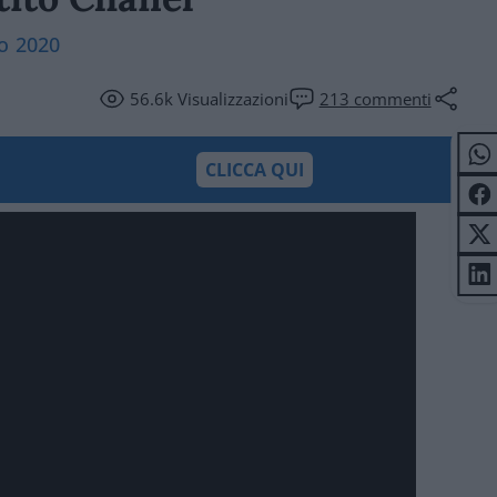
o 2020
56.6k
Visualizzazioni
213
commenti
CLICCA QUI