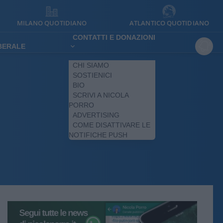
MILANO QUOTIDIANO
ATLANTICO QUOTIDIANO
CONTATTI E DONAZIONI
IBERALE
CHI SIAMO
SOSTIENICI
BIO
SCRIVI A NICOLA
PORRO
ADVERTISING
COME DISATTIVARE LE
NOTIFICHE PUSH