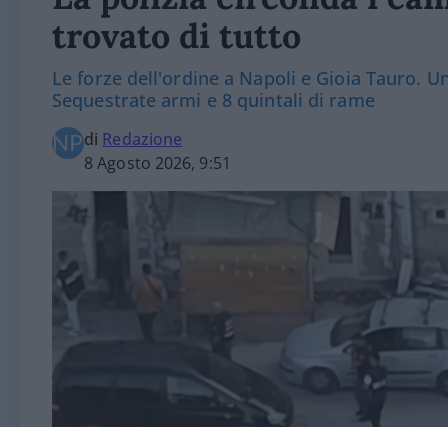
trovato di tutto
Le forze dell'ordine a Napoli e Gioia Tauro. U
Sequestrate armi e 8 quintali di rame
di
Redazione
8 Agosto 2026, 9:51