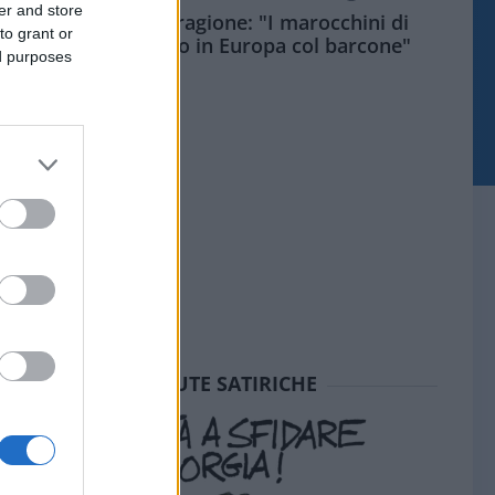
er and store
Meloni aveva ragione: "I marocchini di
to grant or
Ceuta sbarcano in Europa col barcone"
ed purposes
SEDUTE SATIRICHE