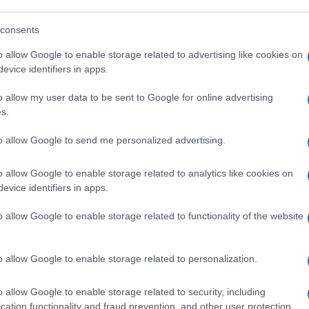
consents
o allow Google to enable storage related to advertising like cookies on
ssione a Autostrade
evice identifiers in apps.
le che ancora difende la
Raggi
, chissà
o allow my user data to be sent to Google for online advertising
s.
to allow Google to send me personalized advertising.
o allow Google to enable storage related to analytics like cookies on
, tutta colpa di leggi assurde e della
evice identifiers in apps.
o allow Google to enable storage related to functionality of the website
carotta sull’Ilva
o allow Google to enable storage related to personalization.
a “schifezza”
o allow Google to enable storage related to security, including
cation functionality and fraud prevention, and other user protection.