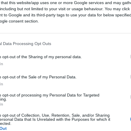
 that this website/app uses one or more Google services and may gath
including but not limited to your visit or usage behaviour. You may click 
 to Google and its third-party tags to use your data for below specifi
ogle consent section.
l Data Processing Opt Outs
ubblica ci conferma da che parte stare
o opt-out of the Sharing of my personal data.
In
nticandosi degli attacchi ricevuti da
Matteo
o opt-out of the Sale of my Personal Data.
In
to opt-out of processing my Personal Data for Targeted
e il pacchetto di nomine europee puo’
ing.
In
o opt-out of Collection, Use, Retention, Sale, and/or Sharing
ersonal Data that Is Unrelated with the Purposes for which it
lected.
Out
arrivano in Italia ma le organizzazioni