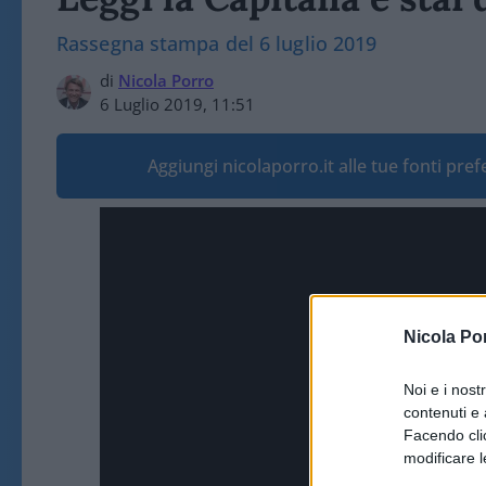
Rassegna stampa del 6 luglio 2019
di
Nicola Porro
6 Luglio 2019, 11:51
Aggiungi nicolaporro.it alle tue fonti pre
Nicola Po
Noi e i nost
contenuti e 
Facendo clic
modificare l