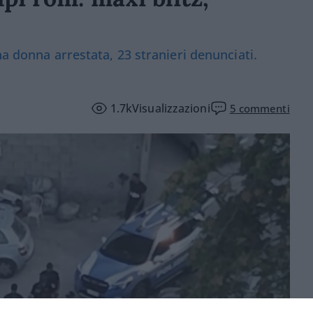
na donna arrestata, 23 stranieri denunciati.
1.7k
Visualizzazioni
5
commenti