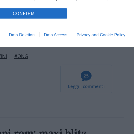
tronica
: è meno burocratica di quanto
CONFIRM
Data Deletion
Data Access
Privacy and Cookie Policy
Beppe Grillo
INI
#ONG
25
Leggi i commenti
pi rom: maxi blitz,