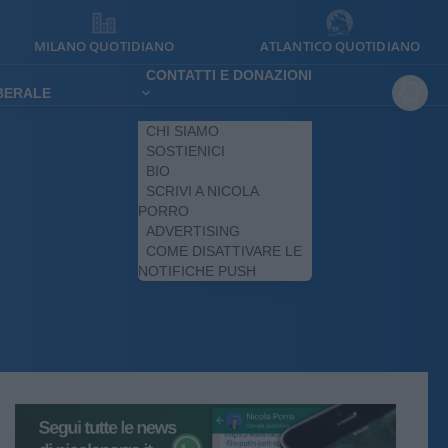
MILANO QUOTIDIANO
ATLANTICO QUOTIDIANO
CONTATTI E DONAZIONI
IBERALE
CHI SIAMO
SOSTIENICI
BIO
SCRIVI A NICOLA
PORRO
ADVERTISING
COME DISATTIVARE LE
NOTIFICHE PUSH