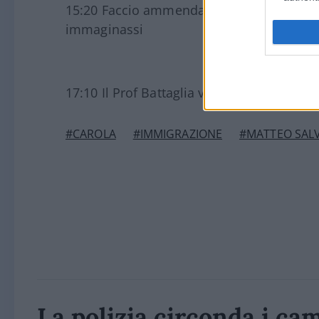
15:20 Faccio ammenda sulla
fattura elet
immaginassi
17:10 Il Prof Battaglia vince la causa con
#CAROLA
#IMMIGRAZIONE
#MATTEO SALV
La polizia circonda i cam