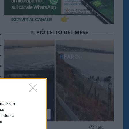
IL PIÙ LETTO DEL MESE
onalizzare
ico.
e idea e
to
ESTERI
15k