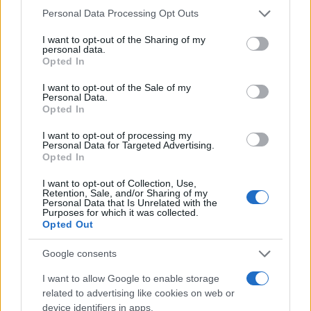
Personal Data Processing Opt Outs
I want to opt-out of the Sharing of my
personal data.
Opted In
Nessuno presidia l’omogeneità del giudizio e
I want to opt-out of the Sale of my
questo traligna in arbitrio, con l’albagia di
chi
Personal Data.
scambia l’indulgenza per generosità
Opted In
pedagogica
. Così il diploma cessa di attestare un
I want to opt-out of processing my
Personal Data for Targeted Advertising.
livello e certifica per paradosso, la latitudine in cui
Opted In
lo si è conseguito.
I want to opt-out of Collection, Use,
Retention, Sale, and/or Sharing of my
Personal Data that Is Unrelated with the
La sperequazione
Purposes for which it was collected.
Opted Out
Qui la difformità cessa di essere accademica. Il
Google consents
100 e la lode non sono orpelli estetici ma
dischiudono l’Albo Nazionale delle Eccellenze, gli
I want to allow Google to enable storage
related to advertising like cookies on web or
esoneri dalle tasse universitarie, le borse di
device identifiers in apps.