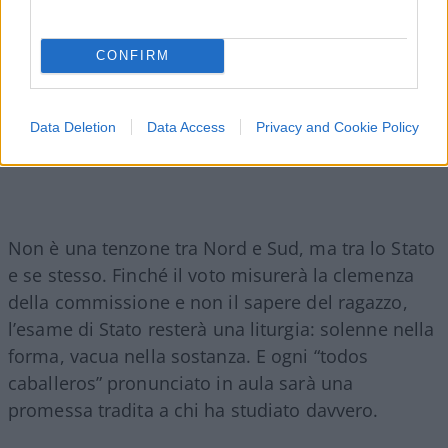
CONFIRM
Data Deletion
Data Access
Privacy and Cookie Policy
Non è una tenzone tra Nord e Sud, ma tra lo Stato
e se stesso. Finché il voto misurerà la clemenza
della commissione e non il sapere del ragazzo,
l’esame di Stato resterà una liturgia: solenne nella
forma, vacua nella sostanza. E ogni “todos
caballeros” pronunciato in aula sarà una
promessa tradita a chi ha studiato davvero.