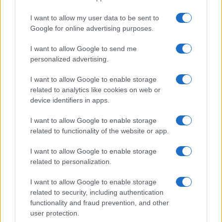
studio, la Carta del Merito da 500 euro. Chi è
valutato con severità paga due volte: perde il
I want to allow my user data to be sent to
riconoscimento e finanzia, con il proprio rigore, la
Google for online advertising purposes.
munificenza altrui.
Lo studente scrupoloso del
I want to allow Google to send me
Nord, fermato a un 98 misurato col bilancino,
personalized advertising.
resta a mani vuote
; il coetaneo gratificato da
I want to allow Google to enable storage
una commissione prodiga incassa bonus e
related to analytics like cookies on web or
precedenze. E quei benefici non piovono dal cielo:
device identifiers in apps.
attingono a fondi contingentati, per cui il
I want to allow Google to enable storage
vantaggio immeritato di uno diventa il diritto
related to functionality of the website or app.
negato di un altro. La meritocrazia, invocata come
totem, viene capovolta nel suo contrario:
premia
I want to allow Google to enable storage
related to personalization.
la larghezza del giudicante e non la
competenza del giudicato
.
I want to allow Google to enable storage
related to security, including authentication
functionality and fraud prevention, and other
user protection.