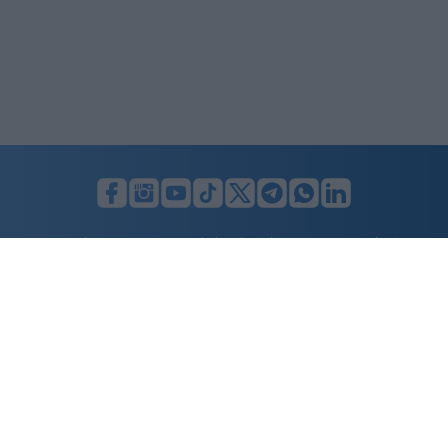
LUNIFIN S.r.l. a socio unico. Sede legale Milano, Largo F. Richini, 2/A,
20122 (MI), C.F./P.Iva en. 07174900154, REA cap. soc. euro 10.000,00
i.v.
Home
Advertising
Condizioni d’uso
Privacy Policy
Cookie policy
Cambia il consenso ai cookie
Dichiarazione di accessibilità
nicolaporro.it
è una testata registrata il 20 aprile 2021 al n. 94 del
registro della Stampa del Tribunale di Milano.