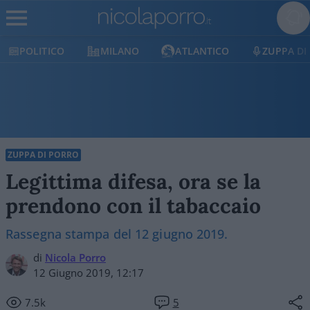
POLITICO
MILANO
ATLANTICO
ZUPPA DI
ZUPPA DI PORRO
Legittima difesa, ora se la
prendono con il tabaccaio
Rassegna stampa del 12 giugno 2019.
di
Nicola Porro
12 Giugno 2019, 12:17
7.5k
5