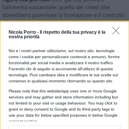
fallimento sostanziale: quello dei criteri che
dovrebbero governare la formazione e il controllo
del corpo docente. Il docente si forma, insegna e
si giudica dentro circuiti locali chiusi, senza che
Nicola Porro -
Il rispetto della tua privacy è la
nostra priorità
alcun organo terzo certifichi la comparabilità dei
metri di valutazione tra un istituto e l’altro. Una
Noi e i nostri partner utilizziamo, sul nostro sito, tecnologie
macchina che promuove se stessa nella quasi
come i cookie per personalizzare contenuti e annunci, fornire
totalità dei casi non vigila ma si assolve.
funzionalità per social media e analizzare il nostro traffico.
Facendo clic di seguito si acconsente all'utilizzo di questa
tecnologia. Puoi cambiare idea e modificare le tue scelte sul
consenso in qualsiasi momento ritornando su questo sito
Please note that this website/app uses one or more Google
services and may gather and store information including but
not limited to your visit or usage behaviour. You may click to
grant or deny consent to Google and its third-party tags to
use your data for below specified purposes in below Google
consent section.