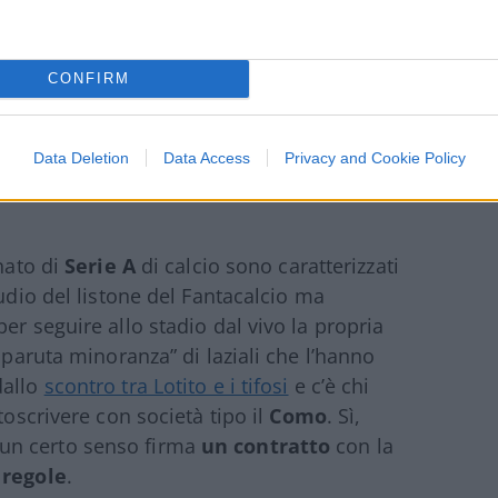
CONFIRM
Data Deletion
Data Access
Privacy and Cookie Policy
onato di
Serie A
di calcio sono caratterizzati
tudio del listone del Fantacalcio ma
er seguire allo stadio dal vivo la propria
sparuta minoranza” di laziali che l’hanno
dallo
scontro tra Lotito e i tifosi
e c’è chi
toscrivere con società tipo il
Como
. Sì,
un certo senso firma
un contratto
con la
 regole
.