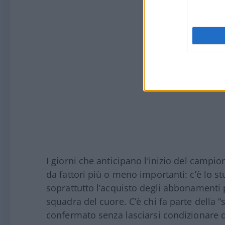
I giorni che anticipano l’inizio del campi
da fattori più o meno importanti: c’è lo s
soprattutto l’acquisto degli abbonamenti p
squadra del cuore. C’è chi fa parte della “
confermato senza lasciarsi condizionare 