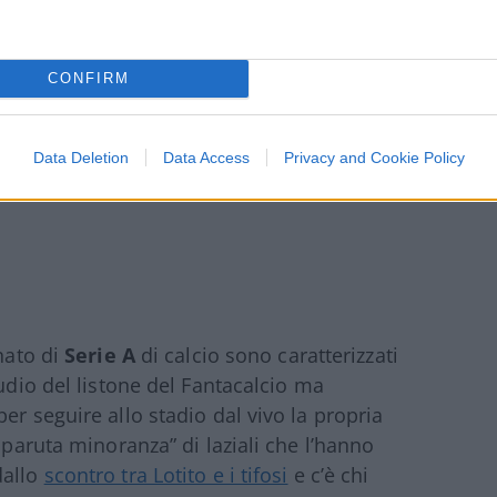
CONFIRM
Data Deletion
Data Access
Privacy and Cookie Policy
onato di
Serie A
di calcio sono caratterizzati
tudio del listone del Fantacalcio ma
er seguire allo stadio dal vivo la propria
sparuta minoranza” di laziali che l’hanno
dallo
scontro tra Lotito e i tifosi
e c’è chi