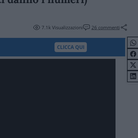
7.1k
Visualizzazioni
26
commenti
CLICCA QUI