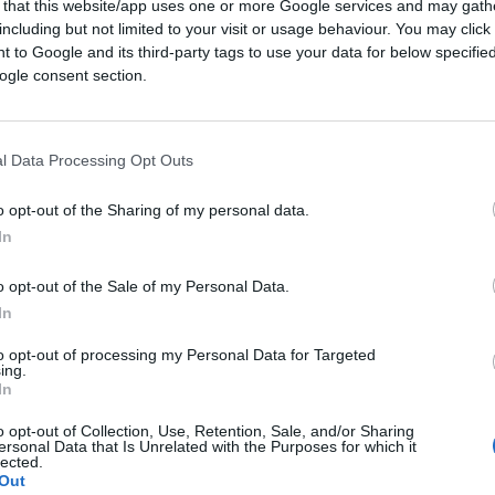
 that this website/app uses one or more Google services and may gath
including but not limited to your visit or usage behaviour. You may click 
26
 to Google and its third-party tags to use your data for below specifi
ogle consent section.
Leggi i commenti
l Data Processing Opt Outs
o opt-out of the Sharing of my personal data.
In
sa di controllare chi ha
o opt-out of the Sale of my Personal Data.
In
ntrolli sugli abbonati: pagare il posto non
to opt-out of processing my Personal Data for Targeted
ing.
arlo
In
o opt-out of Collection, Use, Retention, Sale, and/or Sharing
1.3k
Visualizzazioni
0
commenti
ersonal Data that Is Unrelated with the Purposes for which it
lected.
Out