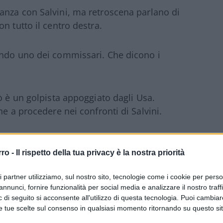
anza con Salvini, ma retroscena parlano di
n tutto il centro destra.
ndo uno dei commissari. Che dicono i
ò è un golpista appoggiato dagli Usa.
ne a procedere nei confronti di Salvini.
rro -
Il rispetto della tua privacy è la nostra priorità
l’elogio dell’Unione europea
ri partner utilizziamo, sul nostro sito, tecnologie come i cookie per pers
annunci, fornire funzionalità per social media e analizzare il nostro traff
 di seguito si acconsente all'utilizzo di questa tecnologia. Puoi cambiar
e tue scelte sul consenso in qualsiasi momento ritornando su questo si
ONTI
#MATTEO SALVINI
#TAV