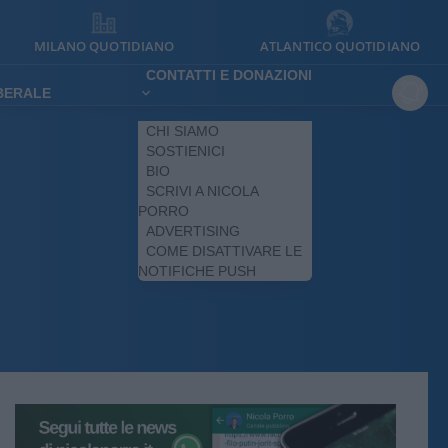
MILANO QUOTIDIANO
ATLANTICO QUOTIDIANO
CONTATTI E DONAZIONI
IBERALE
CHI SIAMO
SOSTIENICI
BIO
SCRIVI A NICOLA
PORRO
ADVERTISING
COME DISATTIVARE LE
NOTIFICHE PUSH