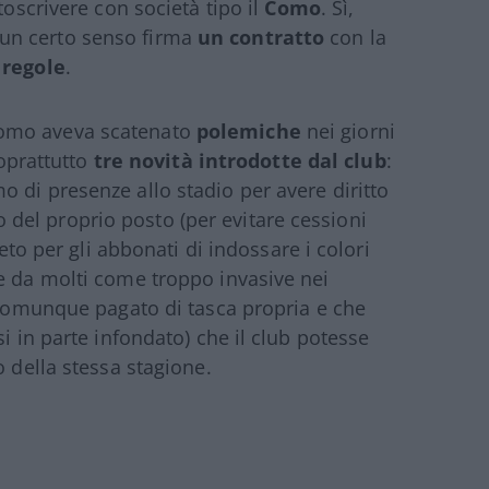
toscrivere con società tipo il
Como
. Sì,
un certo senso firma
un contratto
con la
 regole
.
Como aveva scatenato
polemiche
nei giorni
soprattutto
tre novità introdotte dal club
:
 di presenze allo stadio per avere diritto
zzo del proprio posto (per evitare cessioni
ieto per gli abbonati di indossare i colori
e da molti come troppo invasive nei
a comunque pagato di tasca propria e che
i in parte infondato) che il club potesse
o della stessa stagione.