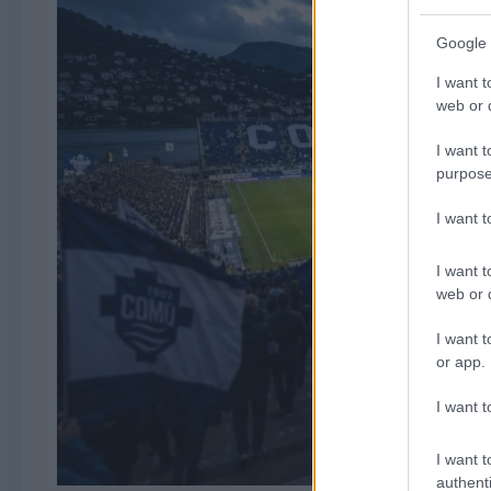
Google 
I want t
web or d
I want t
purpose
I want 
I want t
web or d
I want t
or app.
I want t
I want t
authenti