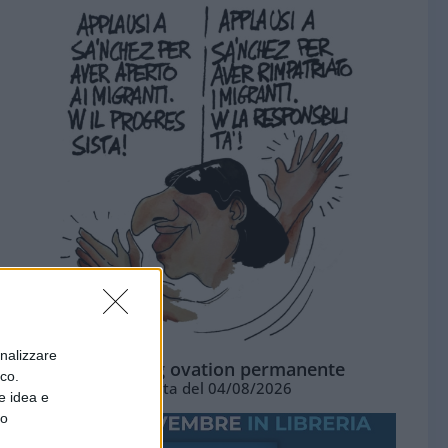
onalizzare
La standing ovation permanente
ico.
Vignetta del 04/08/2026
e idea e
to