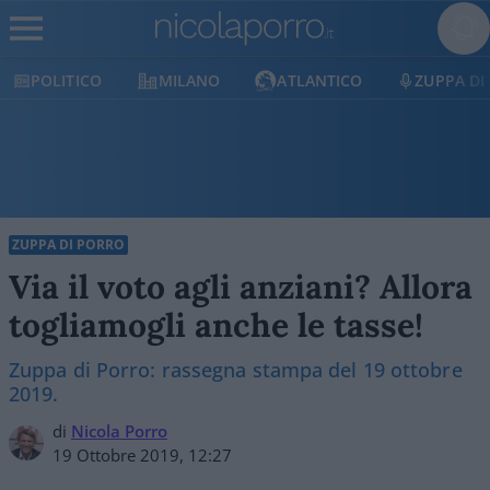
POLITICO
MILANO
ATLANTICO
ZUPPA DI
ZUPPA DI PORRO
Via il voto agli anziani? Allora
togliamogli anche le tasse!
Zuppa di Porro: rassegna stampa del 19 ottobre
2019.
di
Nicola Porro
19 Ottobre 2019, 12:27