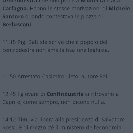
centr
odestra
che non piace a
Brunetta
e alla
Carfagna.
Hanno le stesse motivazioni di
Michele
Santoro
quando contestava le piazze di
Berlusconi
.
11:15 Pigi Battista scrive che il popolo del
centrodestra non ama la trazione leghista.
11:50 Arrestato Casimiro Lieto, autore Rai.
12:45 I giovani di
Confindustria
si ritrovano a
Capri e, come sempre, non dicono nulla.
14:12
Tim
, via libera alla presidenza di Salvatore
Rossi. E di mezzo c’è il ministero dell’economia.