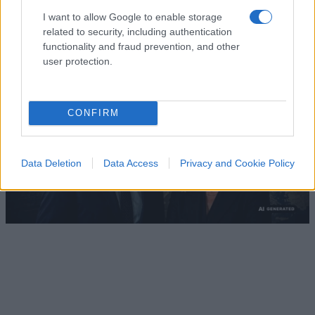
di
Massimo Balsamo
I want to allow Google to enable storage
2.5k
26
7 Agosto 2026, 14:26
related to security, including authentication
functionality and fraud prevention, and other
user protection.
CONFIRM
Data Deletion
Data Access
Privacy and Cookie Policy