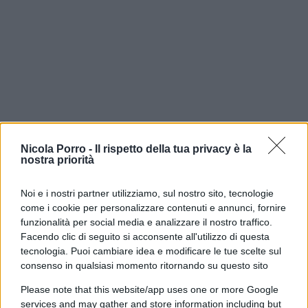
Nicola Porro -
Il rispetto della tua privacy è la
In ultimo, è doveroso citare l’irriducibile
nostra priorità
colpevolismo dell’inviata Rai Ilenia Petracalvina,
ospite fissa del programma condotto da Antonino
Noi e i nostri partner utilizziamo, sul nostro sito, tecnologie
Monteleone, la quale, oltre a dare continuamente
come i cookie per personalizzare contenuti e annunci, fornire
funzionalità per social media e analizzare il nostro traffico.
sulla voce agli altri interlocutori, da tempo
Facendo clic di seguito si acconsente all'utilizzo di questa
attribuisce regolarmente alla difesa Stasi di quel
tecnologia. Puoi cambiare idea e modificare le tue scelte sul
periodo la principale
responsabilità degli errori
consenso in qualsiasi momento ritornando su questo sito
commessi nella prima indagine
, dato che i suoi
Please note that this website/app uses one or more Google
avvocati non avrebbero agito con la necessaria
services and may gather and store information including but