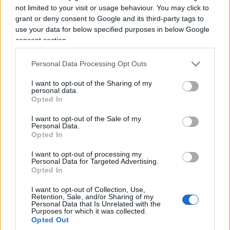
fermezza per impedire i medesimi errori.
not limited to your visit or usage behaviour. You may click to
grant or deny consent to Google and its third-party tags to
Ovviamente l’ottima giornalista forse dimentica il
use your data for below specified purposes in below Google
piccolo dettaglio che le indagini sono a carico
consent section.
della pubblica accusa, la quale avrebbe l’obbligo
di ricercare anche le prove a discolpa
Personal Data Processing Opt Outs
dell’indagato, come ci hanno raccontato i
I want to opt-out of the Sharing of my
promotori del No al referendum sulla giustizia. .
personal data.
Opted In
I want to opt-out of the Sale of my
Insomma, se tanto mi dà tanto, all’inizio del
Personal Data.
prossimo autunno ne vedremo veramente delle
Opted In
belle su questa infinita vicenda giudiziaria.
I want to opt-out of processing my
Personal Data for Targeted Advertising.
Opted In
I want to opt-out of Collection, Use,
Retention, Sale, and/or Sharing of my
Personal Data that Is Unrelated with the
Purposes for which it was collected.
Opted Out