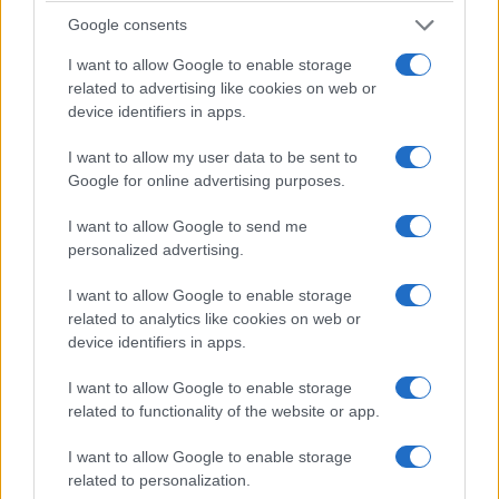
Google consents
I want to allow Google to enable storage
related to advertising like cookies on web or
device identifiers in apps.
I want to allow my user data to be sent to
Google for online advertising purposes.
Claudio Romiti, 7 agosto 2026
I want to allow Google to send me
personalized advertising.
I want to allow Google to enable storage
Sanchez fa l’offeso e
related to analytics like cookies on web or
minaccia: “Riaprite Schengen
device identifiers in apps.
o avrete conseguenze”
I want to allow Google to enable storage
related to functionality of the website or app.
Madrid perde il controllo della sua frontiera e ora
pretende di dettare le regole a Roma. Ultimatum
I want to allow Google to enable storage
sui controlli entro il 9 agosto
related to personalization.