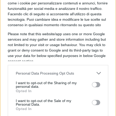
come i cookie per personalizzare contenuti e annunci, fornire
colpisca il tifoso onesto tanto quanto lo
funzionalità per social media e analizzare il nostro traffico.
speculatore.
Facendo clic di seguito si acconsente all'utilizzo di questa
tecnologia. Puoi cambiare idea e modificare le tue scelte sul
consenso in qualsiasi momento ritornando su questo sito
Please note that this website/app uses one or more Google
services and may gather and store information including but
not limited to your visit or usage behaviour. You may click to
grant or deny consent to Google and its third-party tags to
use your data for below specified purposes in below Google
consent section.
Personal Data Processing Opt Outs
I want to opt-out of the Sharing of my
personal data.
Opted In
C’è poi
un tema di principio
: l’abbonamento è un
I want to opt-out of the Sale of my
Personal Data.
contratto, non una proprietà piena ed è dunque
Opted In
legittimo che preveda condizioni d’uso, comprese