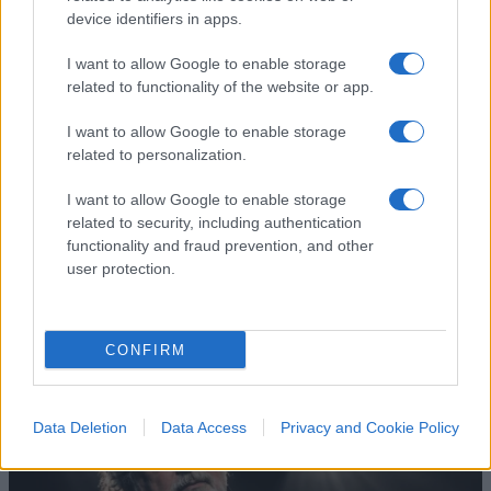
device identifiers in apps.
I want to allow Google to enable storage
related to functionality of the website or app.
I want to allow Google to enable storage
No, Guccini più che
related to personalization.
comunista è stato un
I want to allow Google to enable storage
related to security, including authentication
anarchico libertario
functionality and fraud prevention, and other
user protection.
Il ricordo del cantautore italiano morto a 86 anni
di
Andrea Bernaudo
3.5k
17
6 Agosto 2026, 19:00
CONFIRM
Data Deletion
Data Access
Privacy and Cookie Policy