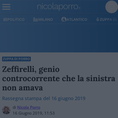
POLITICO
MILANO
ATLANTICO
ZUPPA DI
ZUPPA DI PORRO
Zeffirelli, genio
controcorrente che la sinistra
non amava
Rassegna stampa del 16 giugno 2019
di
Nicola Porro
16 Giugno 2019, 11:53