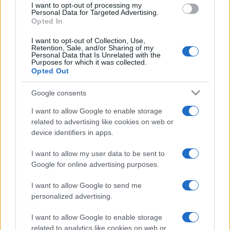
I want to opt-out of processing my
quelle legate al rinnovo. Ma la libertà contrattuale
Personal Data for Targeted Advertising.
del tifoso — decidere se andare o meno alla
Opted In
partita — non dovrebbe essere sacrificata
I want to opt-out of Collection, Use,
Retention, Sale, and/or Sharing of my
sull’altare di un problema che riguarda una
Personal Data that Is Unrelated with the
Purposes for which it was collected.
minoranza di speculatori.
Opted Out
Ivan Mazzoletti, 6 agosto 2026
Google consents
I want to allow Google to enable storage
related to advertising like cookies on web or
device identifiers in apps.
I want to allow my user data to be sent to
Google for online advertising purposes.
I want to allow Google to send me
personalized advertising.
I want to allow Google to enable storage
related to analytics like cookies on web or