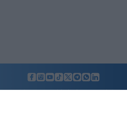
LUNIFIN S.r.l. a socio unico. Sede legale Milano, Largo F. Richini, 2/A,
20122 (MI), C.F./P.Iva en. 07174900154, REA cap. soc. euro 10.000,00
i.v.
Home
Advertising
Condizioni d’uso
Privacy Policy
Cookie policy
Cambia il consenso ai cookie