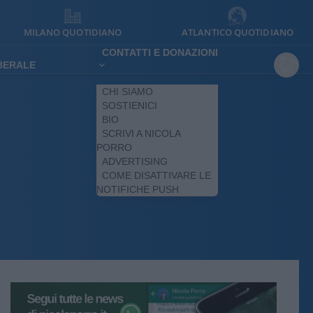
MILANO QUOTIDIANO
ATLANTICO QUOTIDIANO
CONTATTI E DONAZIONI
IBERALE
CHI SIAMO
SOSTIENICI
BIO
SCRIVI A NICOLA
PORRO
ADVERTISING
COME DISATTIVARE LE
NOTIFICHE PUSH