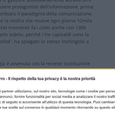
ssere protagonisti dell’informazione, prima
ambiato il paradigma della comunicazione,
me la nostra che muove ogni giorno 10mila
questo momento fa i conti anche con 1300
farlo subito, perché i tre capisaldi sono la
abilità”, ha spiegato lo stesso Inchingolo a
gia è avvenuta con la recente sostituzione
renze, imponente operazione che ha
circolazione. “Abbiamo spiegato che
quel
rro -
Il rispetto della tua privacy è la nostra priorità
 e l’efficienza della rete
, lo abbiamo
come questo avveniva, con una gru da
ri partner utilizziamo, sul nostro sito, tecnologie come i cookie per pers
annunci, fornire funzionalità per social media e analizzare il nostro traff
i, che ha fatto un intervento anche
 di seguito si acconsente all'utilizzo di questa tecnologia. Puoi cambiar
 saputo cosa stava accadendo ma hanno
e tue scelte sul consenso in qualsiasi momento ritornando su questo si
 nostra ingegneria”, ha raccontato