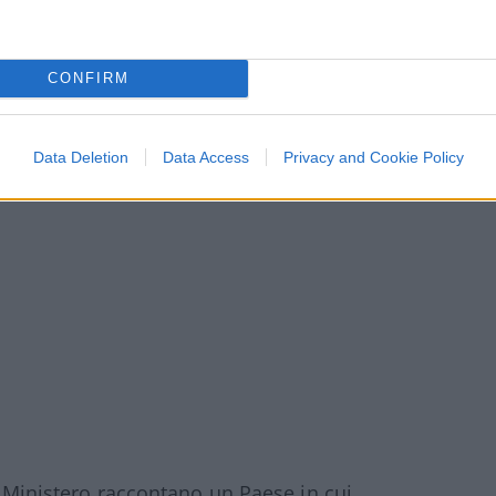
CONFIRM
Data Deletion
Data Access
Privacy and Cookie Policy
al Ministero raccontano un Paese in cui