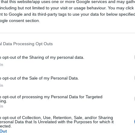
 that this website/app uses one or more Google services and may gath
including but not limited to your visit or usage behaviour. You may click 
 to Google and its third-party tags to use your data for below specifi
ogle consent section.
erto, si estende poi a tutte le attività
l’estero, lo facciamo con il trasporto treni
olitana di Riad è stata fatta con la direzione
l Data Processing Opt Outs
amo riconosciuti come un’eccellenza non
er la realizzazione e progettazione dei
o opt-out of the Sharing of my personal data.
In
o opt-out of the Sale of my Personal Data.
In
to opt-out of processing my Personal Data for Targeted
ing.
In
d (e relativi bonus). La
o opt-out of Collection, Use, Retention, Sale, and/or Sharing
zelletta
ersonal Data that Is Unrelated with the Purposes for which it
lected.
Out