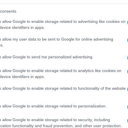
 in cui ci si diploma. Troppi prof interni: di
consents
1.8k
Visualizzazioni
o allow Google to enable storage related to advertising like cookies on
6
commenti
evice identifiers in apps.
o allow my user data to be sent to Google for online advertising
s.
to allow Google to send me personalized advertising.
o allow Google to enable storage related to analytics like cookies on
evice identifiers in apps.
o allow Google to enable storage related to functionality of the website
o allow Google to enable storage related to personalization.
o allow Google to enable storage related to security, including
cation functionality and fraud prevention, and other user protection.