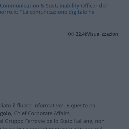
 Communication & Sustainability Officer del
porro.it: "La comunicazione digitale ha
22.4k
Visualizzazioni
iato il flusso informativo”. E questo ha
golo
, Chief Corporate Affairs,
l Gruppo Ferrovie dello Stato Italiane, non
 le gestisce quotidianamente attraverso il