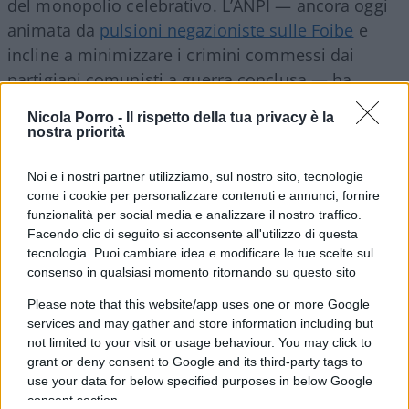
del monopolio celebrativo. L’ANPI — ancora oggi
animata da
pulsioni negazioniste sulle Foibe
e
incline a minimizzare i crimini commessi dai
partigiani comunisti a guerra conclusa — ha
goduto di uno status sacrale, ingiustificato
Nicola Porro -
Il rispetto della tua privacy è la
rispetto al suo effettivo contributo alla verità
nostra priorità
storica.
La sinistra dovrebbe far tesoro della
storia
, senza parodiarla e senza tentare di
Noi e i nostri partner utilizziamo, sul nostro sito, tecnologie
come i cookie per personalizzare contenuti e annunci, fornire
imporre una visione paternalistica della persona,
funzionalità per social media e analizzare il nostro traffico.
da educare a introiettare una lettura
Facendo clic di seguito si acconsente all'utilizzo di questa
propagandistica degli eventi. Un’impostazione che
tecnologia. Puoi cambiare idea e modificare le tue scelte sul
consenso in qualsiasi momento ritornando su questo sito
non solo mistifica la complessità del passato, ma
attribuisce alle forze politiche alternative un
Please note that this website/app uses one or more Google
ritratto caricaturale e antidemocratico, che nega la
services and may gather and store information including but
not limited to your visit or usage behaviour. You may click to
possibilità di un confronto sereno e costruttivo.
grant or deny consent to Google and its third-party tags to
use your data for below specified purposes in below Google
consent section.
Questa tendenza si è ripresentata anche in