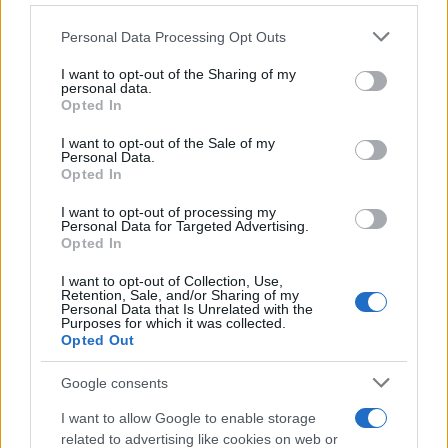
occasione del
lutto nazionale decretato per la
Personal Data Processing Opt Outs
morte del Pontefice
, quando dalla sinistra sono
emerse obiezioni che paventavano
I want to opt-out of the Sharing of my
personal data.
un’attenuazione delle celebrazioni antifasciste. Si
Opted In
è così giunti a tirare per la tunica,
post mortem
, il
I want to opt-out of the Sale of my
successore di Pietro, pur di riaffermare un
Personal Data.
Opted In
primato simbolico. Tutto ciò si innesta in un clima
di crescente semplificazione della politica, dove
I want to opt-out of processing my
Personal Data for Targeted Advertising.
chiunque si collochi al di fuori della sinistra viene
Opted In
automaticamente stigmatizzato come
I want to opt-out of Collection, Use,
reincarnazione di una stagione antidemocratica
Retention, Sale, and/or Sharing of my
Personal Data that Is Unrelated with the
ormai archiviata dalla storia. Il riferimento al
Purposes for which it was collected.
Opted Out
fascismo — reiterato quasi compulsivamente —
appare come una coazione a ripetere che rinnega
Google consents
la possibilità di un’analisi politica equilibrata.
I want to allow Google to enable storage
Etichette e accuse si sostituiscono al dibattito, in
related to advertising like cookies on web or