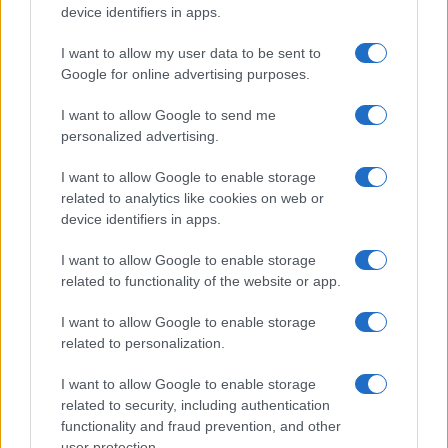
un teatrino satirico che riproduce uno schema
device identifiers in apps.
logoro
, utile solo a mobilitare le schiere della
I want to allow my user data to be sent to
militanza ideologica.
Google for online advertising purposes.
I want to allow Google to send me
personalized advertising.
Le polemiche che si rinnovano ogni anno
testimoniano una vocazione necrofila che alberga
I want to allow Google to enable storage
related to analytics like cookies on web or
in certi ambienti:
un perpetuo agitare i
device identifiers in apps.
fantasmi del passato
, una resistenza
permanente contro un nemico immaginario. È
I want to allow Google to enable storage
l’espressione della difficoltà a confrontarsi con la
related to functionality of the website or app.
realtà del presente politico e sociale, prigionieri di
I want to allow Google to enable storage
schemi mentali che evocano un tempo ormai
related to personalization.
trascorso. In un’epoca che richiede visione,
I want to allow Google to enable storage
pragmatismo e responsabilità, l’evocazione
related to security, including authentication
costante degli spettri del passato rischia di
functionality and fraud prevention, and other
oscurare il dialogo democratico e di impedire il
user protection.