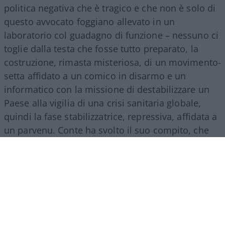
politica negativa che è tragico e che non è solo di
questo avvocato foggiano allevato in un
laboratorio col guadagno di funzione – nessuno ci
toglie dalla testa che fosse tutto preparato, la
costruzione, rimasta misteriosa, di un movimento-
setta affidato a un comico in disarmo e un
informatico con la missione di destabilizzare un
Paese alla vigilia di una crisi sanitaria globale,
quindi la fase stabilizzatrice, repressiva, affidata a
un parvenu. Conte ha svolto il suo compito, che
era quello dell’esecutore: di ordini interni, dal
Colle, e lontani, cinesi.
Ha guidato due governi
di segno opposto in continuità di un regime
poi affidato a un burocrate finanziario
, che ha
inasprito l’opera, l’ha perfezionata con le misure
totalitarie dei greenpass, dei ricatti, delle
punizioni che facevano perdere lavoro e libertà,