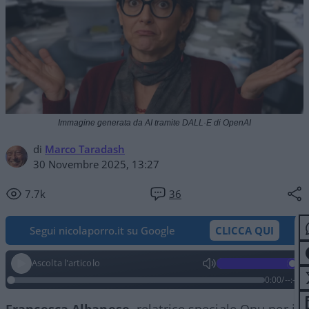
Immagine generata da AI tramite DALL·E di OpenAI
di
Marco Taradash
30 Novembre 2025, 13:27
7.7k
36
Segui nicolaporro.it su Google
CLICCA QUI
Ascolta l'articolo
0:00
/
--:--
Francesca Albanese
, relatrice speciale Onu per i