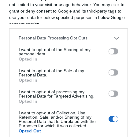
contemporaneamente, capace di controllare se
not limited to your visit or usage behaviour. You may click to
stesso.
grant or deny consent to Google and its third-party tags to
use your data for below specified purposes in below Google
consent section.
Personal Data Processing Opt Outs
I want to opt-out of the Sharing of my
personal data.
Opted In
I want to opt-out of the Sale of my
Personal Data.
Opted In
I want to opt-out of processing my
Personal Data for Targeted Advertising.
Opted In
Forse è proprio questa l’occasione che resta
I want to opt-out of Collection, Use,
Retention, Sale, and/or Sharing of my
ancora da cogliere.
Fare della Corte non un
Personal Data that Is Unrelated with the
Purposes for which it was collected.
ostacolo all’amministrazione, ma una
Opted Out