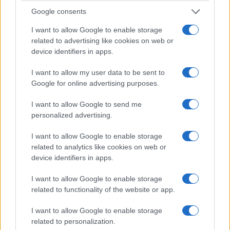
moderna infrastruttura della buona
Google consents
amministrazione
: più veloce nei giudizi, più forte
nell’analisi dei dati, più chiara nel distinguere
I want to allow Google to enable storage
related to advertising like cookies on web or
l’errore dall’illecito e più comprensibile persino ai
device identifiers in apps.
cittadini.
I want to allow my user data to be sent to
Google for online advertising purposes.
Perché chi amministra in buona fede deve poter
firmare senza paura.
Ma chi paga le tasse deve
I want to allow Google to send me
poter dormire altrettanto tranquillo
, sapendo
personalized advertising.
che qualcuno continua a controllare come
I want to allow Google to enable storage
vengono spesi i suoi soldi. Machiavelli,
related to analytics like cookies on web or
probabilmente, avrebbe capito anche questo.
device identifiers in apps.
I want to allow Google to enable storage
related to functionality of the website or app.
I want to allow Google to enable storage
related to personalization.