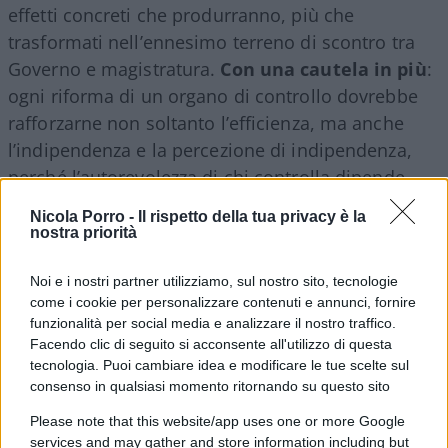
effetti concreti che produrranno, più che
trasformati nell’ennesimo terreno di scontro tra
Governo e magistratura.
Con una cautela in più
:
ogni riforma di un organo di controllo dovrebbe
rafforzarne non soltanto l’efficienza, ma anche
l’indipendenza e la percezione di indipendenza,
perché l’autorevolezza di chi controlla dipende
anche dalla distanza che mantiene da chi è
Nicola Porro -
Il rispetto della tua privacy è la
chiamato a controllare.
nostra priorità
Noi e i nostri partner utilizziamo, sul nostro sito, tecnologie
Sarebbe infatti un errore raccontare questa
come i cookie per personalizzare contenuti e annunci, fornire
riforma come una partita con due squadre
:
funzionalità per social media e analizzare il nostro traffico.
Palazzo Chigi da una parte e la Corte dei conti
Facendo clic di seguito si acconsente all'utilizzo di questa
tecnologia. Puoi cambiare idea e modificare le tue scelte sul
dall’altra. La questione riguarda qualcosa di assai
consenso in qualsiasi momento ritornando su questo sito
meno spettacolare, ma molto più importante:
Please note that this website/app uses one or more Google
come rendere lo Stato capace di decidere e,
services and may gather and store information including but