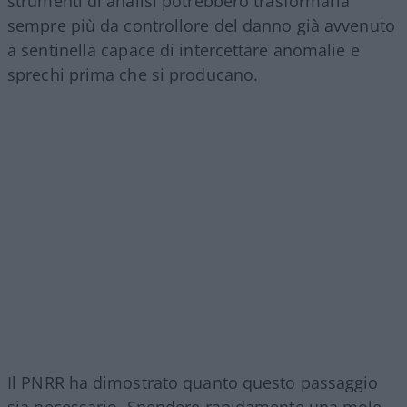
strumenti di analisi potrebbero trasformarla
sempre più da controllore del danno già avvenuto
a sentinella capace di intercettare anomalie e
sprechi prima che si producano.
Il PNRR ha dimostrato quanto questo passaggio
sia necessario. Spendere rapidamente una mole