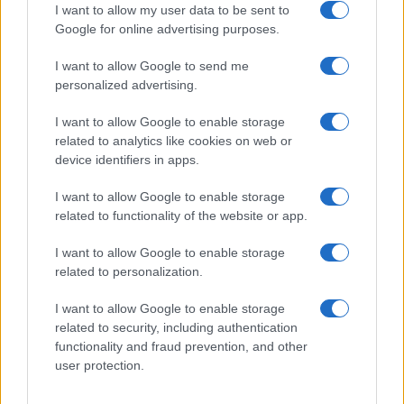
I want to allow my user data to be sent to
Google for online advertising purposes.
Lo scenario ha sollevato, ancora una volta, gli
I want to allow Google to send me
scudi della Lega. “Assordante silenzio dopo il terzo
personalized advertising.
video sulla magistrata di Catania in piazza contro
I want to allow Google to enable storage
il Ministro Salvini, tra accuse volgari alla polizia,
related to analytics like cookies on web or
cori e battimani. Solidarietà alle donne e uomini
device identifiers in apps.
delle Forze dell’Ordine, è scandaloso che non
I want to allow Google to enable storage
siano ancora arrivate
le dimissioni
related to functionality of the website or app.
dell’interessata.
La riforma della Giustizia si
conferma urgente e necessaria”, ha commentato
I want to allow Google to enable storage
ieri il Carroccio con una nota. Di certo, il
related to personalization.
doppiopesismo è sotto gli occhi di tutti: il
I want to allow Google to enable storage
baricentro della polemica si sta spostando sul
related to security, including authentication
carabiniere che ha girato il video poi diffuso in
functionality and fraud prevention, and other
user protection.
rete, mentre sulla Apostolico è solo il centrodestra
a tenere testa. Nell’assordante silenzio della