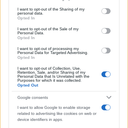
Un sondaggio stende il giudice Apostolico:
I want to opt-out of the Sharing of my
cosa pensano gli italiani
personal data.
Giudice Apostolico, ora sono guai: spunta un
Opted In
altro video dal sit-in
I want to opt-out of the Sale of my
“Quella decisione è sbagliata”. La stangata di
Personal Data.
Opted In
Cassese alla giudice Apostolico
I want to opt-out of processing my
Personal Data for Targeted Advertising.
Si tratta del terzo video pubblicato in rete in pochi
Opted In
giorni, dove la giudice è mostrata in occasioni di
I want to opt-out of Collection, Use,
Retention, Sale, and/or Sharing of my
manifestazioni pro-migranti. Il tutto dopo un’altra
Personal Data that Is Unrelated with the
Purposes for which it was collected.
inchiesta de
Il Giornale
, che ieri ha pubblicato un
Opted Out
post del marito di Iolanda Apostolico, che
nel
2021 attaccava Israele
a seguito di una
Google consents
manifestazione pro-Tel Aviv bipartisan. Altra
I want to allow Google to enable storage
posizione condivisa coi militanti di Potere al
related to advertising like cookies on web or
Popolo.
device identifiers in apps.