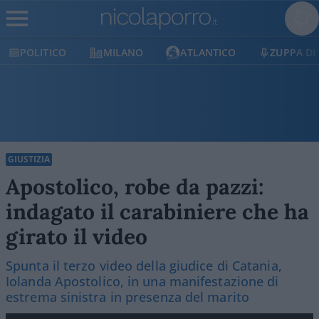
POLITICO
MILANO
ATLANTICO
ZUPPA DI
GIUSTIZIA
Apostolico, robe da pazzi:
indagato il carabiniere che ha
girato il video
Spunta il terzo video della giudice di Catania,
Iolanda Apostolico, in una manifestazione di
estrema sinistra in presenza del marito