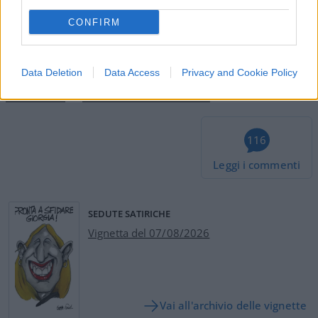
magistratura.
CONFIRM
Matteo Milanesi, 9 ottobre 2023
Data Deletion
Data Access
Privacy and Cookie Policy
#GIUSTIZIA
#IOLANDA APOSTOLICO
116
Leggi i commenti
SEDUTE SATIRICHE
Vignetta del 07/08/2026
Vai all'archivio delle vignette