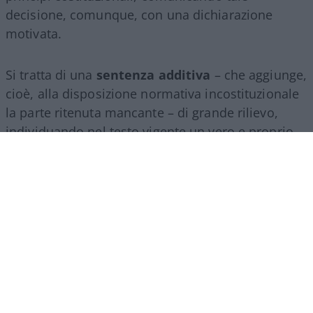
decisione, comunque, con una dichiarazione
motivata.
Si tratta di una
sentenza additiva
– che aggiunge,
cioè, alla disposizione normativa incostituzionale
la parte ritenuta mancante – di grande rilievo,
individuando nel testo vigente un vero e proprio
vulnus di natura costituzionale. Infatti, la citata
legge n. 237 del 2012 attribuiva al Guardasigilli un
ruolo esclusivo, ma non fissava tempi stringenti,
non regolava adeguatamente l’eventuale inerzia e
non imponeva di rendere esplicite e controllabili
le ragioni di un diniego.