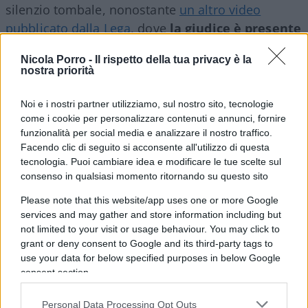
silenzio tombale, nonostante
un altro video
pubblicato dalla Lega
, dove
la giudice è presente
col marito
ad un’altra manifestazione di
Nicola Porro -
Il rispetto della tua privacy è la
estrema sinistra
al grido “Siamo tutti
nostra priorità
antifascisti”. Il movimento ha pubblicato il filmato
riportando la frase del giudice Rosario Livatino:
Noi e i nostri partner utilizziamo, sul nostro sito, tecnologie
“Nessuno ci verrà a chiedere quanto siamo stati
come i cookie per personalizzare contenuti e annunci, fornire
funzionalità per social media e analizzare il nostro traffico.
credenti, ma credibili”. Un chiaro riferimento alla
Facendo clic di seguito si acconsente all'utilizzo di questa
vicenda della sentenza di Catania, dove sul tema
tecnologia. Puoi cambiare idea e modificare le tue scelte sul
immigrazione la Apostolico è fortemente esposta,
consenso in qualsiasi momento ritornando su questo sito
andando a braccetto con centri sociali e collettivi
Please note that this website/app uses one or more Google
di sinistra.
services and may gather and store information including but
not limited to your visit or usage behaviour. You may click to
grant or deny consent to Google and its third-party tags to
use your data for below specified purposes in below Google
Per approfondire:
consent section.
Personal Data Processing Opt Outs