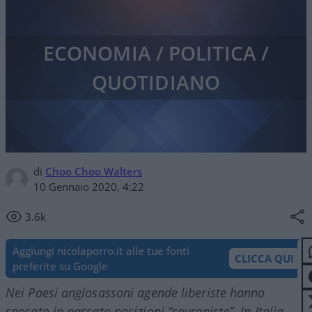
ECONOMIA / POLITICA /
QUOTIDIANO
di
Choo Choo Walters
10 Gennaio 2020, 4:22
3.6k
Aggiungi nicolaporro.it alle tue fonti
CLICCA QUI
preferite su Google
Nei Paesi anglosassoni agende liberiste hanno
sposato in passato posizioni “sovraniste”. In Italia