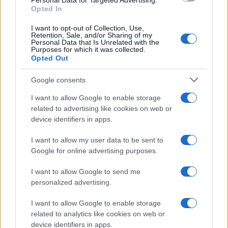
Personal Data for Targeted Advertising.
Opted In
Chi vi scrive è del parere che un progetto politico
duraturo necessiti di compatibilità tra ideologia,
I want to opt-out of Collection, Use,
Retention, Sale, and/or Sharing of my
interessi di una o più elite, e interessi popolari. Se
Personal Data that Is Unrelated with the
Purposes for which it was collected.
sul piano ideologico, come vedremo in futuro,
Opted Out
un’alleanza è non solo possibile ma naturale e
Google consents
auspicabile, le altre condizioni suggeriscono
cautela. Quei
Poteri Forti
, infatti, hanno ritenuto
I want to allow Google to enable storage
related to advertising like cookies on web or
fosse loro interesse restare ancorati ad ogni costo
device identifiers in apps.
ad un’Europa a guida tedesca, e non ci risulta
abbiano cambiato opinione. A tal scopo hanno
I want to allow my user data to be sent to
benedetto, dal 2011 ad oggi, una serie di governi
Google for online advertising purposes.
di ispirazione più o meno tecnocratica, con la sola
I want to allow Google to send me
parziale eccezione del Conte I. In questo grafico i
personalized advertising.
risultati:
I want to allow Google to enable storage
related to analytics like cookies on web or
device identifiers in apps.