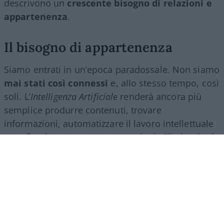
descrivono un
crescente bisogno di relazioni e
appartenenza
.
Il bisogno di appartenenza
Siamo entrati in un’epoca paradossale. Non siamo
mai stati così connessi
e, allo stesso tempo, così
soli. L’
Intelligenza Artificiale
renderà ancora più
semplice produrre contenuti, trovare
informazioni, automatizzare il lavoro intellettuale
e perfino intrattenere conversazioni. Gli algoritmi
ci accompagneranno in ogni momento della
giornata e lo schermo diventerà sempre più il
filtro attraverso cui guardiamo il mondo.