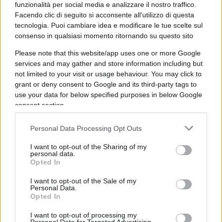
dalla “tolleranza” verso Matteo Salvini o Giorgia
funzionalità per social media e analizzare il nostro traffico.
Meloni esibita di recente da
La Stampa
,
Corriere
e
Facendo clic di seguito si acconsente all'utilizzo di questa
tecnologia. Puoi cambiare idea e modificare le tue scelte sul
Times
, che appariranno ai suoi occhi –
consenso in qualsiasi momento ritornando su questo sito
presumiamo – alla stregua di vili traditori di
Please note that this website/app uses one or more Google
classe.
services and may gather and store information including but
not limited to your visit or usage behaviour. You may click to
grant or deny consent to Google and its third-party tags to
use your data for below specified purposes in below Google
Non siamo in grado di stabilire con certezza in
consent section.
che misura Barca sia fedele ritrattista degli eventi
cui assiste, e in quale uomo di parte interessato a
Personal Data Processing Opt Outs
deformarli per promuovere un ritorno del proprio
I want to opt-out of the Sharing of my
schieramento al repertorio marxista. Supponiamo
personal data.
Opted In
tuttavia che dica il vero, che una quota rilevante
dei
Poteri Forti
dell’economia e della finanza
I want to opt-out of the Sale of my
Personal Data.
d’Italia, con loro i rispettivi
house organs
, decidano
Opted In
di provare a discutere con le forze sovraniste.
I want to opt-out of processing my