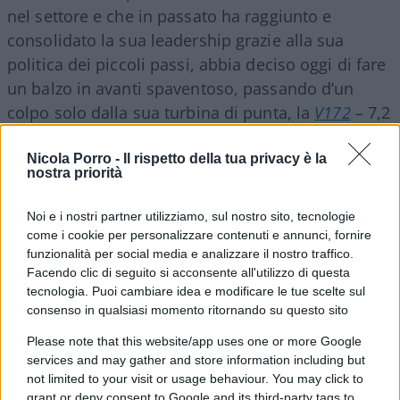
nel settore e che in passato ha raggiunto e
consolidato la sua leadership grazie alla sua
politica dei piccoli passi, abbia deciso oggi di fare
un balzo in avanti spaventoso, passando d’un
colpo solo dalla sua turbina di punta, la
V172
– 7,2
MW nominali alla
V236
che ne raddoppia di fatto
la potenza nominale e ne accresce di molto le
Nicola Porro -
Il rispetto della tua privacy è la
nostra priorità
dimensioni. A detta di chi vi scrive, un
salto nel
buio
troppo grande persino per
Vestas
.
Noi e i nostri partner utilizziamo, sul nostro sito, tecnologie
come i cookie per personalizzare contenuti e annunci, fornire
funzionalità per social media e analizzare il nostro traffico.
Ad aumentare le preoccupazioni, i recentissimi
Facendo clic di seguito si acconsente all'utilizzo di questa
guai di
Siemens Energy
che, a giugno scorso,
tecnologia. Puoi cambiare idea e modificare le tue scelte sul
hanno fatto registrare un
crollo delle azioni
della
consenso in qualsiasi momento ritornando su questo sito
divisione eolica della multinazionale tedesca a
Please note that this website/app uses one or more Google
causa di
problemi di affidabilità
di alcuni dei
services and may gather and store information including but
not limited to your visit or usage behaviour. You may click to
componenti chiave della serie
5X
delle turbine
grant or deny consent to Google and its third-party tags to