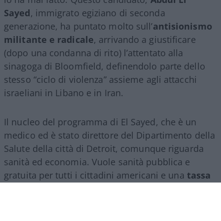
Sayed
, immigrato egiziano di seconda
generazione, ha puntato molto sull’
antisionismo
militante e radicale
, arrivando a giustificare
(dopo una condanna di rito) l’attentato alla
sinagoga di Bloomfield, definendolo parte dello
stesso “ciclo di violenza” assieme agli attacchi
israeliani in Libano e in Iran.
Il nucleo del programma di El Sayed, che è un
medico ed è stato direttore del Dipartimento della
Salute della città di Detroit, comunque riguarda
sanità ed economia. Vuole sanità pubblica e
gratuita per tutti i cittadini americani e una
tassa
patrimoniale per finanziarla
. Ed è soprattutto
su questi punti, oltre che per la sua militanza anti-
Israele, che ha avuto il pieno appoggio dei sempre