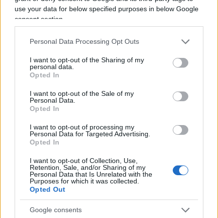
Siemens Gamesa
le cui turbine raggiungono
use your data for below specified purposes in below Google
potenze nominali di 7 MW, sia in installazioni
consent section.
onshore
che
offshore
, che stanno costringendo la
società a costosissimi
revamping
in sito.
Personal Data Processing Opt Outs
I want to opt-out of the Sharing of my
personal data.
Naturalmente parliamo di un’altra società ma
Opted In
questa débâcle dovrebbe rappresentare un
I want to opt-out of the Sale of my
campanello d’allarme molto serio per tutto il
Personal Data.
Opted In
settore.
I want to opt-out of processing my
Personal Data for Targeted Advertising.
Problemi dell’eolico galleggiante
Opted In
I want to opt-out of Collection, Use,
Cosa differenzia una turbina eolica installata su
Retention, Sale, and/or Sharing of my
una fondazione solida, sia essa una fondazione in
Personal Data that Is Unrelated with the
Purposes for which it was collected.
calcestruzzo sulla terraferma o uno dei tipi di
Opted Out
fondazione solida
offshore
(
monopile, tripode o
Google consents
jacket
), da una turbina installata invece su una