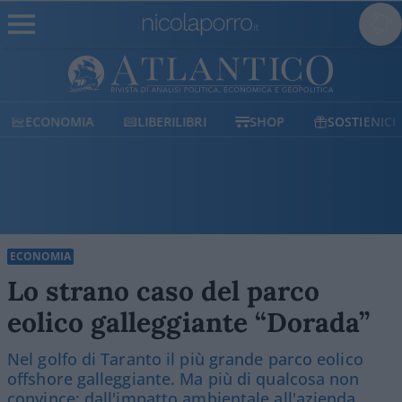
ECONOMIA
LIBERILIBRI
SHOP
SOSTIENICI
ECONOMIA
Lo strano caso del parco
eolico galleggiante “Dorada”
Nel golfo di Taranto il più grande parco eolico
offshore galleggiante. Ma più di qualcosa non
convince: dall'impatto ambientale all'azienda