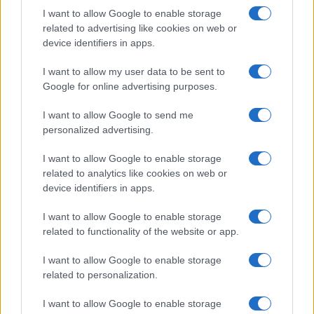
piattaforma
offshore
galleggiante? Il fatto che, per
I want to allow Google to enable storage
related to advertising like cookies on web or
la prima, l’incastro della torre si può supporre
device identifiers in apps.
infinitamente rigido
e, quindi, il comportamento
dinamico della macchina, incluse le sue frequenze
I want to allow my user data to be sent to
Google for online advertising purposes.
caratteristiche, dipende unicamente dalla
configurazione geometrica e dall’aerodinamica del
I want to allow Google to send me
rotore.
personalized advertising.
I want to allow Google to enable storage
Per una turbina installata su piattaforma
offshore
related to analytics like cookies on web or
galleggiante, invece, l’incastro della torre è per
device identifiers in apps.
definizione
cedevole
; questo comporta che la
I want to allow Google to enable storage
dinamica della macchina, incluse le sue frequenze
related to functionality of the website or app.
caratteristiche, dipende fortemente da una
I want to allow Google to enable storage
combinazione di molteplici fattori: la geometria
related to personalization.
della macchina combinata con quella della
piattaforma e con le catenarie delle linee di
I want to allow Google to enable storage