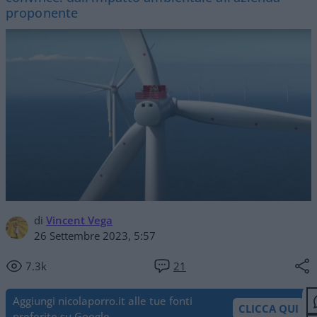
proponente
di
Vincent Vega
26 Settembre 2023, 5:57
7.3k
21
Aggiungi nicolaporro.it alle tue fonti
CLICCA QUI
preferite su Google