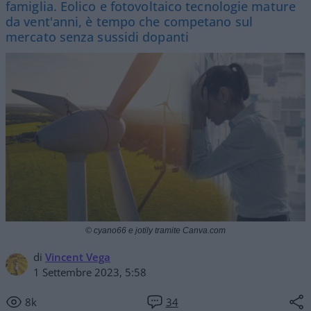
famiglia. Eolico e fotovoltaico tecnologie mature
da vent'anni, è tempo che competano sul
mercato senza sussidi dopanti
© cyano66 e jotily tramite Canva.com
di
Vincent Vega
1 Settembre 2023, 5:58
8k
34