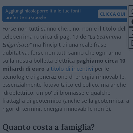
Aggiungi nicolaporro.it alle tue fonti
CLICCA QUI
preferite su Google
Forse non tutti sanno che… no, non è il titolo della
celeberrima rubrica di pag. 19 de
“La Settimana
Enigmistica”
ma l’incipit di una reale frase
dubitativa: forse non tutti sanno che ogni anno
sulla nostra bolletta elettrica
paghiamo circa 10
miliardi di euro
a
titolo di incentivi
per le
tecnologie di generazione di energia rinnovabile:
essenzialmente fotovoltaico ed eolico, ma anche
idroelettrico, un po’ di biomasse e qualche
frattaglia di geotermico (anche se la geotermica, a
rigor di termini, energia rinnovabile non è).
Quanto costa a famiglia?