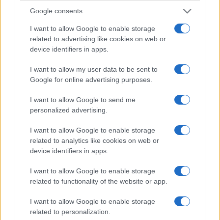
Ma non solo: la
WEST
fu il centro d’eccellenza
Google consents
italiano per la progettazione di prototipi, tra cui il
I want to allow Google to enable storage
“Gamma 60”
, così chiamato perché aveva il rotore
related to advertising like cookies on web or
di 60 metri di diametro e 2 MW di potenza di targa
device identifiers in apps.
– una novità assoluta per i primi anni ’90 – la
I want to allow my user data to be sent to
prima turbina eolica al mondo bipala
, a velocità
Google for online advertising purposes.
variabile e con il controllo di potenza basato sulla
modulazione dell’angolo di imbardata della
I want to allow Google to send me
navicella anziché del passo delle pale. Il prototipo
personalized advertising.
Gamma 60
ha girato gloriosamente nel campo
I want to allow Google to enable storage
prova eolico
Enel
di Alta Nurra (Sassari) per tutti gli
related to analytics like cookies on web or
anni ’90. Chi vi scrive ha partecipato in prima
device identifiers in apps.
persona a quei progetti lungo quel decennio.
I want to allow Google to enable storage
related to functionality of the website or app.
Poi venne
Ansaldo
, cui
Finmeccanica
affidò tutto il
I want to allow Google to enable storage
settore energia del gruppo (compreso quindi il
related to personalization.
settore eolico), i cui vertici inopinatamente