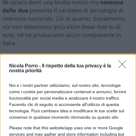
Mi spiace darvi una brutta notizia ma
nessuna
delle due
presenta il carattere di tecnologia di
interesse nazionale. Ciò in quanto, banalmente,
noi non deteniamo (più) alcun
know-how
su di
esse, né ne produciamo alcun componente in
Italia.
Eolico
Nicola Porro -
Il rispetto della tua privacy è la
nostra priorità
Per quanto riguarda l’eolico, ai tempi dell’Italia
quarta potenza industriale mondiale – quando
Noi e i nostri partner utilizziamo, sul nostro sito, tecnologie
c’era l’IRI, per intenderci – furono effettivamente
come i cookie per personalizzare contenuti e annunci, fornire
funzionalità per social media e analizzare il nostro traffico.
gettate le basi per avere una tecnologia italiana
Facendo clic di seguito si acconsente all'utilizzo di questa
che fosse all’avanguardia nel mondo. L’
Alenia
tecnologia. Puoi cambiare idea e modificare le tue scelte sul
Sistemi Civili
lavorò sodo negli anni ’80 per
consenso in qualsiasi momento ritornando su questo sito
acquisire le conoscenze tecniche perché l’Italia
Please note that this website/app uses one or more Google
potesse dire la sua in questo settore, che era
services and may gather and store information including but