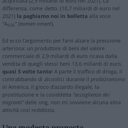
acquistata (2,9 miliardi di euro nel 2021). La
differenza, come detto, (10,7 miliardi di euro nel
2021)
la paghiamo noi in bolletta
alla voce
“A
” (
nomen omen
!).
SOS
Ed ecco l’argomento per farvi alzare la pressione
arteriosa: un produttore di beni del valore
commerciale di 2,9 miliardi di euro ricava dalla
vendita di quegli stessi beni 13,6 miliardi di euro,
quasi 5 volte tanto
! A parte il traffico di droga, il
contrabbando di alcoolici durante il
proibizionismo
in America, il gioco d’azzardo illegale, la
prostituzione e la cosiddetta
“accoglienza dei
migranti”
delle ong, non mi sovviene alcuna altra
attività così redditizia.
Una modesta proposta