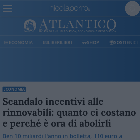
ECONOMIA
LIBERILIBRI
SHOP
SOSTIENICI
ECONOMIA
Scandalo incentivi alle
rinnovabili: quanto ci costano
e perché è ora di abolirli
Ben 10 miliardi l'anno in bolletta, 110 euro a