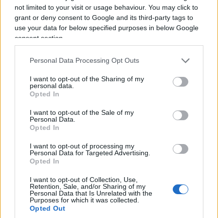
ancora agli albori in quegli anni.
not limited to your visit or usage behaviour. You may click to
grant or deny consent to Google and its third-party tags to
use your data for below specified purposes in below Google
Alla fine degli anni ’80, grazie ad un’intuizione del
consent section.
governo di allora e utilizzando al meglio una
Personal Data Processing Opt Outs
piccola parte dei fondi destinati alla
reindustrializzazione delle aree siderurgiche in
I want to opt-out of the Sharing of my
personal data.
crisi (norma creata per aiutare l’indotto tarantino
Opted In
penalizzato dalla decisione di dimezzare la
I want to opt-out of the Sale of my
produzione di acciaio dell’
Italsider
presa pochi
Personal Data.
anni prima), l’
Alenia
costruì a Taranto un’azienda
Opted In
ad hoc, la
WEST S.p.A.
(
Wind Energy Systems Taranto
)
I want to opt-out of processing my
Personal Data for Targeted Advertising.
dove si costruivano le turbine
Medit 320
(320 kW
Opted In
di potenza nominale) e dove fu installato il
primo
impianto italiano
di fabbricazione delle pale con
I want to opt-out of Collection, Use,
Retention, Sale, and/or Sharing of my
la tecnica del
“filament winding”
.
Personal Data that Is Unrelated with the
Purposes for which it was collected.
Opted Out