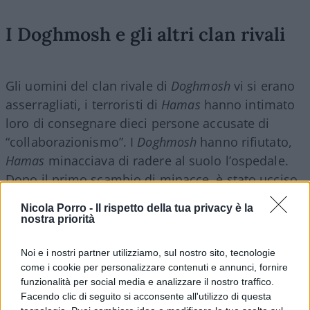
I Doghmosh e gli altri clan rivali
Gli uomini del clan rivale di
Doghmosh
vi si erano
asserragliati, i terroristi di
Hamas
hanno intimato
loro di consegnare dieci persone accusate di
“collaborazionismo”. I
Doghmosh
hanno rifiutato,
Hamas
minacciava di radere al suolo l’ospedale.
Dopo il primo scambio di minacce, è stato ucciso
un miliziano del partito al potere e da lì è iniziato
Nicola Porro -
Il rispetto della tua privacy è la
l’inferno. Le immagini dei prigionieri
fucilati
nostra priorità
sommariamente
sono solo una parte della
storia. I morti sono decine.
Noi e i nostri partner utilizziamo, sul nostro sito, tecnologie
come i cookie per personalizzare contenuti e annunci, fornire
funzionalità per social media e analizzare il nostro traffico.
Uno dei
Doghmosh
ha dichiarato di aver visto circa
Facendo clic di seguito si acconsente all'utilizzo di questa