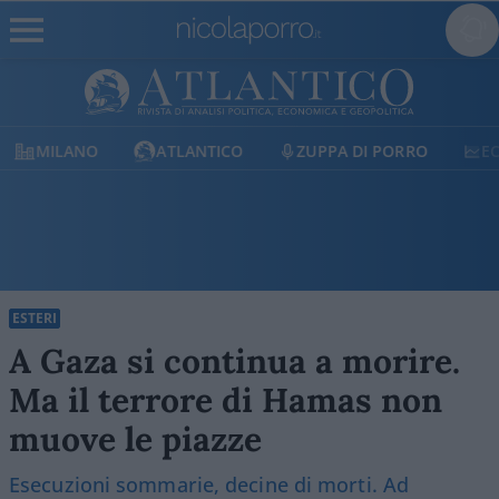
MILANO
ATLANTICO
ZUPPA DI PORRO
E
ESTERI
A Gaza si continua a morire.
Ma il terrore di Hamas non
muove le piazze
Esecuzioni sommarie, decine di morti. Ad