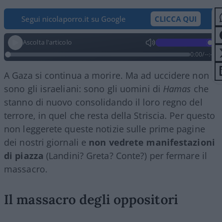
Segui nicolaporro.it su Google
CLICCA QUI
Ascolta l'articolo
0:00
/
--:--
A Gaza si continua a morire. Ma ad uccidere non
sono gli israeliani: sono gli uomini di
Hamas
che
stanno di nuovo consolidando il loro regno del
terrore, in quel che resta della Striscia. Per questo
non leggerete queste notizie sulle prime pagine
dei nostri giornali e
non vedrete manifestazioni
di piazza
(Landini? Greta? Conte?) per fermare il
massacro.
Il massacro degli oppositori