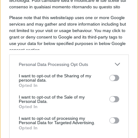
una ventina di corpi per strada e case in fiamme.
tecnologia. Puoi cambiare idea e modificare le tue scelte sul
consenso in qualsiasi momento ritornando su questo sito
“Sentivo spari tutt’intorno, scontri violenti”, ha
detto
Sobheia Doghmosh
, raggiunto dal
Wall
Please note that this website/app uses one or more Google
services and may gather and store information including but
Street Journal
durante i combattimenti. “L’area è
not limited to your visit or usage behaviour. You may click to
ora completamente circondata da uomini armati e
grant or deny consent to Google and its third-party tags to
mascherati”.
use your data for below specified purposes in below Google
consent section.
Personal Data Processing Opt Outs
L’unità paramilitare
Rada’a
(“forza di dissuasione”)
I want to opt-out of the Sharing of my
di
Hamas
ha dichiarato di aver neutralizzato
personal data.
Opted In
diverse persone ricercate e di aver preso il
controllo delle postazioni della milizia a Gaza City.
I want to opt-out of the Sale of my
Personal Data.
Ha inoltre affermato di aver
rastrellato membri
Opted In
delle milizie rivali
nelle aree centrali e
I want to opt-out of processing my
meridionali della Striscia di Gaza.
Personal Data for Targeted Advertising.
Opted In