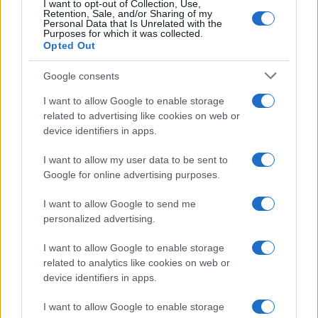
Il clan dei
Doghmosh
non è l’unico nemico del
I want to opt-out of Collection, Use,
Retention, Sale, and/or Sharing of my
partito islamista. All’inizio di ottobre, prima
Personal Data that Is Unrelated with the
Purposes for which it was collected.
ancora che venisse approvato il cessate il fuoco,
Opted Out
Hamas
ha attaccato il clan di
Al Majaydeh
.
Mohammad Majaydeh
, 50 anni, portavoce del
Google consents
clan, ha dichiarato che almeno sei membri della
I want to allow Google to enable storage
sua famiglia sono stati uccisi negli scontri.
related to advertising like cookies on web or
device identifiers in apps.
I want to allow my user data to be sent to
Google for online advertising purposes.
Si tratta di una guerra di un partito estremista
islamico contro i clan. Nei due anni di guerra con
I want to allow Google to send me
Israele, clan di spicco e gruppi armati ribelli
personalized advertising.
avevano colto l’occasione per sfidare
I want to allow Google to enable storage
pubblicamente
Hamas
e stabilire un controllo
related to analytics like cookies on web or
militare nelle proprie aree. Alcuni di questi gruppi,
device identifiers in apps.
come
Abu Shabab
, a Rafah, al confine con l’Egitto,
I want to allow Google to enable storage
sono stati anche
aiutati dall’Idf
nel tentativo di