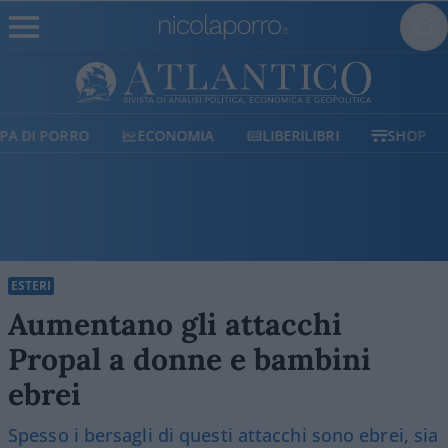
ECONOMIA
LIBERILIBRI
SHOP
SOSTIENICI
ESTERI
Aumentano gli attacchi
Propal a donne e bambini
ebrei
Spesso i bersagli di questi attacchi sono ebrei, sia