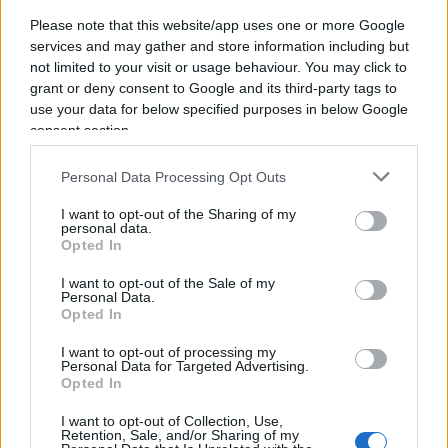
in Canada
Please note that this website/app uses one or more Google
services and may gather and store information including but
not limited to your visit or usage behaviour. You may click to
Se in Spagna i
propal
se la prendono con delle
grant or deny consent to Google and its third-party tags to
donne anziane, in Canada sono arrivati a
use your data for below specified purposes in below Google
prendersela con i campeggi estivi per bambini
consent section.
ebrei
. Recentemente, una coalizione di
Personal Data Processing Opt Outs
associazioni canadesi di estrema sinistra e
filopalestinesi
ha indetto una campagna
di
I want to opt-out of the Sharing of my
personal data.
proteste per privare i campeggi in questione degli
Opted In
accrediti statali, sostenendo che questi
I want to opt-out of the Sale of my
“rappresentano un problema in quanto
Personal Data.
Opted In
incoraggiano il sostegno ad uno Stato genocida,
colonialista d’insediamento”.
I want to opt-out of processing my
Personal Data for Targeted Advertising.
Opted In
Un campeggio nel Quebec, ad esempio,
I want to opt-out of Collection, Use,
impiegava come consulente una donna che in
Retention, Sale, and/or Sharing of my