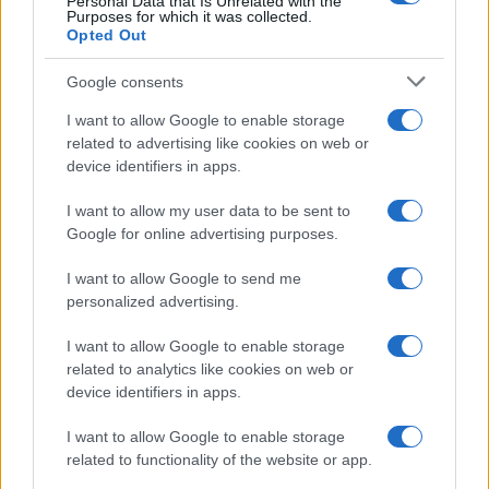
Personal Data that Is Unrelated with the
precedenza aveva lavorato come assistente
Purposes for which it was collected.
Opted Out
sociale nell’esercito israeliano. Il direttore di un
altro campo è stato definito un “sionista che
Google consents
pubblicamente sostiene Israele”. Un campeggio
I want to allow Google to enable storage
nell’Ontario è stato attaccato con l’accusa di
related to advertising like cookies on web or
“appropriazione culturale”
per il solo fatto che vi
device identifiers in apps.
mangiavano lo
za’atar
, una spezia mediorientale
I want to allow my user data to be sent to
tipica della cucina araba ma molto apprezzata
Google for online advertising purposes.
anche in Israele.
I want to allow Google to send me
personalized advertising.
Se in questo caso ci si è limitati a
campagne
I want to allow Google to enable storage
related to analytics like cookies on web or
intimidatorie
, in altre circostanze c’è chi ha fatto
device identifiers in apps.
ricorso alla violenza
in Canada:
solo nel 2024
,
una scuola elementare femminile ebraica di
I want to allow Google to enable storage
related to functionality of the website or app.
Toronto, la
Bais Chaya Mushka Girls Elementary