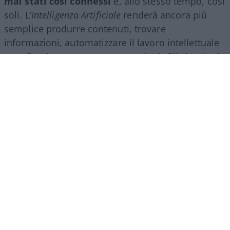
mai stati così connessi
e, allo stesso tempo, così
soli. L’
Intelligenza Artificiale
renderà ancora più
semplice produrre contenuti, trovare
informazioni, automatizzare il lavoro intellettuale
e perfino intrattenere conversazioni. Gli algoritmi
ci accompagneranno in ogni momento della
giornata e lo schermo diventerà sempre più il
filtro attraverso cui guardiamo il mondo.