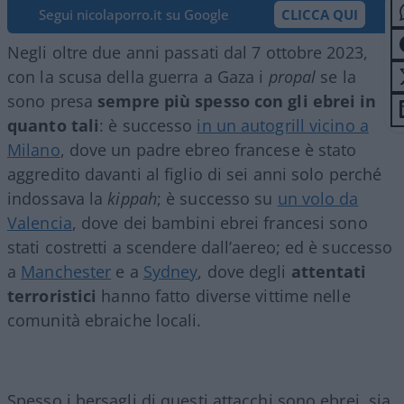
Segui nicolaporro.it su Google
CLICCA QUI
Negli oltre due anni passati dal 7 ottobre 2023,
con la scusa della guerra a Gaza i
propal
se la
sono presa
sempre più spesso con gli ebrei in
quanto tali
: è successo
in un autogrill vicino a
Milano
, dove un padre ebreo francese è stato
aggredito davanti al figlio di sei anni solo perché
indossava la
kippah
; è successo su
un volo da
Valencia
, dove dei bambini ebrei francesi sono
stati costretti a scendere dall’aereo; ed è successo
a
Manchester
e a
Sydney
, dove degli
attentati
terroristici
hanno fatto diverse vittime nelle
comunità ebraiche locali.
Spesso i bersagli di questi attacchi sono ebrei, sia