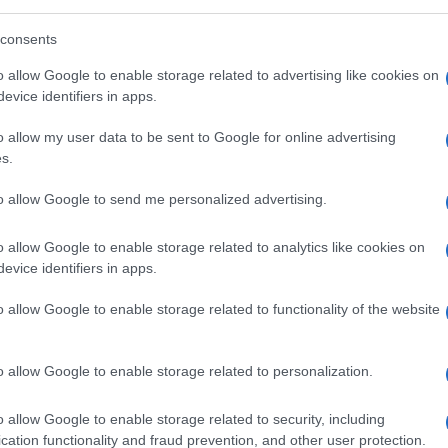
 310 milioni – è più difficile. Di ognuno
persecuzione subite, i livelli di
consents
evato – e chi ne è responsabile. Quest’anno
o allow Google to enable storage related to advertising like cookies on
secuzione è stato classificato come estremo
evice identifiers in apps.
l livello è classificato come molto elevato.
o allow my user data to be sent to Google for online advertising
iana della WWL 2025.
s.
to allow Google to send me personalized advertising.
o allow Google to enable storage related to analytics like cookies on
evice identifiers in apps.
cchi è il
ruolo svolto dall’islam
, le sue
tto – Somalia, Yemen, Libia, Sudan,
o allow Google to enable storage related to functionality of the website
a – dei 13 paesi in cui la persecuzione è
ove la popolazione è per circa la metà
o allow Google to enable storage related to personalization.
presentata dalla presenza nel nord est di
 Haram
, affiliato ad
al Qaeda
, e
Iswap
,
o allow Google to enable storage related to security, including
cation functionality and fraud prevention, and other user protection.
ll’etnia Fulani, islamica.