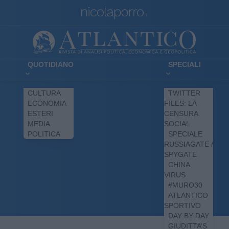
QUOTIDIANO
SPECIALI
CULTURA
TWITTER
ECONOMIA
FILES: LA
ESTERI
CENSURA
MEDIA
SOCIAL
POLITICA
SPECIALE
RUSSIAGATE /
SPYGATE
CHINA
VIRUS
#MURO30
ATLANTICO
SPORTIVO
DAY BY DAY
GIUDITTA’S