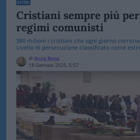
ESTERI
Cristiani sempre più pers
regimi comunisti
380 milioni i cristiani che ogni giorno corrono 
Livello di persecuzione classificato come es
di
Anna Bono
18 Gennaio 2025, 5:57