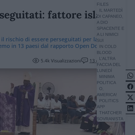
FILES
IL MARTEDÌ
eguitati: fattore islam e
DI CAPANEO,
A DIO
SPIACENTE E
A LI NIMICI
il rischio di essere perseguitati per la loro fede.
SUI
tremo in 13 paesi dal rapporto Open Doors
IN COLD
BLOOD
L’ALTRA
5.4k
Visualizzazioni
13
commenti
FACCIA DEL
LUNEDÌ
MINIMA
POLITICA
O,
AMERICA!
POLITICS
APP
THATCHER
SOVRANISTA