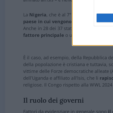
La
Nigeria
, che è al 7° posto, dopo l’Erit
paese in cui vengono uccisi più cristian
Anche in 28 dei 37 stati nei quali il livel
fattore principale
o uno dei fattori dete
È il caso, ad esempio, della Repubblica d
della popolazione è cristiana e tuttavia, so
vittime delle Forze democratiche alleate (
dell’Uganda e affiliato all’Isis, che li
rapis
religiose. Il Congo rispetto alla WWL 2024 è
Il ruolo dei governi
Fattori da evidenziare in generale sono
il