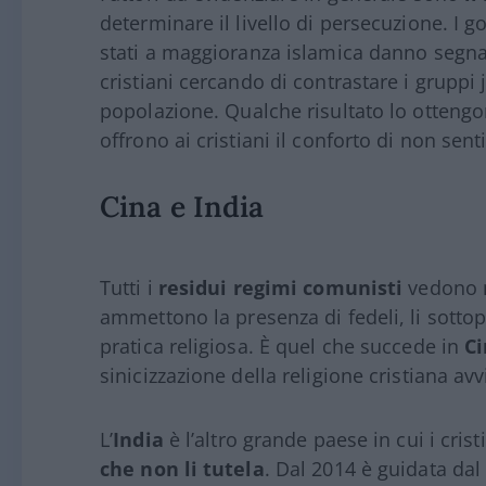
determinare il livello di persecuzione. I go
stati a maggioranza islamica danno segnal
cristiani cercando di contrastare i gruppi j
popolazione. Qualche risultato lo ottengo
offrono ai cristiani il conforto di non sent
Cina e India
Tutti i
residui regimi comunisti
vedono n
ammettono la presenza di fedeli, li sottop
pratica religiosa. È quel che succede in
C
sinicizzazione della religione cristiana avv
L’
India
è l’altro grande paese in cui i cri
che non li tutela
. Dal 2014 è guidata da