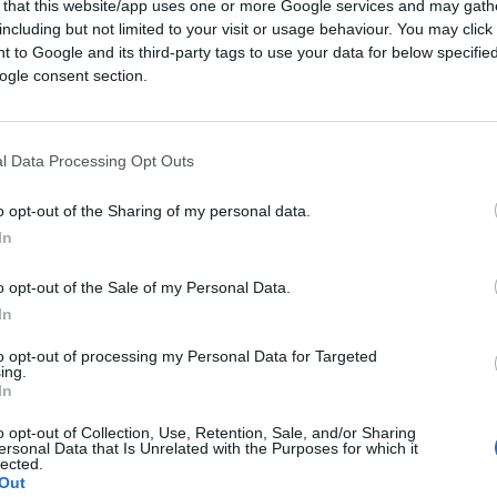
 that this website/app uses one or more Google services and may gath
i, vessazioni, soprusi, discriminazioni,
including but not limited to your visit or usage behaviour. You may click 
 to Google and its third-party tags to use your data for below specifi
sociale, economica e politica, limitazioni,
ogle consent section.
e ogni altra manifestazione di ostilità e
istiani.
l Data Processing Opt Outs
o opt-out of the Sharing of my personal data.
secuzione diventano insostenibili. Allora,
In
famiglie disperati
diventano profughi
–
a e dalla precarietà delle condizioni di vita. In
o opt-out of the Sale of my Personal Data.
visibili”, che cioè
nascondono la loro
In
convertiti da altre religioni che spesso, se
to opt-out of processing my Personal Data for Targeted
ro stessi famigliari.
ing.
In
o opt-out of Collection, Use, Retention, Sale, and/or Sharing
ersonal Data that Is Unrelated with the Purposes for which it
lected.
nno l’elenco, in ordine decrescente, dei
Out