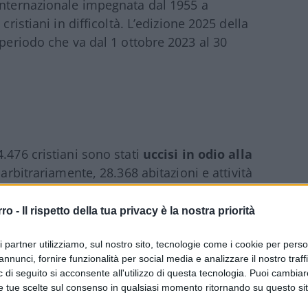
 internazionale impegnata dal 1955 a
cristiani in difficoltà. L’edizione 2025 della
 periodo che va dal 1 ottobre 2023 al 30
.476 cristiani sono stati
uccisi in odio alla
 arbitrariamente, 28.368 abitazioni e attività
state danneggiate o distrutte, 7.679 chiese
 hanno subito danni in certi casi irreparabili
rro -
Il rispetto della tua privacy è la nostra priorità
r ordine delle autorità governative o per
ri partner utilizziamo, sul nostro sito, tecnologie come i cookie per pers
annunci, fornire funzionalità per social media e analizzare il nostro traff
 di seguito si acconsente all'utilizzo di questa tecnologia. Puoi cambiar
ne assume anche altre forme
che
e tue scelte sul consenso in qualsiasi momento ritornando su questo si
della vita: privata, famigliare, comunitaria,