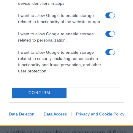
quello di
“denazificare”
l’Ucraina, ed è quanto
device identifiers in apps.
meno strano che Putin si ispiri proprio a un
I want to allow Google to enable storage
personaggio come Ilyin.
related to functionality of the website or app.
I want to allow Google to enable storage
La protesta degli studenti
related to personalization.
Gli studenti della
Rsuh
lo hanno notato, scrivendo
I want to allow Google to enable storage
nella loro petizione di “essere sinceramente
related to security, including authentication
functionality and fraud prevention, and other
indignati per la creazione di un centro educativo e
user protection.
scientifico intitolato al filosofo di estrema destra
Ivan Ilyn
. Nel XX secolo egli fu attivamente
connivente con le attività del regime fascista
CONFIRM
tedesco, giustificò i crimini di Hitler e scrisse sulla
necessità del fascismo russo
”.
Data Deletion
Data Access
Privacy and Cookie Policy
La petizione ha raccolto un gran numero di firme