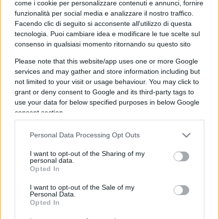
L’influenza su Putin
come i cookie per personalizzare contenuti e annunci, fornire
funzionalità per social media e analizzare il nostro traffico.
Facendo clic di seguito si acconsente all'utilizzo di questa
tecnologia. Puoi cambiare idea e modificare le tue scelte sul
Monarchico e
simpatizzante del fascismo
, Ilyin
consenso in qualsiasi momento ritornando su questo sito
scrisse molto. Le sue opere erano proibite
Please note that this website/app uses one or more Google
nell’Unione Sovietica, anche se continuarono a
services and may gather and store information including but
circolare in forma clandestina. Per capire la loro
not limited to your visit or usage behaviour. You may click to
influenza su Putin, basti dire che il leader del
grant or deny consent to Google and its third-party tags to
use your data for below specified purposes in below Google
Cremlino ha promosso personalmente il
consent section.
trasferimento della sua salma dalla Svizzera in
territorio russo, partecipando anche alla
Personal Data Processing Opt Outs
consacrazione della sua nuova tomba a Mosca nel
I want to opt-out of the Sharing of my
2005.
personal data.
Opted In
Chi si sforza di comprendere le motivazioni che
I want to opt-out of the Sale of my
Personal Data.
hanno spinto Putin a invadere e devastare
Opted In
l’Ucraina incontra grandi difficoltà. Senza dubbio