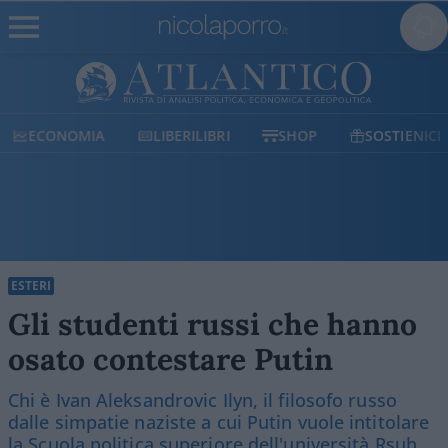
ECONOMIA
LIBERILIBRI
SHOP
SOSTIENICI
ESTERI
Gli studenti russi che hanno
osato contestare Putin
Chi è Ivan Aleksandrovic Ilyn, il filosofo russo
dalle simpatie naziste a cui Putin vuole intitolare
la Scuola politica superiore dell'università Rsuh