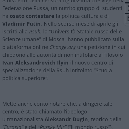
A dispetto della censura rigidissima che vige nella
Federazione Russa, un nutrito gruppo di studenti
ha
osato contestare
la politica culturale di
Vladimir Putin
. Nello scorso mese di aprile gli
iscritti alla
Rsuh
, la “Università Statale russa delle
Scienze umane” di Mosca, hanno pubblicato sulla
piattaforma online
Change.org
una petizione in cui
chiedono alle autorità di non intitolare al filosofo
Ivan Aleksandrovich Ilyin
il nuovo centro di
specializzazione della Rsuh intitolato “Scuola
politica superiore”.
Mette anche conto notare che, a dirigere tale
centro, è stato chiamato l’ideologo
ultranazionalista
Aleksandr Dugin
, teorico della
“Eurasia”
e del
“Russky Mir”
(“Il mondo russo”),