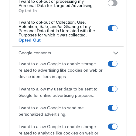
I want to opt-out of processing my
svolge un ruolo la nostalgia per l’Unione Sovietica.
Personal Data for Targeted Advertising.
Opted In
Non intesa, però, quale patria del “socialismo
reale”, bensì come grande potenza militare in
I want to opt-out of Collection, Use,
Retention, Sale, and/or Sharing of my
grado di
imporre lo spirito e lo stile di vita
Personal Data that Is Unrelated with the
Purposes for which it was collected.
russi
alle nazioni confinanti e sottomesse.
Opted Out
Google consents
Per il nuovo zar, Russia, Bielorussia e Ucraina
I want to allow Google to enable storage
related to advertising like cookies on web or
formano un blocco unico nel quale lo spirito della
device identifiers in apps.
“Russia eterna”
si esprime al meglio, contrastando
i valori borghesi e decadenti dell’Occidente.
I want to allow my user data to be sent to
Google for online advertising purposes.
Sintonia totale, quindi, con la politica di Putin,
anche se Ilyin simpatizzava con solo con il
I want to allow Google to send me
fascismo, ma
anche con il nazismo hitleriano
. Il
personalized advertising.
problema è che uno dei motivi principali (almeno
I want to allow Google to enable storage
in teoria) della “operazione militare speciale” è
related to analytics like cookies on web or