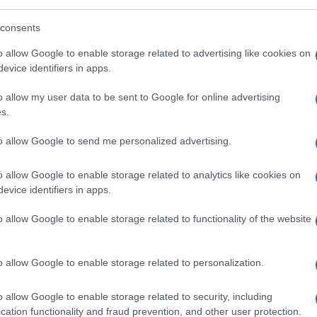
abilità esclusiva degli Stati, uno dopo l’altro
consents
esteso l’uso
di questi strumenti a tutta la
o allow Google to enable storage related to advertising like cookies on
evice identifiers in apps.
tutti gli elettori registrati
, con tanto di
o allow my user data to be sent to Google for online advertising
s.
re ad un’altra persona di presentare il
ti così lontano, hanno reso molto più
to allow Google to send me personalized advertising.
per posta o consentire ad un familiare o
 per proprio conto.
o allow Google to enable storage related to analytics like cookies on
evice identifiers in apps.
o allow Google to enable storage related to functionality of the website
o allow Google to enable storage related to personalization.
enomeno nuovo, il cosiddetto
ballot
e”
, che rischia di cambiare il panorama
o allow Google to enable storage related to security, including
cation functionality and fraud prevention, and other user protection.