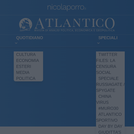
QUOTIDIANO
SPECIALI
CULTURA
TWITTER
ECONOMIA
FILES: LA
ESTERI
CENSURA
MEDIA
SOCIAL
POLITICA
SPECIALE
RUSSIAGATE /
SPYGATE
CHINA
VIRUS
#MURO30
ATLANTICO
SPORTIVO
DAY BY DAY
GIUDITTA’S