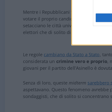
Mentre i Repubblicani vanno ancora a buss
votare il proprio candidato, squadre di at
setacciano le città universitarie per
raccog
elettori che di solito diserta le urne.
Le regole
cambiano da Stato a Stato
, tan
considerata un
crimine vero e proprio
, 
giovani per il partito dell’Asinello è dovut
Senza di loro, queste
midterm
sarebbero s
aspettavano. Questo fenomeno avrebbe po
sondaggisti, che di solito si concentrano s