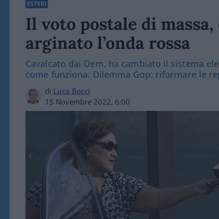
ESTERI
Il voto postale di mass
arginato l’onda rossa
Cavalcato dai Dem, ha cambiato il sistema ele
come funziona. Dilemma Gop: riformare le re
di
Luca Bocci
15 Novembre 2022, 6:00