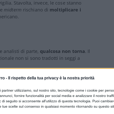
igilia. Stavolta, invece, le cose stanno
te
midterm
rischiano di
moltiplicare i
mericano.
e analisti di parte,
qualcosa non torna
. Il
ionale non si sono tradotti in seggi a
rro -
Il rispetto della tua privacy è la nostra priorità
are di
“vittoria mutilata”
per i Repubblicani
n un
turnout
da record, il partito dell’Elefante
ri partner utilizziamo, sul nostro sito, tecnologie come i cookie per pers
distacco di
parecchi milioni di voti
.
annunci, fornire funzionalità per social media e analizzare il nostro traff
 minoranze etniche e in fasce di
 di seguito si acconsente all'utilizzo di questa tecnologia. Puoi cambiar
e tue scelte sul consenso in qualsiasi momento ritornando su questo si
me le donne sposate.