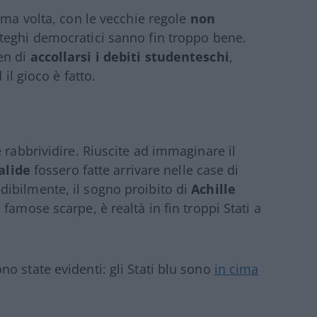
ima volta, con le vecchie regole
non
ateghi democratici sanno fin troppo bene.
en di
accollarsi i debiti studenteschi
,
d il gioco è fatto.
 rabbrividire. Riuscite ad immaginare il
alide
fossero fatte arrivare nelle case di
credibilmente, il sogno proibito di
Achille
famose scarpe, è realtà in fin troppi Stati a
o state evidenti: gli Stati blu sono
in cima