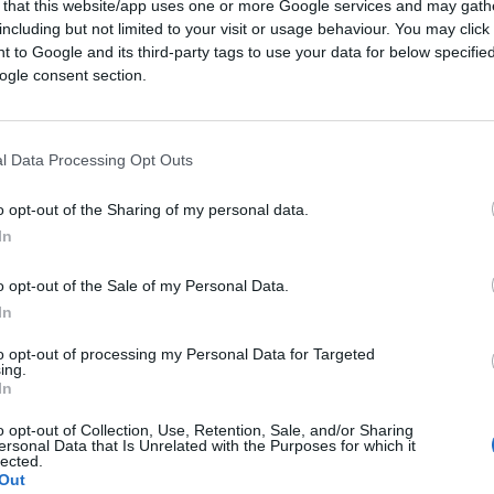
 that this website/app uses one or more Google services and may gath
including but not limited to your visit or usage behaviour. You may click 
 to Google and its third-party tags to use your data for below specifi
 Party
non sia riuscito a strappare il
ogle consent section.
) una maggioranza risicatissima alla
 non ha aiutato, a fare la differenza è stato
glia della pandemia che si sta rivelando un
l Data Processing Opt Outs
o opt-out of the Sharing of my personal data.
In
ome funziona
o opt-out of the Sale of my Personal Data.
re esistiti, la trasformazione in un
In
sta alla pandemia
. Fedeli alla regola
to opt-out of processing my Personal Data for Targeted
ella Casa Bianca di Obama,
Rahm
ing.
In
 i Democratici non si sono lasciati scappare
 la crisi.
o opt-out of Collection, Use, Retention, Sale, and/or Sharing
ersonal Data that Is Unrelated with the Purposes for which it
lected.
Out