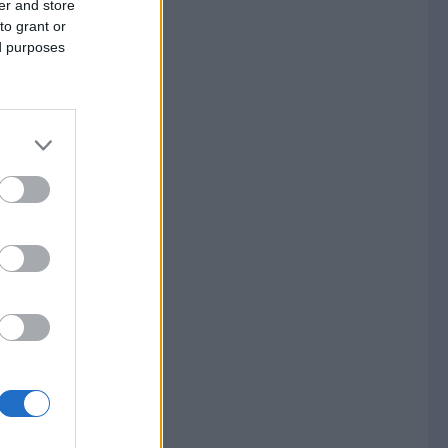
er and store
to grant or
ed purposes