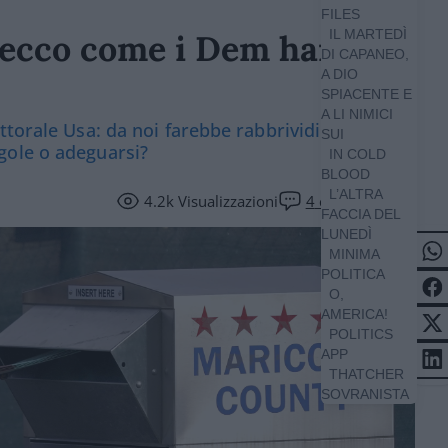
FILES
IL MARTEDÌ
a, ecco come i Dem hanno
DI CAPANEO,
A DIO
SPIACENTE E
A LI NIMICI
ttorale Usa: da noi farebbe rabbrividire, ecco
SUI
gole o adeguarsi?
IN COLD
BLOOD
L’ALTRA
4.2k
Visualizzazioni
4
commenti
FACCIA DEL
LUNEDÌ
MINIMA
POLITICA
O,
AMERICA!
POLITICS
APP
THATCHER
SOVRANISTA