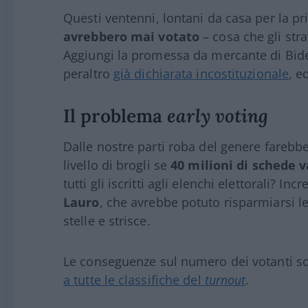
Questi ventenni, lontani da casa per la pr
avrebbero mai votato
– cosa che gli str
Aggiungi la promessa da mercante di Bid
peraltro
già dichiarata incostituzionale
, e
Il problema
early voting
Dalle nostre parti roba del genere farebbe
livello di brogli se
40 milioni di schede v
tutti gli iscritti agli elenchi elettorali? In
Lauro
, che avrebbe potuto risparmiarsi le 
stelle e strisce.
Le conseguenze sul numero dei votanti son
a tutte le classifiche del
turnout
.