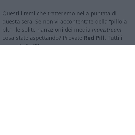
Questi i temi che tratteremo nella puntata di
questa sera. Se non vi accontentate della “pillola
blu”, le solite narrazioni dei media
mainstream
,
cosa state aspettando? Provate
Red Pill
. Tutti i
giovedì alle 23
su
NicolaPorro.it
,
Atlanticoquotidiano.it
e i rispettivi
canali
YouTube
:
@NicolaPorroZuppa
e
@atlanticoquotidiano
.
Democratici Usa sempre più
ostaggio degli islamo-
comunisti
El Sayed vince le primarie democratiche per il