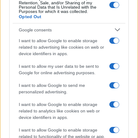
Retention, Sale, and/or Sharing of my
che è stato costruito nei due secoli di storia
Personal Data that Is Unrelated with the
statunitense, opponendosi a quello che viene
Purposes for which it was collected.
Opted Out
percepito come un mix di cultura
woke
in salsa
mediorientale che minaccia di spazzare via le
Google consents
tradizioni occidentali.
I want to allow Google to enable storage
related to advertising like cookies on web or
Europa disorientata
device identifiers in apps.
I want to allow my user data to be sent to
L’Europa continentale appare ancora
Google for online advertising purposes.
culturalmente disorientata
di fronte a questa
I want to allow Google to send me
sfida. Se da un lato le principali istituzioni culturali
personalized advertising.
sembrano mal digerire il passato con le sue
tradizioni, dall’altro si teme che un’accelerazione
I want to allow Google to enable storage
verso il nuovo possa
esacerbare tensioni
e far
related to analytics like cookies on web or
device identifiers in apps.
rinascere istanze di restaurazione culturale che al
momento appaiono improbabili, ma che
I want to allow Google to enable storage
potrebbero covare nell’animo di milioni di
related to functionality of the website or app.