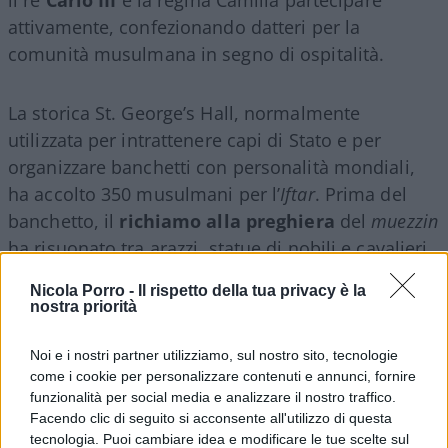
attivamente, confezionando datteri per la
comunità musulmana in segno di ospitalità.
La storica St. George’s Hall, normalmente
utilizzata per intrattenere capi di Stato e per
organizzare banchetti con personalità mondiali,
ha accolto 350 musulmani per l’
Iftar
. Prima del
banchetto, il
richiamo alla preghiera
del
muezzin
ha risuonato tra arazzi, statue di nobili e cavalieri
inglesi, un’immagine che sintetizza la
Nicola Porro -
Il rispetto della tua privacy è la
trasformazione culturale in atto nel Regno Unito.
nostra priorità
Due visioni contrapposte
Noi e i nostri partner utilizziamo, sul nostro sito, tecnologie
come i cookie per personalizzare contenuti e annunci, fornire
funzionalità per social media e analizzare il nostro traffico.
Facendo clic di seguito si acconsente all'utilizzo di questa
È evidente che l’Occidente risulta più che mai
tecnologia. Puoi cambiare idea e modificare le tue scelte sul