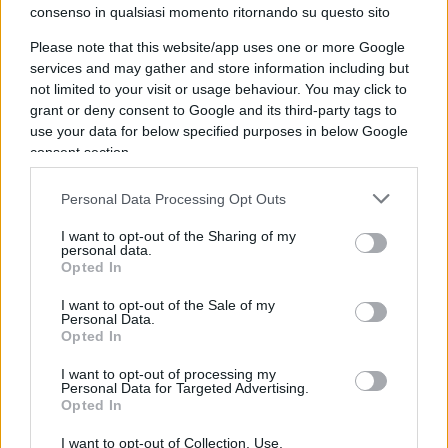
consenso in qualsiasi momento ritornando su questo sito
diviso anche nei simboli
, che certificano una
tendenza pluridecennale di visioni diverse su
Please note that this website/app uses one or more Google
come interpretare il passato, vivere il presente e
services and may gather and store information including but
not limited to your visit or usage behaviour. You may click to
costruire il futuro.
grant or deny consent to Google and its third-party tags to
use your data for below specified purposes in below Google
consent section.
Da un lato c’è chi vede il passato come un
retaggio da rileggere in chiave critica, da
Personal Data Processing Opt Outs
archiviare per procedere verso un’assimilazione
culturale che tende a
sostituire l’identità
I want to opt-out of the Sharing of my
personal data.
tradizionale
con qualcosa di nuovo o,
Opted In
considerate le politiche demografiche, con
I want to opt-out of the Sale of my
qualcosa di estraneo.
Personal Data.
Opted In
I want to opt-out of processing my
Personal Data for Targeted Advertising.
Dall’altro lato, l’America di Trump sembra voler
Opted In
combattere strenuamente
per preservare ciò
I want to opt-out of Collection, Use,