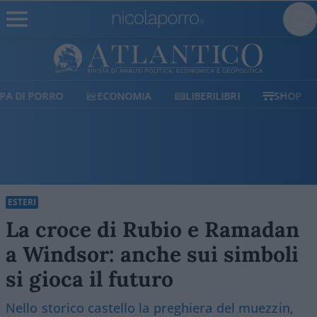
ECONOMIA
LIBERILIBRI
SHOP
SOSTIENICI
ESTERI
La croce di Rubio e Ramadan
a Windsor: anche sui simboli
si gioca il futuro
Nello storico castello la preghiera del muezzin,