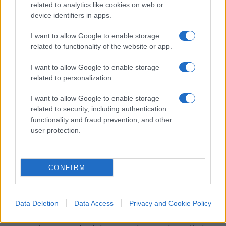
related to analytics like cookies on web or
assoggettabile a giudizi che distin­guono le guerre
device identifiers in apps.
giuste da quelle ingiuste, perché è la stessa
I want to allow Google to enable storage
guerra che deve
“decidere non quale dei diritti
related to functionality of the website or app.
rivendicati dalle due parti sia il vero diritto –
entrambe le parti hanno un vero diritto – ma quale
I want to allow Google to enable storage
related to personalization.
diritto debba cedere di fronte all’altro”
(
Verfasung
Deutchlands
, 1799).
I want to allow Google to enable storage
related to security, including authentication
functionality and fraud prevention, and other
Senza autorità
user protection.
Anche se il diritto internazionale fosse più chiaro
ed univoco non sarebbe privo di
vulnus
che
CONFIRM
renderebbero la sua efficacia relativa. Esso
esprime, in massimo grado, il paradosso posto
dal filosofo
Emanuele Severino
, per il quale la
Data Deletion
Data Access
Privacy and Cookie Policy
vera legittimità di una legge è proprio quella di