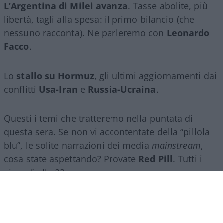
L’Argentina di Milei avanza
. Tasse abolite, più
libertà, tagli alla spesa: il primo bilancio (che
nessuno racconta). Ne parleremo con
Leonardo
Facco
.
Lo
stallo su Hormuz
, gli ultimi aggiornamenti dai
conflitti
Usa-Iran
e
Russia-Ucraina
.
Questi i temi che tratteremo nella puntata di
questa sera. Se non vi accontentate della “pillola
blu”, le solite narrazioni dei media
mainstream
,
cosa state aspettando? Provate
Red Pill
. Tutti i
giovedì alle 23
su
NicolaPorro.it
,
Atlanticoquotidiano.it
e i rispettivi
canali
YouTube
:
@NicolaPorroZuppa
e
@atlanticoquotidiano
.