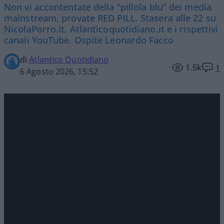
Non vi accontentate della “pillola blu” dei media
mainstream, provate RED PILL. Stasera alle 22 su
NicolaPorro.it, Atlanticoquotidiano.it e i rispettivi
canali YouTube. Ospite Leonardo Facco
di
Atlantico Quotidiano
1.5k
1
6 Agosto 2026, 15:52