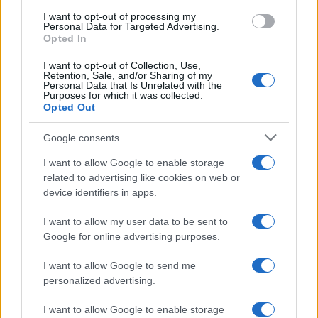
principi possono essere antitetici
.
I want to opt-out of processing my
Personal Data for Targeted Advertising.
Opted In
Questo comporta che,
a seconda delle
I want to opt-out of Collection, Use,
Retention, Sale, and/or Sharing of my
convenienze e degli equilibri politici
, possa
Personal Data that Is Unrelated with the
Purposes for which it was collected.
essere preferito da un qualsiasi attore politico
Opted Out
l’una o l’altra interpretazione della norma
internazionale. Ha un bel dire il citato Paccione a
Google consents
richiamare lo
jus ad bellum
nel percorso giuridico
I want to allow Google to enable storage
stabilito dal diritto internazionale e dalla Carta
related to advertising like cookies on web or
onusiana.
device identifiers in apps.
I want to allow my user data to be sent to
Google for online advertising purposes.
Egli non vuole rendersi conto della lezione di
I want to allow Google to send me
Hegel per il quale
tutti i contendenti
personalized advertising.
possiedono,
in nuce
, la
iusta causa
. Il filosofo di
I want to allow Google to enable storage
Stoccarda, infatti, ri­teneva che la guerra non sia