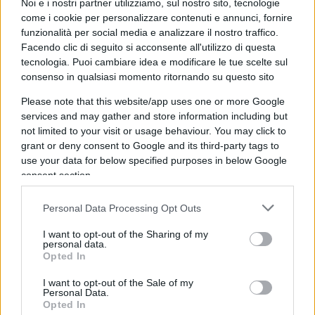
Noi e i nostri partner utilizziamo, sul nostro sito, tecnologie
compensare, in parte, la superiorità numerica
come i cookie per personalizzare contenuti e annunci, fornire
degli stati vicini agli Stati Uniti, tradendo
funzionalità per social media e analizzare il nostro traffico.
l’inevitabilità di schieramenti dettati dalle potenze
Facendo clic di seguito si acconsente all'utilizzo di questa
tecnologia. Puoi cambiare idea e modificare le tue scelte sul
egemoni.
consenso in qualsiasi momento ritornando su questo sito
Please note that this website/app uses one or more Google
Il diritto di guerra
services and may gather and store information including but
not limited to your visit or usage behaviour. You may click to
grant or deny consent to Google and its third-party tags to
Ciò detto è bene ricordare che la legislazione
use your data for below specified purposes in below Google
consent section.
internazionale “di guerra” si basa su assunti
condivisibili, sul piano etico, ma estremamente
Personal Data Processing Opt Outs
poco pratici nella loro applicazione. Un lascito
I want to opt-out of the Sharing of my
della tradizione wilsoniana (ben lontana dalla
personal data.
logica kantiana) tuttora vigente, è il porre sul
Opted In
medesimo piano valutativo, sia
I want to opt-out of the Sale of my
Personal Data.
l’autodeterminazione dei popoli, sia l’intangibilità
Opted In
dei confini. Non è difficile ammettere che
questi