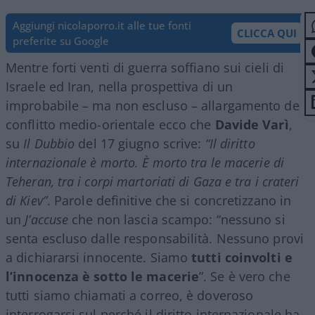
Aggiungi nicolaporro.it alle tue fonti
CLICCA QUI
preferite su Google
Mentre forti venti di guerra soffiano sui cieli di
Israele ed Iran, nella prospettiva di un
improbabile – ma non escluso – allargamento del
conflitto medio-orientale ecco che
Davide Varì
,
su
Il Dubbio
del 17 giugno scrive:
“Il diritto
internazionale è morto. È morto tra le macerie di
Teheran, tra i corpi martoriati di Gaza e tra i crateri
di Kiev”
. Parole definitive che si concretizzano in
un
J’accuse
che non lascia scampo: “nessuno si
senta escluso dalle responsabilità. Nessuno provi
a dichiararsi innocente. Siamo
tutti coinvolti e
l’innocenza è sotto le macerie
”. Se è vero che
tutti siamo chiamati a correo, è doveroso
interrogarsi sul perché il diritto internazionale ha