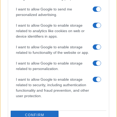
dell’agenda di governo, anche se per riparare a ciò
I want to allow Google to send me
che è stato fatto, ci vorrà molto tempo.
personalized advertising.
Per l’Italia un alleato in più
I want to allow Google to enable storage
related to analytics like cookies on web or
device identifiers in apps.
La lotta contro le follie
green
vedrà più numeroso,
I want to allow Google to enable storage
related to functionality of the website or app.
probabilmente, lo
schieramento del
pragmatismo e del buon senso
che si opporrà
I want to allow Google to enable storage
alle idee scellerate della sinistra radicale e verde e
related to personalization.
della Commissione europea, come i limiti alla
I want to allow Google to enable storage
circolazione in auto o lo stop ai condizionatori
related to security, including authentication
d’estate: sì, robe da matti.
functionality and fraud prevention, and other
user protection.
Il governo Meloni, a questo punto, potrà saldare
un
fronte unico
con i governi di Spagna e Grecia,
CONFIRM