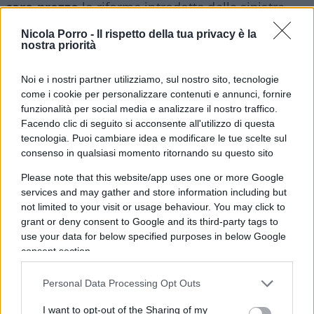
caro prezzo
le riforme introdotte dalla sinistra
socialista di Sanchez, che limitando quasi
Nicola Porro -
Il rispetto della tua privacy è la
totalmente i contratti temporanei ha irrigidito il
nostra priorità
mercato, di conseguenza paralizzando le
Noi e i nostri partner utilizziamo, sul nostro sito, tecnologie
assunzioni. Fa pensare alle proposte di Landini!
come i cookie per personalizzare contenuti e annunci, fornire
funzionalità per social media e analizzare il nostro traffico.
Modello Meloni
Facendo clic di seguito si acconsente all'utilizzo di questa
tecnologia. Puoi cambiare idea e modificare le tue scelte sul
consenso in qualsiasi momento ritornando su questo sito
Il
Partido Popular
guidato da
Alberto
Núñez Feijóo
e
Vox
di
Santiago Abascal
,
Please note that this website/app uses one or more Google
services and may gather and store information including but
principali partiti della destra spagnola,
not limited to your visit or usage behaviour. You may click to
propongono invece la
liberalizzazione dei
grant or deny consent to Google and its third-party tags to
contratti
sul modello di quanto attuato dal
use your data for below specified purposes in below Google
governo Meloni. La flessibilità permette di
consent section.
combattere la disoccupazione giovanile perché
Personal Data Processing Opt Outs
garantendo alle imprese la possibilità di licenziare
si rende più semplice e meno vincolante
I want to opt-out of the Sharing of my