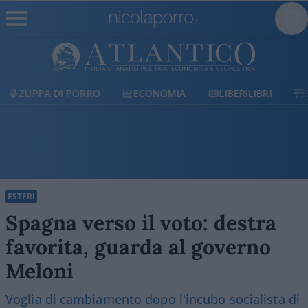
ECONOMIA
LIBERILIBRI
SHOP
SOSTIENICI
ESTERI
Spagna verso il voto: destra
favorita, guarda al governo
Meloni
Voglia di cambiamento dopo l'incubo socialista di