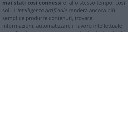
mai stati così connessi
e, allo stesso tempo, così
soli. L’
Intelligenza Artificiale
renderà ancora più
semplice produrre contenuti, trovare
informazioni, automatizzare il lavoro intellettuale
e perfino intrattenere conversazioni. Gli algoritmi
ci accompagneranno in ogni momento della
giornata e lo schermo diventerà sempre più il
filtro attraverso cui guardiamo il mondo.