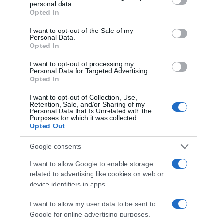
personal data.
l’assunzione, cui può seguire un contratto a tempo
Opted In
indeterminato.
I want to opt-out of the Sale of my
Personal Data.
Opted In
La destra viene data
nettamente in testa
e altro
I want to opt-out of processing my
Personal Data for Targeted Advertising.
non potrebbe essere data la situazione che tutto il
Opted In
Paese sta vivendo: l’immigrazione clandestina si
I want to opt-out of Collection, Use,
fa sempre più dilagante, la lotta al carovita
Retention, Sale, and/or Sharing of my
Personal Data that Is Unrelated with the
attraverso i sussidi non ha funzionato e
Purposes for which it was collected.
Opted Out
soprattutto le politiche del
tassa-e-spendi
hanno
indebolito l’economia e aumentato il debito.
Google consents
I want to allow Google to enable storage
Come in Italia, la destra non risolverà i problemi
related to advertising like cookies on web or
da un giorno all’altro, ma una volta che il
Partido
device identifiers in apps.
Popular
e
Vox
saranno al governo, l’immigrazione
I want to allow my user data to be sent to
e il lavoro saranno sicuramente al centro
Google for online advertising purposes.