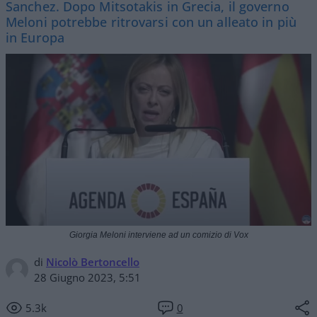
Sanchez. Dopo Mitsotakis in Grecia, il governo
Meloni potrebbe ritrovarsi con un alleato in più
in Europa
Giorgia Meloni interviene ad un comizio di Vox
di
Nicolò Bertoncello
28 Giugno 2023, 5:51
5.3k
0