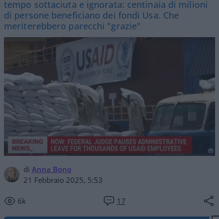
tempo sottaciuta e ignorata: centinaia di milioni
di persone beneficiano dei fondi Usa. Che
meriterebbero parecchi "grazie"
di
Anna Bono
21 Febbraio 2025, 5:53
6k
17