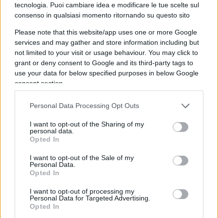
tecnologia. Puoi cambiare idea e modificare le tue scelte sul
consenso in qualsiasi momento ritornando su questo sito
In
Colombia
se verranno meno le risorse fornite
Please note that this website/app uses one or more Google
dagli Stati Uniti tramite l’USAID la Chiesa cattolica
services and may gather and store information including but
non sarà più in grado di provvedere a 15.000
not limited to your visit or usage behaviour. You may click to
persone assistite in nove giurisdizioni
grant or deny consent to Google and its third-party tags to
use your data for below specified purposes in below Google
ecclesiastiche. In
Bangladesh
preoccupa
consent section.
l’interruzione degli aiuti alimentari dell’USAID ai
quasi 700.000 rifugiati
Rohingya
, fuggiti dal
Personal Data Processing Opt Outs
Myanmar e ospitati dal 2017 al
Cox’s Bazar
, il più
I want to opt-out of the Sharing of my
grande campo profughi del mondo.
personal data.
Opted In
L’uscita da OMS e agenzie Onu
I want to opt-out of the Sale of my
Personal Data.
Opted In
I want to opt-out of processing my
Quelli USAID sono progetti realizzati nell’ambito
Personal Data for Targeted Advertising.
della cooperazione Usa bilaterale. Ma non sono i
Opted In