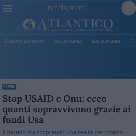
 PORRO
ECONOMIA
LIBERILIBRI
SHOP
SO
ESTERI
Stop USAID e Onu: ecco
quanti sopravvivono grazie ai
fondi Usa
Il mondo sta scoprendo una realtà per troppo