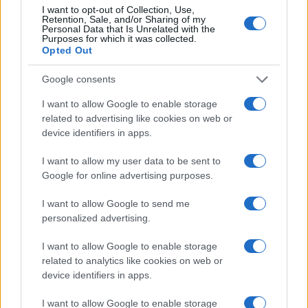
soli che rischiano di essere, se non sospesi,
I want to opt-out of Collection, Use,
Retention, Sale, and/or Sharing of my
ridimensionati. Gli Stati Uniti infatti sono i
Personal Data that Is Unrelated with the
maggiori finanziatori, e di gran lunga,
Purposes for which it was collected.
Opted Out
dell’agenzie umanitarie dell’Onu
.
Google consents
L’annunciata decisione di uscire dall’Oms,
I want to allow Google to enable storage
l’Organizzazione mondiale della sanità, priva
related to advertising like cookies on web or
device identifiers in apps.
l’agenzia di oltre il 14 per cento dei suoi fondi,
tanti erano quelli versati da Washington. Tra le
I want to allow my user data to be sent to
motivazioni per l’uscita dall’Oms ci sono la
Google for online advertising purposes.
pessima gestione
della pandemia di
Covid-19
e di
I want to allow Google to send me
altre crisi sanitarie globali, il fallimento nel
personalized advertising.
realizzare riforme ritenute urgenti e la
mancanza
di indipendenza
da indebite influenze politiche
I want to allow Google to enable storage
related to analytics like cookies on web or
esercitate dagli Stati membri, prima fra tutte la
device identifiers in apps.
Cina ovviamente.
I want to allow Google to enable storage