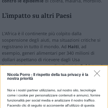
contro le epidemie
di colera, malaria, morbillo.
L’impatto su altri Paesi
L’Africa è il continente più colpito dalla
sospensione degli aiuti, ma situazioni critiche si
registrano in tutto il mondo. Ad
Haiti
, ad
esempio, generi alimentari per 340 milioni di
dollari aspettano di ricevere dagli Usa
l’autorizzazione a essere distribuiti. In
Pakistan
è
in forse il programma avviato nel 2023 per aiutare
Nicola Porro -
Il rispetto della tua privacy è la
il Paese a combattere la tubercolosi di cui si
nostra priorità
registrano più di 600.000 nuovi casi all’anno. A
Noi e i nostri partner utilizziamo, sul nostro sito, tecnologie
rischio sono le circa 1.500 famiglie assistite ogni
come i cookie per personalizzare contenuti e annunci, fornire
mese. Inoltre centinaia di dipendenti potrebbero
funzionalità per social media e analizzare il nostro traffico.
perdere il lavoro.
Facendo clic di seguito si acconsente all'utilizzo di questa