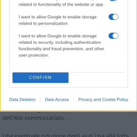
related to functionality of the website or app.
Trump potrebbe decidere di sospendere il
I want to allow Google to enable storage
related to personalization.
finanziamento ad altre agenzie Onu con
conseguenze disastrose. L’Alto commissariato
I want to allow Google to enable storage
Onu per i rifugiati, ad esempio, che ha un bilancio
related to security, including authentication
functionality and fraud prevention, and other
di quasi 11 miliardi di dollari, nel 2024 ha ricevuto
user protection.
dagli Usa più di due miliardi
. Il secondo maggior
finanziatore è stata la Germania, con 332 milioni,
seguita dall’Unione europea con 270 milioni.
CONFIRM
Se mai venissero meno i fondi americani,
ne
Data Deletion
Data Access
Privacy and Cookie Policy
risentirebbe l’assistenza a 100 milioni di
sfollati
e rifugiati che sono sotto mandato
dell’Alto commissariato.
Una eventuale riduzione degli aiuti Usa alla lotta