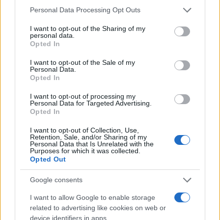
termine della guerra tra Israele e
Hezbollah
in
Personal Data Processing Opt Outs
Libano. Essa richiedeva il cessate il fuoco
I want to opt-out of the Sharing of my
personal data.
immediato, la fine delle ostilità da entrambe le
Opted In
parti e il ritiro delle forze israeliane dal Libano
meridionale. Ma uno degli elementi chiave della
I want to opt-out of the Sale of my
Personal Data.
risoluzione era la creazione di una
zona
Opted In
smilitarizzata a sud del fiume Litani
, vietando
I want to opt-out of processing my
lo stoccaggio di armamenti non autorizzati, ad
Personal Data for Targeted Advertising.
Opted In
eccezione delle forze armate regolari libanesi e
UNIFIL. Il documento prevedeva anche il
I want to opt-out of Collection, Use,
Retention, Sale, and/or Sharing of my
rafforzamento della missione UNIFIL, affidandole
Personal Data that Is Unrelated with the
Purposes for which it was collected.
il compito di monitorare l’area e prevenire nuove
Opted Out
escalation militari.
Google consents
Il fallimento di UNIFIL
I want to allow Google to enable storage
related to advertising like cookies on web or
device identifiers in apps.