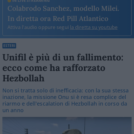
IN LIVE STREAMING
Colabrodo Sanchez, modello Milei.
In diretta ora Red Pill Atlantico
Attiva l'audio oppure segui
la diretta su youtube
ESTERI
Unifil è più di un fallimento:
ecco come ha rafforzato
Hezbollah
Non si tratta solo di inefficacia: con la sua stessa
inazione, la missione Onu si è resa complice del
riarmo e dell'escalation di Hezbollah in corso da
un anno