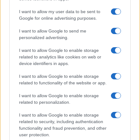
Evidentemente, però, UNIFIL ha
fallito nel suo
I want to allow my user data to be sent to
obiettivo principale
.
Hezbollah
ha continuato a
Google for online advertising purposes.
operare senza interdizione, costruendo
I want to allow Google to send me
infrastrutture militari clandestine e preparando
personalized advertising.
nuovi attacchi contro Israele. Le forze di pace
I want to allow Google to enable storage
hanno fatto poco più che documentare queste
related to analytics like cookies on web or
violazioni.
device identifiers in apps.
I want to allow Google to enable storage
Israele ha più volte criticato UNIFIL per la sua
related to functionality of the website or app.
inefficacia, sottolineando come la missione,
invece di fungere da deterrente, abbia
I want to allow Google to enable storage
related to personalization.
involontariamente (?)
agevolato il rafforzamento
di
Hezbollah
. Le violazioni della risoluzione 1701
I want to allow Google to enable storage
sono divenute la norma, e la presenza di UNIFIL
related to security, including authentication
functionality and fraud prevention, and other
non è riuscita a fermare l’espansione politica della
user protection.
milizia terrorista. Le truppe dell’Onu, spesso