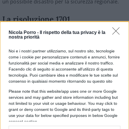
un possibile disastro per la sicurezza regionale.
La risoluzione 1701
Nicola Porro -
Il rispetto della tua privacy è la
nostra priorità
Tuttavia, gli eventi hanno sollevato domande
cruciali sulla reale efficacia di UNIFIL, la forza di
Noi e i nostri partner utilizziamo, sul nostro sito, tecnologie
pace delle Nazioni Unite presente sul confine tra
come i cookie per personalizzare contenuti e annunci, fornire
Israele e Libano
da ben 46 anni
. Tunnel, armi e
funzionalità per social media e analizzare il nostro traffico.
Facendo clic di seguito si acconsente all'utilizzo di questa
mezzi di
Hezbollah
non avrebbero dovuto trovarsi
tecnologia. Puoi cambiare idea e modificare le tue scelte sul
lì, a poche centinaia di metri dal confine.
consenso in qualsiasi momento ritornando su questo sito
Please note that this website/app uses one or more Google
Istituita nel 1978, UNIFIL aveva il compito di
services and may gather and store information including but
monitorare il cessate il fuoco e prevenire una
not limited to your visit or usage behaviour. You may click to
grant or deny consent to Google and its third-party tags to
escalation tra Israele e le fazioni libanesi, un ruolo
use your data for below specified purposes in below Google
ampliato con la Risoluzione del Consiglio di
consent section.
Sicurezza Onu 1701, adottata il 12 agosto 2006, al