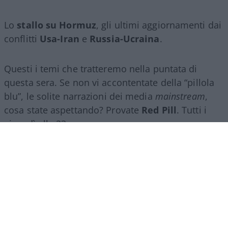
Lo
stallo su Hormuz
, gli ultimi aggiornamenti dai
conflitti
Usa-Iran
e
Russia-Ucraina
.
Questi i temi che tratteremo nella puntata di
questa sera. Se non vi accontentate della “pillola
blu”, le solite narrazioni dei media
mainstream
,
cosa state aspettando? Provate
Red Pill
. Tutti i
giovedì alle 23
su
NicolaPorro.it
,
Atlanticoquotidiano.it
e i rispettivi
canali
YouTube
:
@NicolaPorroZuppa
e
@atlanticoquotidiano
.
Democratici Usa sempre più