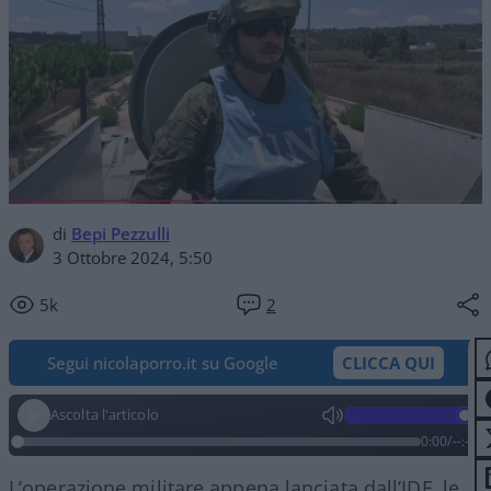
di
Bepi Pezzulli
3 Ottobre 2024, 5:50
5k
2
Segui nicolaporro.it su Google
CLICCA QUI
Ascolta l'articolo
0:00
/
--:--
L’operazione militare appena lanciata dall’IDF, le