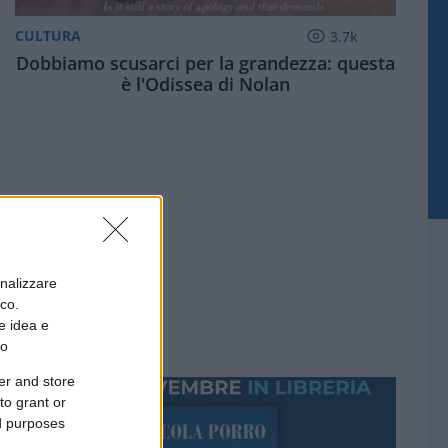
CULTURA
3.7k
Dobbiamo scusarci per la grandezza: questa
è l'Odissea di Nolan
onalizzare
ico.
e idea e
to
er and store
to grant or
ed purposes