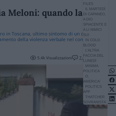
FILES
IL MARTEDÌ
a Meloni: quando la
DI CAPANEO,
A DIO
SPIACENTE E
A LI NIMICI
ro in Toscana, ultimo sintomo di un clima
SUI
amento della violenza verbale nel confronto
IN COLD
BLOOD
L’ALTRA
FACCIA DEL
5.4k
Visualizzazioni
7
commenti
LUNEDÌ
MINIMA
POLITICA
O,
AMERICA!
POLITICS
APP
THATCHER
SOVRANISTA