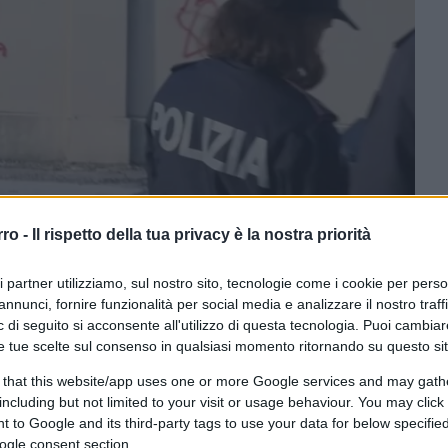
rro -
Il rispetto della tua privacy è la nostra priorità
ri partner utilizziamo, sul nostro sito, tecnologie come i cookie per pers
annunci, fornire funzionalità per social media e analizzare il nostro traff
CLICCA QUI
 di seguito si acconsente all'utilizzo di questa tecnologia. Puoi cambiar
e tue scelte sul consenso in qualsiasi momento ritornando su questo si
 that this website/app uses one or more Google services and may gath
0:00
/
--:--
including but not limited to your visit or usage behaviour. You may click 
 to Google and its third-party tags to use your data for below specifi
e del Consiglio
Giorgia Meloni
comparsa su
ogle consent section.