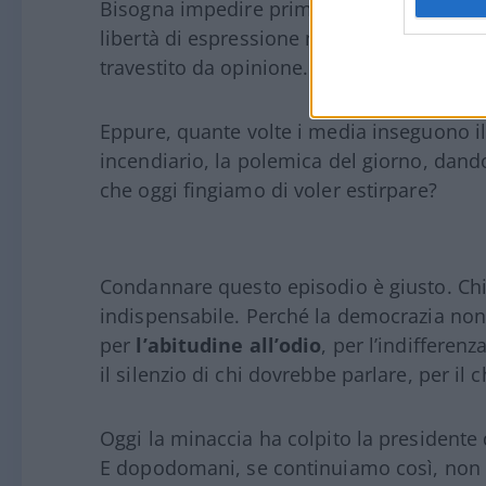
Bisogna impedire prima. Il comunicato del
libertà di espressione non è un lasciapass
travestito da opinione.
Eppure, quante volte i media inseguono il
incendiario, la polemica del giorno, dand
che oggi fingiamo di voler estirpare?
Condannare questo episodio è giusto. Chi
indispensabile. Perché la democrazia no
per
l’abitudine all’odio
, per l’indifferen
il silenzio di chi dovrebbe parlare, per il
Oggi la minaccia ha colpito la presidente 
E dopodomani, se continuiamo così, non f