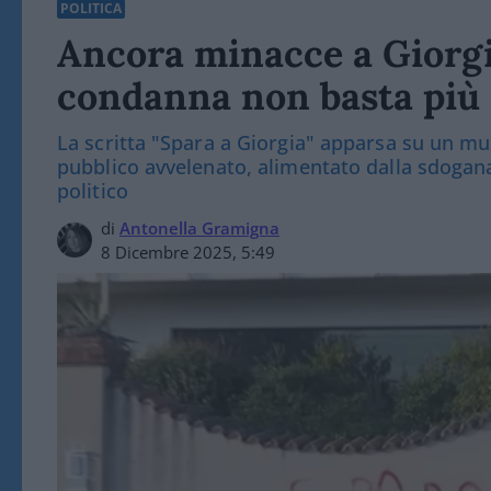
POLITICA
Ancora minacce a Giorgi
condanna non basta più
La scritta "Spara a Giorgia" apparsa su un mu
pubblico avvelenato, alimentato dalla sdogan
politico
di
Antonella Gramigna
8 Dicembre 2025, 5:49