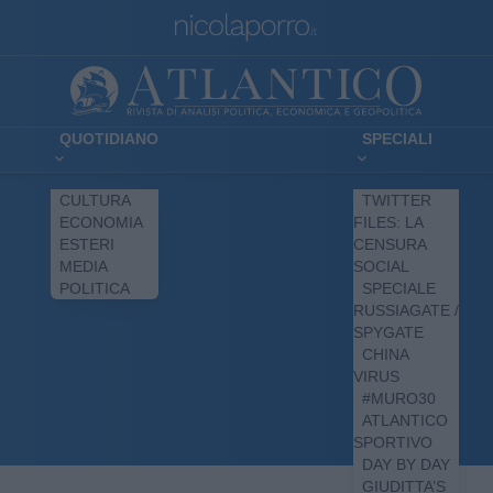
QUOTIDIANO
SPECIALI
CULTURA
TWITTER
ECONOMIA
FILES: LA
ESTERI
CENSURA
MEDIA
SOCIAL
POLITICA
SPECIALE
RUSSIAGATE /
SPYGATE
CHINA
VIRUS
#MURO30
ATLANTICO
SPORTIVO
DAY BY DAY
GIUDITTA’S