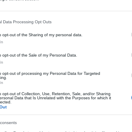
 Giorgia”
, firmata con la stella a cinque
i un
clima pubblico marcio
, normalizzato,
tato come folclore politico fino a quando
l Data Processing Opt Outs
o opt-out of the Sharing of my personal data.
In
rimendo una condanna ferma e ineccepibile,
o opt-out of the Sale of my Personal Data.
In
e i media
fingono di non vedere
: la violenza
to, un linguaggio che attraversa
to opt-out of processing my Personal Data for Targeted
ing.
 piazze, tutti i
social
.
In
o opt-out of Collection, Use, Retention, Sale, and/or Sharing
ersonal Data that Is Unrelated with the Purposes for which it
lected.
Out
a scritta rivela. Perché è troppo facile
io pubblico è stato trasformato in
un’arena
consents
odio mascherate da “libertà di opinione”.