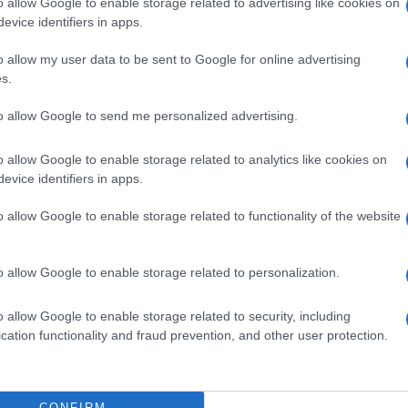
o allow Google to enable storage related to advertising like cookies on
evice identifiers in apps.
o allow my user data to be sent to Google for online advertising
 episodi nascano dal nulla, come funghi nel
s.
ato
che la politica stessa – in tutte le sue
sato come arma.
to allow Google to send me personalized advertising.
o allow Google to enable storage related to analytics like cookies on
a è doveroso anche dire che la violenza
evice identifiers in apps.
ce laddove il linguaggio estremo diventa
ale viene premiata, dove
l’avversario viene
o allow Google to enable storage related to functionality of the website
o allow Google to enable storage related to personalization.
o allow Google to enable storage related to security, including
cation functionality and fraud prevention, and other user protection.
ponsabilità più grande
, quella che spesso
e. Perché non basta condannare dopo.
CONFIRM