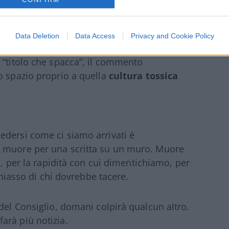
l’Associazione lo dice chiaramente: la
are per le minacce, né un alibi per l’odio
Data Deletion
Data Access
Privacy and Cookie Policy
 “titolo che spacca”, il commento
o spazio proprio a quella
cultura tossica
edersi come ci siamo arrivati è
n muore per una scritta su un muro. Muore
za, per la rapidità con cui dimentichiamo, per
 chiasso di chi dovrebbe tacere.
del Consiglio, domani colpirà qualcun altro.
arà più notizia.