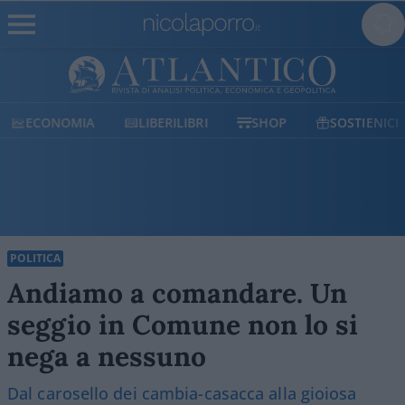
ECONOMIA
LIBERILIBRI
SHOP
SOSTIENICI
POLITICA
Andiamo a comandare. Un
seggio in Comune non lo si
nega a nessuno
Dal carosello dei cambia-casacca alla gioiosa