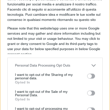
succulento pollo arrosto. In altre parole, vedo una
funzionalità per social media e analizzare il nostro traffico.
Facendo clic di seguito si acconsente all'utilizzo di questa
sconsolante e diffusa conferma di
poca
tecnologia. Puoi cambiare idea e modificare le tue scelte sul
professionalità
in molti nuovi candidati alle
consenso in qualsiasi momento ritornando su questo sito
prese con la patata bollente – sempre per
Please note that this website/app uses one or more Google
rimanere nei pressi della tavola – e che ora non
services and may gather and store information including but
sanno che fare perché hanno vinto.
not limited to your visit or usage behaviour. You may click to
grant or deny consent to Google and its third-party tags to
use your data for below specified purposes in below Google
Inesperienza
consent section.
Personal Data Processing Opt Outs
A qualcuno
tremano i polsi e le gambe
oltre la
I want to opt-out of the Sharing of my
propria sopportazione e decide di ritirarsi sul più
personal data.
Opted In
bello (beninteso, solo per lui), mentre a certi nuovi
sindaci, privi della benché minima esperienza del
I want to opt-out of the Sale of my
Personal Data.
Comune, già si riempie l’agenda di consulenti e
Opted In
tutori che non vedono l’ora d’insegnare loro come
I want to opt-out of processing my