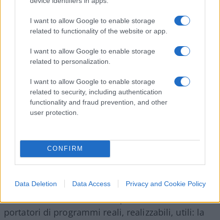
device identifiers in apps.
Scusatemi, ma voi affidereste la gestione della
I want to allow Google to enable storage
vostra attività lavorativa a un
perfetto
related to functionality of the website or app.
sconosciuto
, magari gioiosamente ventenne e
I want to allow Google to enable storage
magari messo lì a riempire la lista solo perché di
related to personalization.
sesso femminile (in osservanza della norma sulla
parità di genere)? Sono gli effetti di meccanismi
I want to allow Google to enable storage
related to security, including authentication
elettorali complessi e talvolta bizzarri, e questa
functionality and fraud prevention, and other
volta anche gli addetti ai lavori, regolamento alla
user protection.
mano, sono stupiti di certi risultati che paiono
illogici.
CONFIRM
I riempilista
Data Deletion
Data Access
Privacy and Cookie Policy
V’è un altro elemento che conferma la tendenza
all’aver formato liste
contro
più che candidati
portatori di programmi reali, realizzabili, utili: la