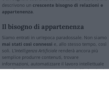
descrivono un
crescente bisogno di relazioni e
appartenenza
.
Il bisogno di appartenenza
Siamo entrati in un’epoca paradossale. Non siamo
mai stati così connessi
e, allo stesso tempo, così
soli. L’
Intelligenza Artificiale
renderà ancora più
semplice produrre contenuti, trovare
informazioni, automatizzare il lavoro intellettuale
e perfino intrattenere conversazioni. Gli algoritmi
ci accompagneranno in ogni momento della
giornata e lo schermo diventerà sempre più il
filtro attraverso cui guardiamo il mondo.