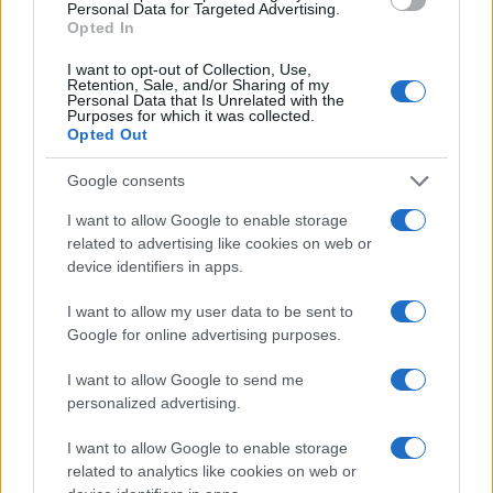
lo si gestisca. Sbarazzarsi, eventualmente, di certi
Personal Data for Targeted Advertising.
Opted In
consulenti esterni e non eletti non è cosa
semplice, ma soprattutto, vigilare sul loro operato
I want to opt-out of Collection, Use,
Retention, Sale, and/or Sharing of my
è cosa tutt’altro che agevole, proprio perché
Personal Data that Is Unrelated with the
Purposes for which it was collected.
estranei all’amministrazione e non dotati di voce
Opted Out
propria.
Google consents
Ancora una volta sembra proprio che da noi si
I want to allow Google to enable storage
related to advertising like cookies on web or
stenti a imparare certe lezioni. Abbiamo assistito,
device identifiers in apps.
pochi giorni orsono, alla devastante avanzata dei
dilettanti allo sbaraglio
, e le conseguenze le
I want to allow my user data to be sent to
vedranno presto quegli elettori che, pur di votare
Google for online advertising purposes.
contro
qualcuno, hanno preferito votare
I want to allow Google to send me
sconosciuti antagonisti delle cui capacità
personalized advertising.
amministrative si sa zero.
I want to allow Google to enable storage
related to analytics like cookies on web or