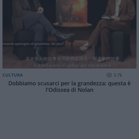
Assorbiti dal meriggiare pallido e assorto,
abbiamo lo stato d’animo adatto a tornare ad
occuparci di una zona del mondo che meriggia
tutto il giorno: lo
Stretto di Hormuz
. Ed il