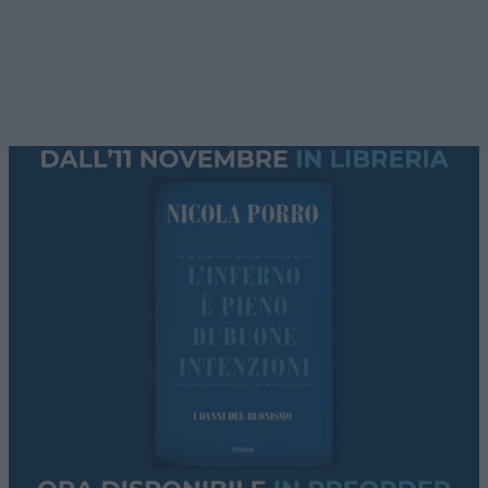
negoziato in corso, fra Oman ed Iran.
Premessa: l’accordo Usa-Iran
Esso discende dal protocollo di intesa Usa-Iran
del giugno 2026, il cui paragrafo 5 recita: