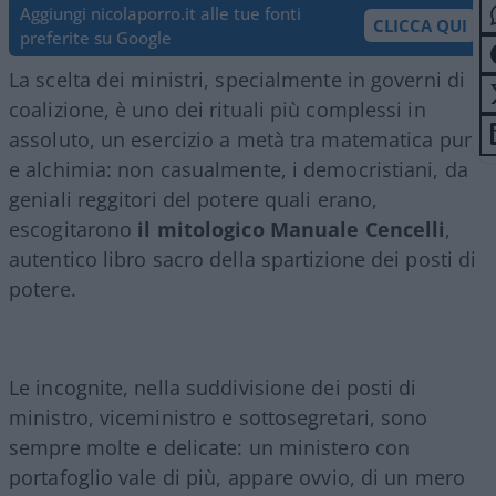
Aggiungi nicolaporro.it alle tue fonti
CLICCA QUI
preferite su Google
La scelta dei ministri, specialmente in governi di
coalizione, è uno dei rituali più complessi in
assoluto, un esercizio a metà tra matematica pura
e alchimia: non casualmente, i democristiani, da
geniali reggitori del potere quali erano,
escogitarono
il mitologico Manuale Cencelli
,
autentico libro sacro della spartizione dei posti di
potere.
Le incognite, nella suddivisione dei posti di
ministro, viceministro e sottosegretari, sono
sempre molte e delicate: un ministero con
portafoglio vale di più, appare ovvio, di un mero