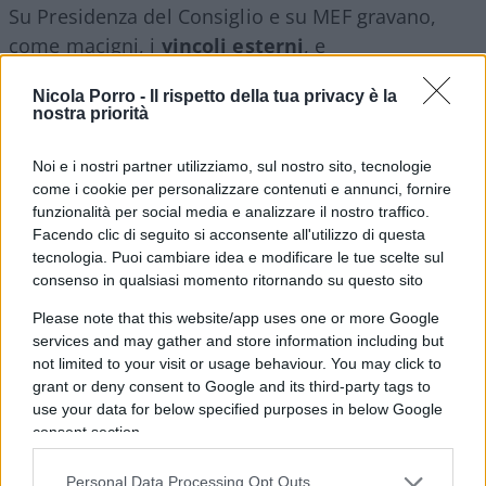
Su Presidenza del Consiglio e su MEF gravano,
come macigni, i
vincoli esterni
, e
amministrativamente interni, del Pnrr: sotto il
Nicola Porro -
Il rispetto della tua privacy è la
primo punto di vista, va ricordato come il
nostra priorità
combinato Commissione europea-Quirinale senza
dubbio alcuno eserciterà uno scrutinio di
Noi e i nostri partner utilizziamo, sul nostro sito, tecnologie
aderenza del ministro proposto ai canoni di
come i cookie per personalizzare contenuti e annunci, fornire
funzionalità per social media e analizzare il nostro traffico.
responsabilità istituzionale implicati dagli obiettivi
Facendo clic di seguito si acconsente all'utilizzo di questa
Pnrr.
tecnologia. Puoi cambiare idea e modificare le tue scelte sul
consenso in qualsiasi momento ritornando su questo sito
Se già nel 2018, il Quirinale espresse i suoi dubbi
Please note that this website/app uses one or more Google
sull’allora proposto ministro dell’economia e delle
services and may gather and store information including but
not limited to your visit or usage behaviour. You may click to
finanze, in un anno che ancora non conosceva
grant or deny consent to Google and its third-party tags to
guerra, pandemia, crisi economica né Pnrr,
use your data for below specified purposes in below Google
figuriamoci ora.
consent section.
Personal Data Processing Opt Outs