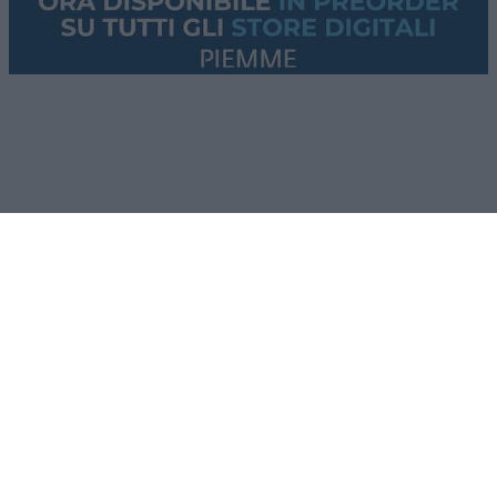
[5.1.] “Con la firma del presente Memorandum
d’Intesa, la Repubblica Islamica dell’Iran
prenderà
le disposizioni necessarie
[
will make
arrangements
], facendo del proprio meglio, per
garantire il passaggio sicuro delle navi
commerciali
senza alcun onere, per soli 60
giorni
, dal Golfo Persico al Mar d’Oman e
viceversa”.
[5.2.] “Il traffico delle navi commerciali
inizierà
immediatamente
e, tenuto conto della necessità
di rimuovere gli ostacoli tecnici e militari, e dello
sminamento da parte della Repubblica Islamica
dell’Iran [
demining by the Islamic Republic of Iran
],
sarà ripristinato
entro 30 giorni
“.