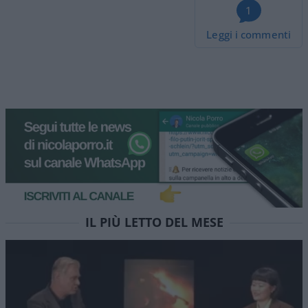
1
Leggi i commenti
La trattativa su Hormuz e la
possibile via d’uscita per
l’Iran
Un accordo che salvi la faccia agli iraniani ma di
fatto senza compromettere né lo status di
Hormuz né la Convenzione UNCLOS. E la notizia è
che Teheran si sta piegando
di
Musso
1.5k
0
8 Agosto 2026, 5:59