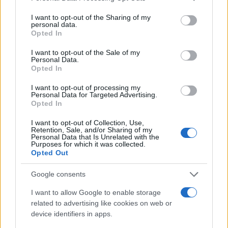
I want to opt-out of the Sharing of my
Per questo, le figure che siederanno a Palazzo
personal data.
Chigi e a Via XX Settembre dovranno essere di
Opted In
altissimo profilo istituzionale
, accettate in sede
I want to opt-out of the Sale of my
euro-unitaria e dalle istituzioni finanziarie globali;
Personal Data.
Opted In
ogni partito, nonostante cercherà di porre la sua
bandierina identitaria, dovrà saper tirare fuori dal
I want to opt-out of processing my
Personal Data for Targeted Advertising.
cilindro un nome davvero spendibile.
Opted In
I want to opt-out of Collection, Use,
Retention, Sale, and/or Sharing of my
Cosa che, sia detto per inciso, sembra indicare
un
Personal Data that Is Unrelated with the
Purposes for which it was collected.
vantaggio di posizione della Meloni
, che si è
Opted Out
mossa molto meglio di Salvini e ha senza dubbio
alcuno a disposizione nomi molto più spendibili
Google consents
rispetto quelli che la Lega potrebbe mettere in
I want to allow Google to enable storage
campo.
related to advertising like cookies on web or
device identifiers in apps.