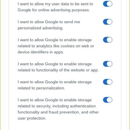
I “vincoli interni”
I want to allow my user data to be sent to
Google for online advertising purposes.
Per quanto concerne invece i vincoli
I want to allow Google to send me
amministrativi interni, si dovrebbe ricordare che il
personalized advertising.
complessivo
sistema di governance del Pnrr
,
istituito con il decreto-legge 31 maggio 2021, n.
I want to allow Google to enable storage
77, successivamente convertito con modificazioni
related to analytics like cookies on web or
device identifiers in apps.
dalla legge 29 luglio 2021, n. 108, ha inserito in
seno alla Presidenza del Consiglio organi come la
I want to allow Google to enable storage
Cabina di Regia
e la segreteria tecnica, da cui
related to functionality of the website or app.
discendono poi in maniera polisinodica altri uffici
I want to allow Google to enable storage
incardinati sia presso la Presidenza che presso il
related to personalization.
MEF, ove si situa la rendicontazione e il
I want to allow Google to enable storage
monitoraggio.
related to security, including authentication
functionality and fraud prevention, and other
Ciò significa, molto semplicemente, che una
user protection.
nuova compagine di governo dovrà misurarsi con