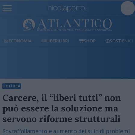
ECONOMIA
LIBERILIBRI
SHOP
SOSTIENICI
POLITICA
Carcere, il “liberi tutti” non
può essere la soluzione ma
servono riforme strutturali
Sovraffollamento e aumento dei suicidi problemi