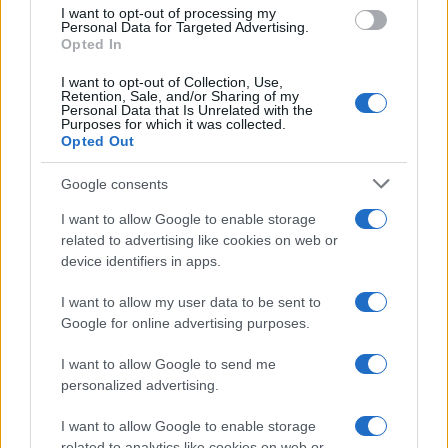
C’è da dire che la lentezza burocratica e la
I want to opt-out of processing my
Personal Data for Targeted Advertising.
mancanza di fondi aggravano ulteriormente la
Opted In
situazione. Anche gli interventi di riforma, come
I want to opt-out of Collection, Use,
quelli appena licenziati dalla recente legge sul
Retention, Sale, and/or Sharing of my
Personal Data that Is Unrelated with the
sovraffollamento carcerario, sono un
timido
Purposes for which it was collected.
Opted Out
strumento seppur utile
, per tentare di arginare il
problema.
Google consents
I want to allow Google to enable storage
Per affrontare in modo efficace la crisi del
related to advertising like cookies on web or
sovraffollamento e dei suicidi nelle carceri
device identifiers in apps.
italiane, è essenziale proprio un
cambio di
I want to allow my user data to be sent to
paradigma
. È necessario passare da un modello
Google for online advertising purposes.
punitivo a uno
rieducativo e preventivo
,
incentrato sui diritti umani e sulla dignità delle
I want to allow Google to send me
personalized advertising.
persone.
I want to allow Google to enable storage
related to analytics like cookies on web or