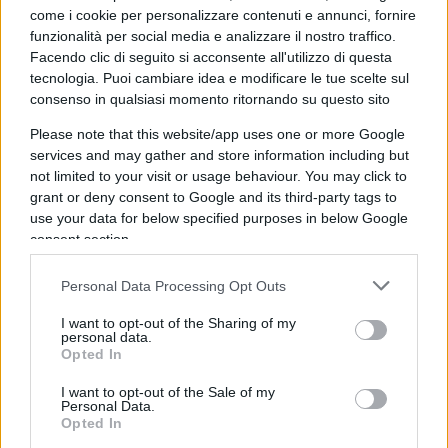
Nonostante il crescente numero di suicidi e il
come i cookie per personalizzare contenuti e annunci, fornire
funzionalità per social media e analizzare il nostro traffico.
sovraffollamento cronico, le risposte della politica
Facendo clic di seguito si acconsente all'utilizzo di questa
sono spesso inadeguate. Le misure proposte,
tecnologia. Puoi cambiare idea e modificare le tue scelte sul
come la costruzione di nuove carceri o l’aumento
consenso in qualsiasi momento ritornando su questo sito
del personale, non affrontano alla radice il grave
Please note that this website/app uses one or more Google
problema. L’approccio punitivo, che vede il
services and may gather and store information including but
not limited to your visit or usage behaviour. You may click to
carcere come la soluzione principale per la
grant or deny consent to Google and its third-party tags to
gestione della criminalità, continua a prevalere, a
use your data for below specified purposes in below Google
scapito di soluzioni alternative come le
pene non
consent section.
carcerarie
per reati minori, i programmi di
riabilitazione e il rafforzamento delle misure di
Personal Data Processing Opt Outs
prevenzione. E soprattutto evitare la carcerazione
I want to opt-out of the Sharing of my
personal data.
preventiva per (presunti) reati di natura fiscale o
Opted In
comunque di lieve entità.
I want to opt-out of the Sale of my
Personal Data.
Opted In