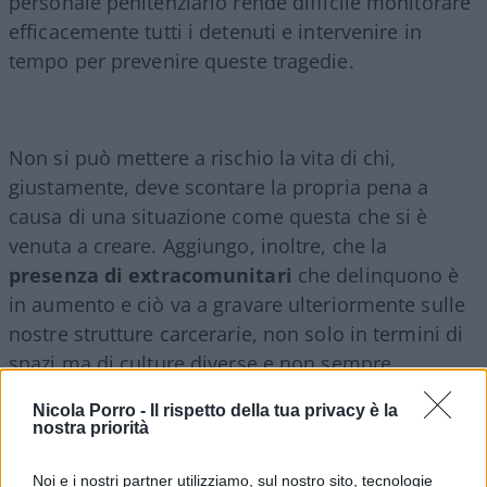
personale penitenziario rende difficile monitorare
efficacemente tutti i detenuti e intervenire in
tempo per prevenire queste tragedie.
Non si può mettere a rischio la vita di chi,
giustamente, deve scontare la propria pena a
causa di una situazione come questa che si è
venuta a creare. Aggiungo, inoltre, che la
presenza di extracomunitari
che delinquono è
in aumento e ciò va a gravare ulteriormente sulle
nostre strutture carcerarie, non solo in termini di
spazi ma di culture diverse e non sempre
compatibili.
Nicola Porro -
Il rispetto della tua privacy è la
nostra priorità
Possibili soluzioni
Noi e i nostri partner utilizziamo, sul nostro sito, tecnologie