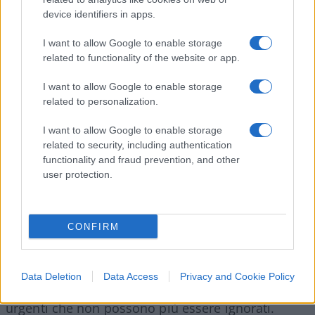
device identifiers in apps.
Le soluzioni devono includere la
depenalizzazione di reati minori
, l’espansione
I want to allow Google to enable storage
related to functionality of the website or app.
delle misure alternative alla detenzione e un
maggiore investimento in servizi di supporto
I want to allow Google to enable storage
psicologico e sociale. In particolare, è
related to personalization.
fondamentale migliorare l’accesso ai servizi di
I want to allow Google to enable storage
salute mentale per i detenuti, garantendo che
related to security, including authentication
coloro che mostrano segni di disagio psicologico
functionality and fraud prevention, and other
possano ricevere l’assistenza di cui hanno bisogno
user protection.
in modo tempestivo.
CONFIRM
Servono riforme strutturali
Il sovraffollamento delle carceri italiane e il
Data Deletion
Data Access
Privacy and Cookie Policy
crescente numero di suicidi sono problemi
urgenti che non possono più essere ignorati.