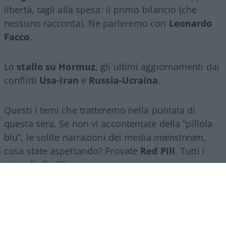
libertà, tagli alla spesa: il primo bilancio (che
nessuno racconta). Ne parleremo con
Leonardo
Facco
.
Lo
stallo su Hormuz
, gli ultimi aggiornamenti dai
conflitti
Usa-Iran
e
Russia-Ucraina
.
Questi i temi che tratteremo nella puntata di
questa sera. Se non vi accontentate della “pillola
blu”, le solite narrazioni dei media
mainstream
,
cosa state aspettando? Provate
Red Pill
. Tutti i
giovedì alle 23
su
NicolaPorro.it
,
Atlanticoquotidiano.it
e i rispettivi
canali
YouTube
:
@NicolaPorroZuppa
e
@atlanticoquotidiano
.