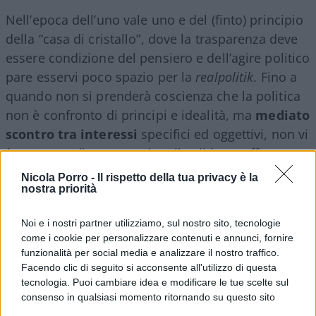
Nell’epoca dell’uno vale uno e del (finto) principio
della “casa di cristallo”, dove la trasparenza deve
essere condizione del pensiero e dell’agire politico
pare esservi poco spazio per la
realpolitik
. Fino a
quando non si prenderà coscienza che la politica
non è confronto di principi e idealità, ma
mediato
scontro tra interessi
specifici ed oggettivi, non vi
è speranza di comprendere il solido e sofferto
principio della “ragion di Stato”, che è alla base
Nicola Porro -
Il rispetto della tua privacy è la
del caso
Al-Masri
.
nostra priorità
Noi e i nostri partner utilizziamo, sul nostro sito, tecnologie
come i cookie per personalizzare contenuti e annunci, fornire
Questo principio appare già presente ed
funzionalità per social media e analizzare il nostro traffico.
Facendo clic di seguito si acconsente all'utilizzo di questa
esplicitato da
Tucidide
quando, nel
Dialogo dei
tecnologia. Puoi cambiare idea e modificare le tue scelte sul
Melii
mette in bocca alla delegazione ateniese le
consenso in qualsiasi momento ritornando su questo sito
seguenti parole:
“il possibile lo fanno i più potenti e