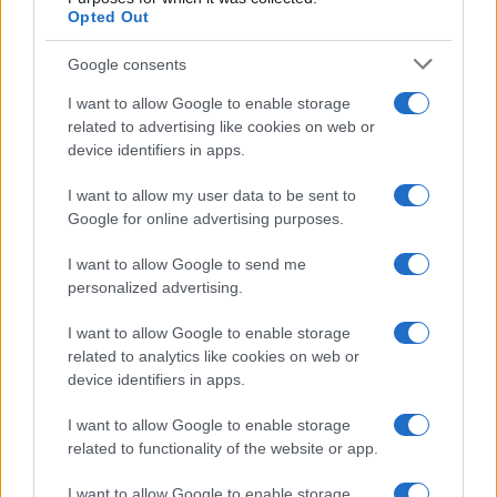
recognosens
che, al massimo, nell’agone
Opted Out
internazionale, media le proprie aspirazioni
Google consents
mediante convenzioni e trattati, divenute nei
secoli “diritto”, che non mutano, di fondo,
I want to allow Google to enable storage
l’elemento anarchico delle relazioni
related to advertising like cookies on web or
device identifiers in apps.
internazionali
, dove al centro resta sovrano lo
Stato dominante di un sistema politico, composto
I want to allow my user data to be sent to
da un centro gravitazionale e dai suoi satelliti.
Google for online advertising purposes.
I want to allow Google to send me
Un Paese post-storico
personalized advertising.
I want to allow Google to enable storage
related to analytics like cookies on web or
Prova di questa realtà inconfutabile è che solo le
device identifiers in apps.
costituzioni dei Paesi usciti sconfitti dal secondo
I want to allow Google to enable storage
conflitto mondiale parlano di
esplicite cessioni
related to functionality of the website or app.
di sovranità
a favore di organismi internazionali
(cfr. Mario Losano,
“Le tre costituzioni pacifiste”
,
I want to allow Google to enable storage