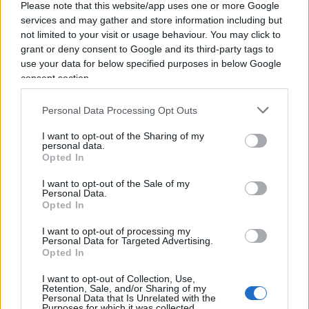
Please note that this website/app uses one or more Google
ad esso acconsentono i più deboli”
. Parole dure e
services and may gather and store information including but
nette che trovano eco sia in
Machiavelli
che
not limited to your visit or usage behaviour. You may click to
allontana e rende autonoma la
necessitas
dalla
grant or deny consent to Google and its third-party tags to
use your data for below specified purposes in below Google
ratio status
, laddove qualsivoglia tecnologia di
consent section.
potere è ammessa al sovrano per conservare il
potere politico e mantenere la sua potenza, sia in
Personal Data Processing Opt Outs
Guicciardini
quando ammette che
“ammazzare o
I want to opt-out of the Sharing of my
tenere prigionieri e’ pisani”
non è un parlare
personal data.
Opted In
“cristiano”, ma un
“parlare secondo la ragione e
l’uso degli stati”
. Qui è già chiara la
I want to opt-out of the Sale of my
Personal Data.
contrapposizione della politica, come tale, con la
Opted In
morale tradizionale.
I want to opt-out of processing my
Personal Data for Targeted Advertising.
Opted In
Per secoli il pensiero e la prassi politica da
Botero
ed
Hobbes
, fino ai giorni nostri, ha messo al
I want to opt-out of Collection, Use,
Retention, Sale, and/or Sharing of my
centro dell’agire politico lo
Stato superiorem non
Personal Data that Is Unrelated with the
Purposes for which it was collected.