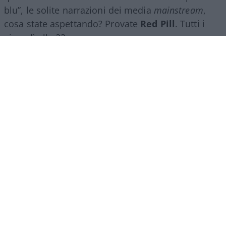
blu”, le solite narrazioni dei media
mainstream
,
cosa state aspettando? Provate
Red Pill
. Tutti i
giovedì alle 23
su
NicolaPorro.it
,
Atlanticoquotidiano.it
e i rispettivi
canali
YouTube
:
@NicolaPorroZuppa
e
@atlanticoquotidiano
.
Democratici Usa sempre più
ostaggio degli islamo-
comunisti
El Sayed vince le primarie democratiche per il
Senato in Michigan. I candidati DSA vincono
ovunque prevalga un elettorato di immigrati che
non intendono integrarsi e giovani influenzati da