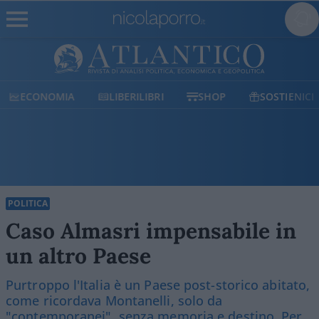
ECONOMIA
LIBERILIBRI
SHOP
SOSTIENICI
POLITICA
Caso Almasri impensabile in
un altro Paese
Purtroppo l'Italia è un Paese post-storico abitato,
come ricordava Montanelli, solo da
"contemporanei", senza memoria e destino. Per