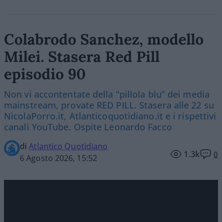
Colabrodo Sanchez, modello
Milei. Stasera Red Pill
episodio 90
Non vi accontentate della “pillola blu” dei media
mainstream, provate RED PILL. Stasera alle 22 su
NicolaPorro.it, Atlanticoquotidiano.it e i rispettivi
canali YouTube. Ospite Leonardo Facco
di
Atlantico Quotidiano
1.3k
0
6 Agosto 2026, 15:52